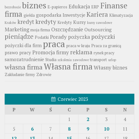
biznes
Finanse
Edukacja
E-papieros
ERP
bezrobocie
firma
Kariera
gospodarka
Inwestycje
giełda
Klimatyzacja
kredyty
kredyt
Kursy
Kredyty
Kraków
kursy zawodowe
Marketing
Oszczędzanie
Outsourcing
moja firma
pieniądze
pożyczki
Porady
pożyczka
Podatki
praca
pożyczki dla firm
praca w kraju
Praca za granicą
reklama
Promocja firmy
prawo pracy
rynek pracy
samozatrudnienie
Studia
transport
szkolenia zawodowe
urlop
Własna firma
własna firma
Własny biznes
Zakładanie firmy
Zdrowie
Czerwiec 2023
P
W
Ś
C
P
S
N
1
2
3
4
5
6
7
8
9
10
11
12
13
14
15
16
17
18