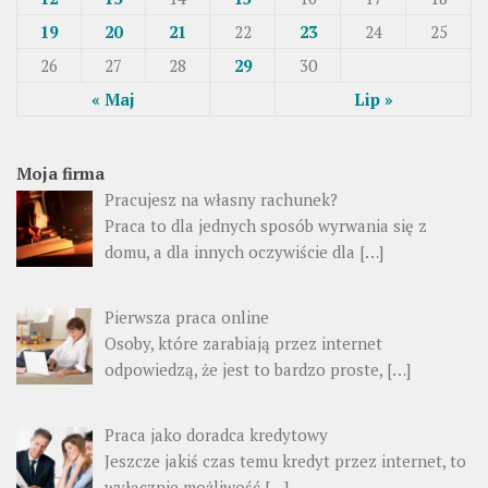
19
20
21
22
23
24
25
26
27
28
29
30
« Maj
Lip »
Moja firma
Pracujesz na własny rachunek?
Praca to dla jednych sposób wyrwania się z
domu, a dla innych oczywiście dla […]
Pierwsza praca online
Osoby, które zarabiają przez internet
odpowiedzą, że jest to bardzo proste, […]
Praca jako doradca kredytowy
Jeszcze jakiś czas temu kredyt przez internet, to
wyłącznie możliwość […]