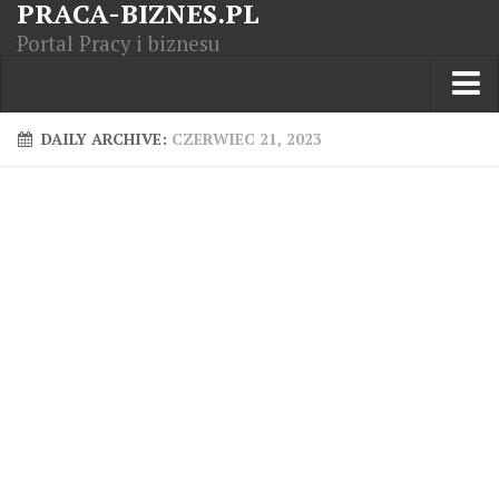
PRACA-BIZNES.PL
Portal Pracy i biznesu
Praca w kraju
DAILY ARCHIVE:
CZERWIEC 21, 2023
Moja Firma
Artykuły
Opisy zawodów
Polska Gospodarka
Giełda światowa
Praca zagranicą
Kursy zawodowe
Kodeks