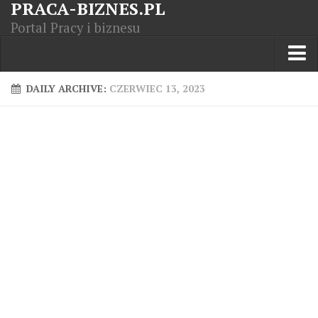
PRACA-BIZNES.PL
Portal Pracy i biznesu
Praca w kraju
DAILY ARCHIVE:
CZERWIEC 13, 2023
Moja Firma
Artykuły
Opisy zawodów
Polska Gospodarka
Giełda światowa
Praca zagranicą
Kursy zawodowe
Kodeks