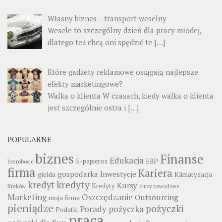
Własny biznes – transport weselny
Wesele to szczególny dzień dla pracy młodej,
dlatego też chcą oni spędzić te
[…]
Które gadżety reklamowe osiągają najlepsze
efekty marketingowe?
Walka o klienta W czasach, kiedy walka o klienta
jest szczególnie ostra i
[…]
POPULARNE
biznes
Finanse
Edukacja
E-papieros
ERP
bezrobocie
firma
Kariera
gospodarka
Inwestycje
giełda
Klimatyzacja
kredyty
kredyt
Kursy
Kredyty
Kraków
kursy zawodowe
Marketing
Oszczędzanie
Outsourcing
moja firma
pieniądze
pożyczki
Porady
pożyczka
Podatki
praca