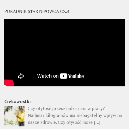
PORADNIK STARTUPOWCA CZ.4
Ciekawostki
Czy otyłość przeszkadza nam w pracy?
Nadmiar kilogramów ma niebagatelny wpływ na
nasze zdrowie. Czy otyłość może
[…]