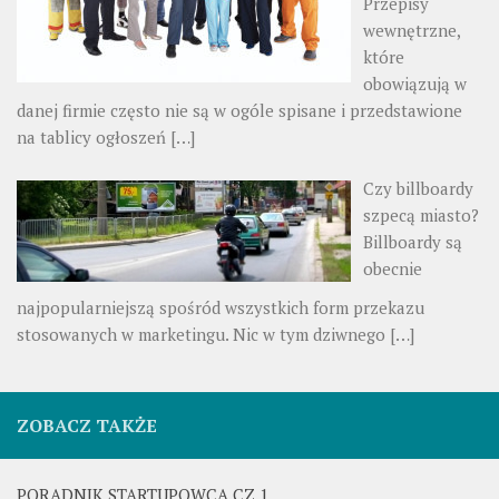
Przepisy
wewnętrzne,
które
obowiązują w
danej firmie często nie są w ogóle spisane i przedstawione
na tablicy ogłoszeń
[…]
Czy billboardy
szpecą miasto?
Billboardy są
obecnie
najpopularniejszą spośród wszystkich form przekazu
stosowanych w marketingu. Nic w tym dziwnego
[…]
ZOBACZ TAKŻE
PORADNIK STARTUPOWCA CZ.1