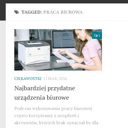
TAGGED:
PRACA BIUROWA
1
CIEKAWOSTKI
11 MAR, 2016
Najbardziej przydatne
urządzenia biurowe
Podczas wykonywania pracy biurowej
często korzystamy z urządzeń i
akcesoriów, których brak oznaczał by dla