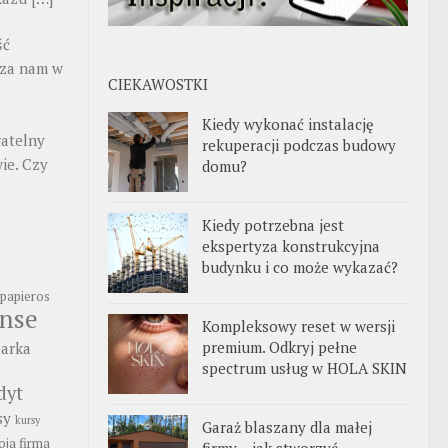
ść
dza nam w
CIEKAWOSTKI
Kiedy wykonać instalację
atelny
rekuperacji podczas budowy
ie. Czy
domu?
Kiedy potrzebna jest
ekspertyza konstrukcyjna
budynku i co może wykazać?
papieros
anse
Kompleksowy reset w wersji
premium. Odkryj pełne
arka
spectrum usług w HOLA SKIN
dyt
sy
kursy
Garaż blaszany dla małej
ja firma
firmy – jak stworzyć