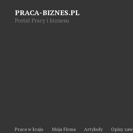
PRACA-BIZNES.PL
Portal Pracy i biznesu
Praca w kraju
Moja Firma
Artykuły
Opisy za