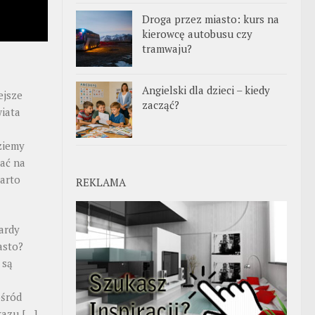
Droga przez miasto: kurs na
kierowcę autobusu czy
tramwaju?
Angielski dla dzieci – kiedy
ejsze
zacząć?
iata
ziemy
ać na
warto
REKLAMA
ardy
asto?
 są
ośród
ekazu
[…]