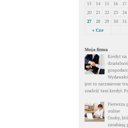
13
14
15
16
17
20
21
22
23
24
27
28
29
30
31
« Cze
Moja firma
Kredyt na
działalno
gospodar
Wydawałob
jest to niezmiernie tr
znaleźć tani kredyt. P
Pierwsza 
online
Osoby, kt
zarabiają 