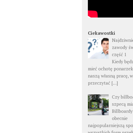
Ciekawostki
Najdziwni
zawody św
część 1
Kiedy będ
mieć ochotę ponarzek
naszą własną pracę, 
przeczytać
[…]
Czy billbo
szpecą mi
Billboardy
obecnie
najpopularniejszą sp
wszystkich form prz