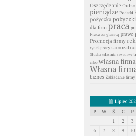
Oszczędzanie
Outso
pieniądze
Podatki
pożyczki
pożyczka
praca
dla firm
pr
prawo 
Praca za granicą
re
Promocja firmy
samozatrud
rynek pracy
Studia
t
szkolenia zawodowe
własna firma
urlop
Własna firm
biznes
Zakładanie firmy
Lipiec 202
P
W
Ś
C
P
1
2
3
6
7
8
9
10