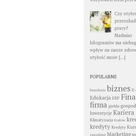
Czy otyło
przeszka
pracy?
Nadmiar
kilogramów ma niebag
wpływ na nasze zdrow
otyłość może
[…]
POPULARNE
biznes
E-
bezrobocie
Fin
Edukacja
ERP
firma
gospod
giełda
Kariera
Inwestycje
kre
Klimatyzacja
Kraków
kredyty
Kur
Kredyty
Marketing
mo
zawodowe