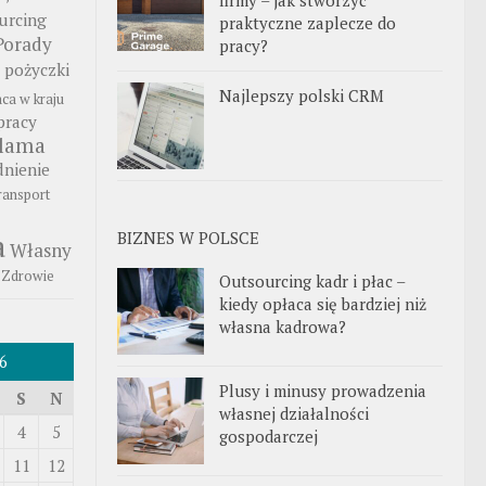
urcing
praktyczne zaplecze do
Porady
pracy?
pożyczki
Najlepszy polski CRM
aca w kraju
pracy
klama
nienie
ransport
BIZNES W POLSCE
a
Własny
Zdrowie
Outsourcing kadr i płac –
kiedy opłaca się bardziej niż
własna kadrowa?
6
Plusy i minusy prowadzenia
S
N
własnej działalności
4
5
gospodarczej
11
12