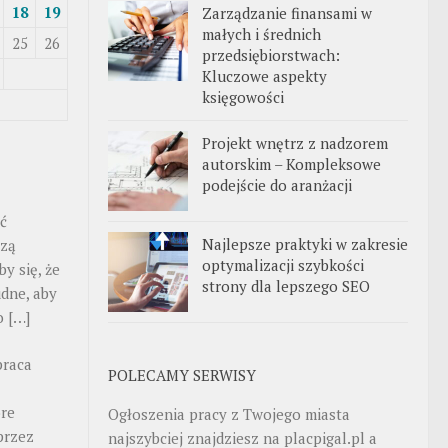
18
19
Zarządzanie finansami w
małych i średnich
25
26
przedsiębiorstwach:
Kluczowe aspekty
księgowości
Projekt wnętrz z nadzorem
autorskim – Kompleksowe
podejście do aranżacji
ść
Najlepsze praktyki w zakresie
czą
optymalizacji szybkości
y się, że
strony dla lepszego SEO
udne, aby
o […]
praca
POLECAMY SERWISY
óre
Ogłoszenia pracy z Twojego miasta
przez
najszybciej znajdziesz na
placpigal.pl
a