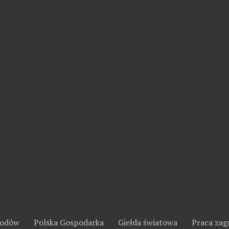
wodów
Polska Gospodarka
Giełda światowa
Praca zag