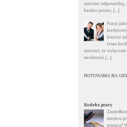
internet odpowiedzą, ż
bardzo proste, […]
Praca jak
kredytow
Jeszcze ja
temu kred
internet, to wyłącznie
możliwość […]
NOTOWANIA NA GIE
Kodeks pracy
Zaniedban
miejscu pr
granicą? 