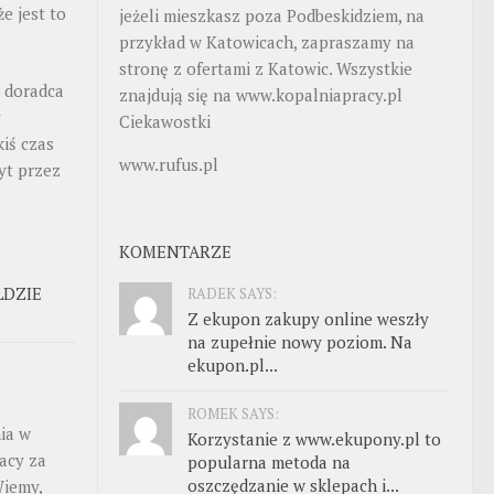
e jest to
jeżeli mieszkasz poza Podbeskidziem, na
przykład w Katowicach, zapraszamy na
stronę z ofertami z Katowic. Wszystkie
o doradca
znajdują się na
www.kopalniapracy.pl
y
Ciekawostki
kiś czas
www.rufus.pl
yt przez
KOMENTARZE
ŁDZIE
RADEK SAYS:
Z ekupon zakupy online weszły
na zupełnie nowy poziom. Na
ekupon.pl...
ROMEK SAYS:
ia w
Korzystanie z www.ekupony.pl to
acy za
popularna metoda na
oszczędzanie w sklepach i...
Wiemy,