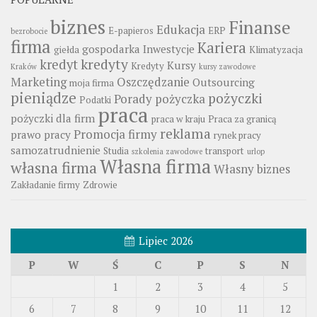
biznes
Finanse
Edukacja
E-papieros
ERP
bezrobocie
firma
Kariera
gospodarka
Inwestycje
giełda
Klimatyzacja
kredyty
kredyt
Kursy
Kredyty
Kraków
kursy zawodowe
Marketing
Oszczędzanie
Outsourcing
moja firma
pieniądze
pożyczki
Porady
pożyczka
Podatki
praca
pożyczki dla firm
praca w kraju
Praca za granicą
reklama
Promocja firmy
prawo pracy
rynek pracy
samozatrudnienie
Studia
transport
szkolenia zawodowe
urlop
Własna firma
własna firma
Własny biznes
Zakładanie firmy
Zdrowie
Lipiec 2026
P
W
Ś
C
P
S
N
1
2
3
4
5
6
7
8
9
10
11
12