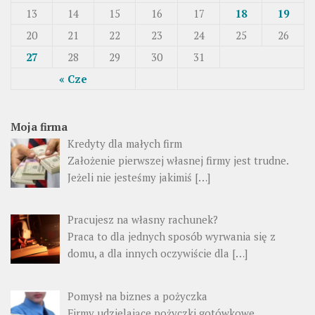
13
14
15
16
17
18
19
20
21
22
23
24
25
26
27
28
29
30
31
« Cze
Moja firma
Kredyty dla małych firm
Założenie pierwszej własnej firmy jest trudne.
Jeżeli nie jesteśmy jakimiś […]
Pracujesz na własny rachunek?
Praca to dla jednych sposób wyrwania się z
domu, a dla innych oczywiście dla […]
Pomysł na biznes a pożyczka
Firmy udzielające pożyczki gotówkowe