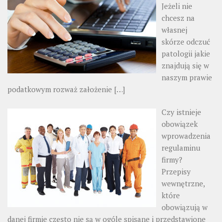
Jeżeli nie
chcesz na
własnej
skórze odczuć
patologii jakie
znajdują się w
naszym prawie
podatkowym rozważ założenie
[…]
Czy istnieje
obowiązek
wprowadzenia
regulaminu
firmy?
Przepisy
wewnętrzne,
które
obowiązują w
danej firmie często nie są w ogóle spisane i przedstawione