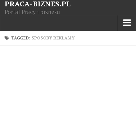
PRACA-BIZNES.PL
Portal Pracy i biznesu
Praca w kraju
TAGGED:
SPOSOBY REKLAMY
Moja Firma
Artykuły
Opisy zawodów
Polska Gospodarka
Giełda światowa
Praca zagranicą
Kursy zawodowe
Kodeks