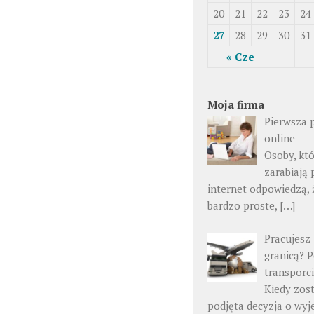
20
21
22
23
24
27
28
29
30
31
« Cze
Moja firma
Pierwsza 
online
Osoby, kt
zarabiają 
internet odpowiedzą, ż
bardzo proste, […]
Pracujesz
granicą? 
transporc
Kiedy zos
podjęta decyzja o wyj