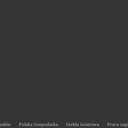
wodów
Polska Gospodarka
Giełda światowa
Praca zag