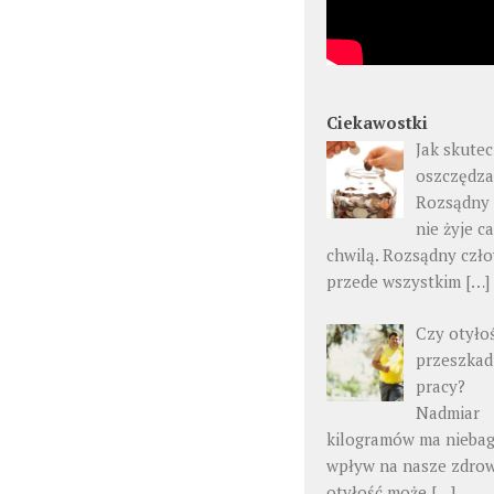
Ciekawostki
Jak skutec
oszczędza
Rozsądny 
nie żyje c
chwilą. Rozsądny czł
przede wszystkim
[…]
Czy otyło
przeszka
pracy?
Nadmiar
kilogramów ma niebag
wpływ na nasze zdrow
otyłość może
[…]