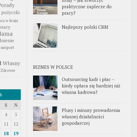
Porady
praktyczne zaplecze do
pożyczki
pracy?
aca w kraju
Najlepszy polski CRM
pracy
klama
nienie
ransport
a
Własny
BIZNES W POLSCE
Zdrowie
Outsourcing kadr i płac –
kiedy opłaca się bardziej niż
własna kadrowa?
6
S
N
Plusy i minusy prowadzenia
4
5
własnej działalności
gospodarczej
11
12
18
19