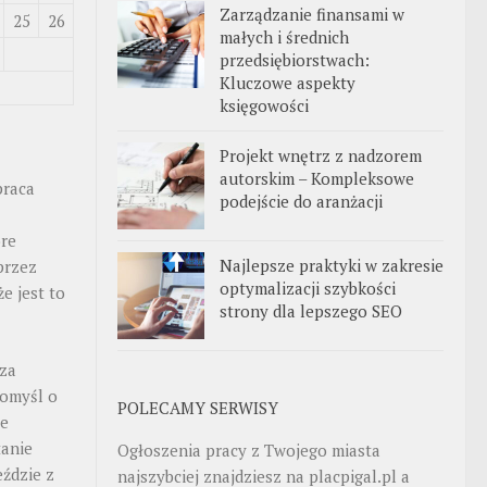
Zarządzanie finansami w
25
26
małych i średnich
przedsiębiorstwach:
Kluczowe aspekty
księgowości
Projekt wnętrz z nadzorem
autorskim – Kompleksowe
praca
podejście do aranżacji
óre
Najlepsze praktyki w zakresie
przez
optymalizacji szybkości
e jest to
strony dla lepszego SEO
 za
Pomyśl o
POLECAMY SERWISY
ie
tanie
Ogłoszenia pracy z Twojego miasta
eździe z
najszybciej znajdziesz na
placpigal.pl
a