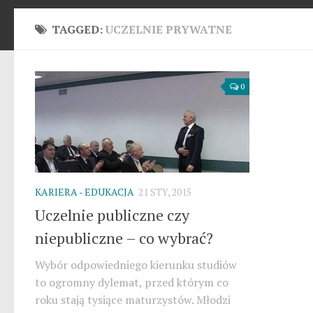
TAGGED:
UCZELNIE PRYWATNE
0
KARIERA - EDUKACJA
21 STY, 2015
Uczelnie publiczne czy
niepubliczne – co wybrać?
Wybór odpowiedniego kierunku studiów
to ogromny dylemat, przed którym co
roku stają tysiące maturzystów. Młodzi