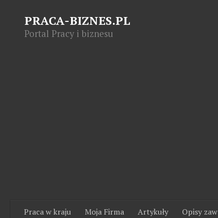
PRACA-BIZNES.PL
Portal Pracy i biznesu
Praca w kraju
Moja Firma
Artykuły
Opisy za