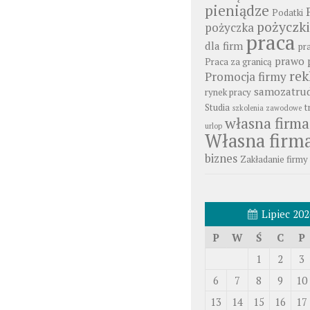
pieniądze
Podatki
pożyczki
pożyczka
praca
dla firm
pr
prawo 
Praca za granicą
re
Promocja firmy
samozatrud
rynek pracy
Studia
t
szkolenia zawodowe
własna firma
urlop
Własna firm
biznes
Zakładanie firmy
Lipiec 202
P
W
Ś
C
P
1
2
3
6
7
8
9
10
13
14
15
16
17