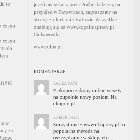
ii to
jeżeli mieszkasz poza Podbeskidziem, na
przykład w Katowicach, zapraszamy na
stronę z ofertami z Katowic. Wszystkie
a czasu
znajdują się na
www.kopalniapracy.pl
Ciekawostki
a czasu
www.rufus.pl
ntrola
stym
KOMENTARZE
ŁDZIE
RADEK SAYS:
Z ekupon zakupy online weszły
na zupełnie nowy poziom. Na
ekupon.pl...
ROMEK SAYS:
ia w
Korzystanie z www.ekupony.pl to
acy za
popularna metoda na
oszczędzanie w sklepach i...
Wiemy,