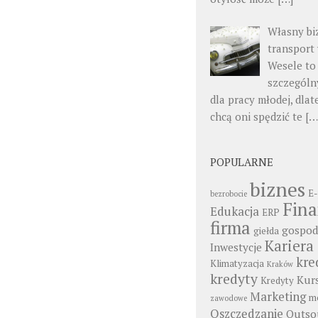
Własny bi
transport
Wesele to
szczególn
dla pracy młodej, dlat
chcą oni spędzić te
[…
POPULARNE
biznes
E-
bezrobocie
Fin
Edukacja
ERP
firma
gospod
giełda
Kariera
Inwestycje
kre
Klimatyzacja
Kraków
kredyty
Kur
Kredyty
Marketing
mo
zawodowe
Oszczędzanie
Outso