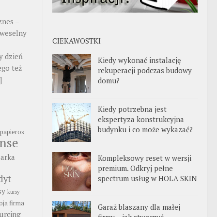
znes –
 weselny
CIEKAWOSTKI
y dzień
Kiedy wykonać instalację
ego też
rekuperacji podczas budowy
]
domu?
Kiedy potrzebna jest
ekspertyza konstrukcyjna
budynku i co może wykazać?
papieros
anse
arka
Kompleksowy reset w wersji
premium. Odkryj pełne
dyt
spectrum usług w HOLA SKIN
sy
kursy
ja firma
Garaż blaszany dla małej
urcing
firmy – jak stworzyć