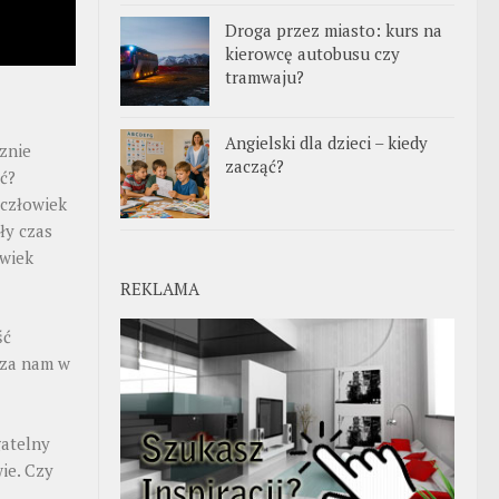
Droga przez miasto: kurs na
kierowcę autobusu czy
tramwaju?
Angielski dla dzieci – kiedy
znie
zacząć?
ć?
człowiek
ały czas
owiek
REKLAMA
ść
dza nam w
atelny
ie. Czy