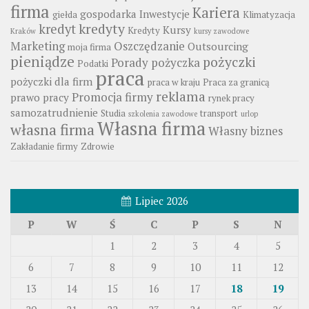
firma
Kariera
gospodarka
Inwestycje
giełda
Klimatyzacja
kredyty
kredyt
Kursy
Kredyty
Kraków
kursy zawodowe
Marketing
Oszczędzanie
Outsourcing
moja firma
pieniądze
pożyczki
Porady
pożyczka
Podatki
praca
pożyczki dla firm
praca w kraju
Praca za granicą
reklama
Promocja firmy
prawo pracy
rynek pracy
samozatrudnienie
Studia
transport
szkolenia zawodowe
urlop
Własna firma
własna firma
Własny biznes
Zakładanie firmy
Zdrowie
Lipiec 2026
P
W
Ś
C
P
S
N
1
2
3
4
5
6
7
8
9
10
11
12
13
14
15
16
17
18
19