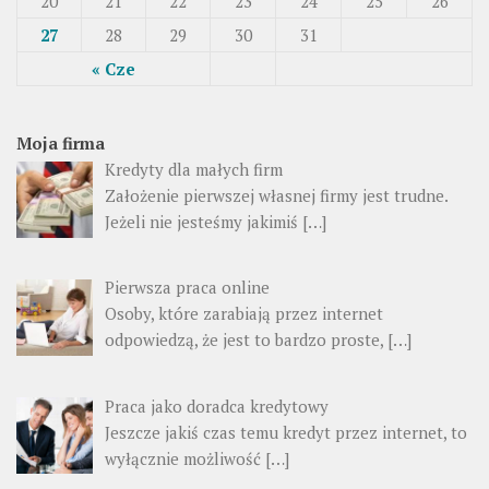
20
21
22
23
24
25
26
27
28
29
30
31
« Cze
Moja firma
Kredyty dla małych firm
Założenie pierwszej własnej firmy jest trudne.
Jeżeli nie jesteśmy jakimiś […]
Pierwsza praca online
Osoby, które zarabiają przez internet
odpowiedzą, że jest to bardzo proste, […]
Praca jako doradca kredytowy
Jeszcze jakiś czas temu kredyt przez internet, to
wyłącznie możliwość […]