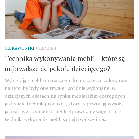
CIEKAWOSTKI
8 LIP, 2024
Technika wykonywania mebli – które są
najtrwalsze do pokoju dziecięcego?
Wybierając meble do naszego domu, zawsze zależy nam
na tym, by były one trwałe i solidnie wykonane. W
dzisiejszych czasach na rynku meblarskim dostępnych
jest wiele technik produkcji, które zapewniają wysoką
jakość i wytrzymałość mebli. Sprawdźmy więc, które
techniki wykonania mebli są najtrwalsze i na...