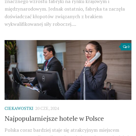
znacznego wzrostu fabryki na rynku krajowym i
międzynarodowym. Jednak ostatnio, fabryka ta zaczęła
doświadczać kłopotów związanych z brakiem
wykwalifikowanej siły roboczej....
0
CIEKAWOSTKI
20 CZE, 2024
Najpopularniejsze hotele w Polsce
Polska coraz bardziej staje się atrakcyjnym miejscem