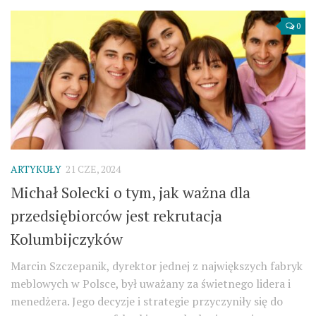
0
ARTYKUŁY
21 CZE, 2024
Michał Solecki o tym, jak ważna dla
przedsiębiorców jest rekrutacja
Kolumbijczyków
Marcin Szczepanik, dyrektor jednej z największych fabryk
meblowych w Polsce, był uważany za świetnego lidera i
menedżera. Jego decyzje i strategie przyczyniły się do