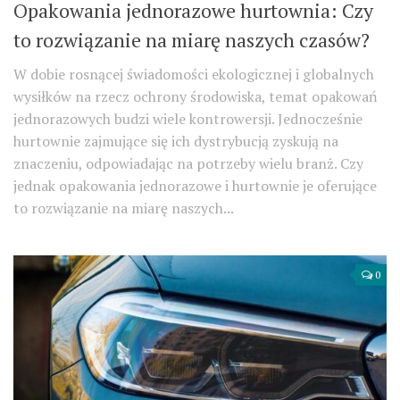
Opakowania jednorazowe hurtownia: Czy
to rozwiązanie na miarę naszych czasów?
W dobie rosnącej świadomości ekologicznej i globalnych
wysiłków na rzecz ochrony środowiska, temat opakowań
jednorazowych budzi wiele kontrowersji. Jednocześnie
hurtownie zajmujące się ich dystrybucją zyskują na
znaczeniu, odpowiadając na potrzeby wielu branż. Czy
jednak opakowania jednorazowe i hurtownie je oferujące
to rozwiązanie na miarę naszych...
0