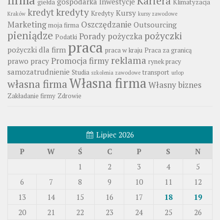
Kariera
gospodarka
Inwestycje
giełda
Klimatyzacja
kredyty
kredyt
Kursy
Kredyty
Kraków
kursy zawodowe
Marketing
Oszczędzanie
Outsourcing
moja firma
pieniądze
pożyczki
Porady
pożyczka
Podatki
praca
pożyczki dla firm
praca w kraju
Praca za granicą
reklama
Promocja firmy
prawo pracy
rynek pracy
samozatrudnienie
Studia
transport
szkolenia zawodowe
urlop
Własna firma
własna firma
Własny biznes
Zakładanie firmy
Zdrowie
Lipiec 2026
P
W
Ś
C
P
S
N
1
2
3
4
5
6
7
8
9
10
11
12
13
14
15
16
17
18
19
20
21
22
23
24
25
26