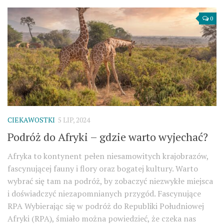
0
CIEKAWOSTKI
5 LIP, 2024
Podróż do Afryki – gdzie warto wyjechać?
Afryka to kontynent pełen niesamowitych krajobrazów,
fascynującej fauny i flory oraz bogatej kultury. Warto
wybrać się tam na podróż, by zobaczyć niezwykłe miejsca
i doświadczyć niezapomnianych przygód. Fascynujące
RPA Wybierając się w podróż do Republiki Południowej
Afryki (RPA), śmiało można powiedzieć, że czeka nas