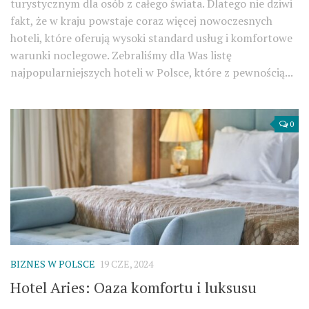
turystycznym dla osób z całego świata. Dlatego nie dziwi
fakt, że w kraju powstaje coraz więcej nowoczesnych
hoteli, które oferują wysoki standard usług i komfortowe
warunki noclegowe. Zebraliśmy dla Was listę
najpopularniejszych hoteli w Polsce, które z pewnością...
0
BIZNES W POLSCE
19 CZE, 2024
Hotel Aries: Oaza komfortu i luksusu