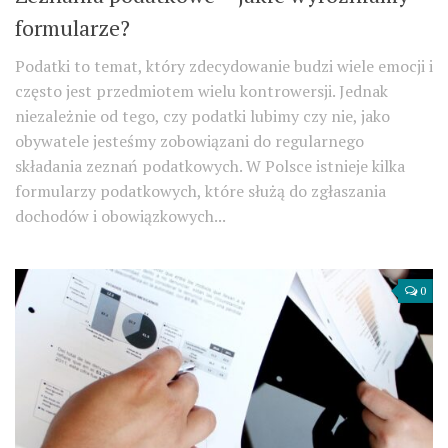
formularze?
Podatki to temat, który zdecydowanie budzi wiele emocji i
często jest przedmiotem wielu kontrowersji. Jednak
niezależnie od tego, czy podatki lubimy czy nie, jako
obywatele jesteśmy zobowiązani do regularnego
składania zeznań podatkowych. W Polsce istnieje kilka
formularzy podatkowych, które służą do zgłaszania
dochodów i obowiązkowych...
0