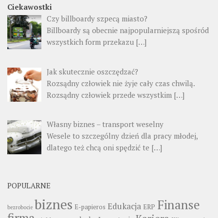
Ciekawostki
Czy billboardy szpecą miasto?
Billboardy są obecnie najpopularniejszą spośród
wszystkich form przekazu
[…]
Jak skutecznie oszczędzać?
Rozsądny człowiek nie żyje cały czas chwilą.
Rozsądny człowiek przede wszystkim
[…]
Własny biznes – transport weselny
Wesele to szczególny dzień dla pracy młodej,
dlatego też chcą oni spędzić te
[…]
POPULARNE
biznes
Finanse
Edukacja
E-papieros
ERP
bezrobocie
firma