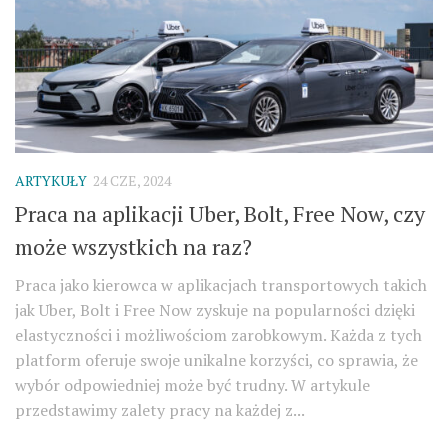
ARTYKUŁY
24 CZE, 2024
Praca na aplikacji Uber, Bolt, Free Now, czy
może wszystkich na raz?
Praca jako kierowca w aplikacjach transportowych takich
jak Uber, Bolt i Free Now zyskuje na popularności dzięki
elastyczności i możliwościom zarobkowym. Każda z tych
platform oferuje swoje unikalne korzyści, co sprawia, że
wybór odpowiedniej może być trudny. W artykule
przedstawimy zalety pracy na każdej z...