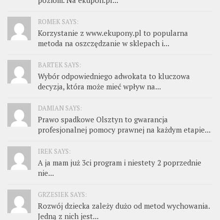
poziom. Na ekupon.pl...
ROMEK SAYS:
Korzystanie z www.ekupony.pl to popularna
metoda na oszczędzanie w sklepach i...
BARTEK SAYS:
Wybór odpowiedniego adwokata to kluczowa
decyzja, która może mieć wpływ na...
DAMIAN SAYS:
Prawo spadkowe Olsztyn to gwarancja
profesjonalnej pomocy prawnej na każdym etapie...
IREK SAYS:
A ja mam już 3ci program i niestety 2 poprzednie
nie...
GRZESIEK SAYS:
Rozwój dziecka zależy dużo od metod wychowania.
Jedną z nich jest...