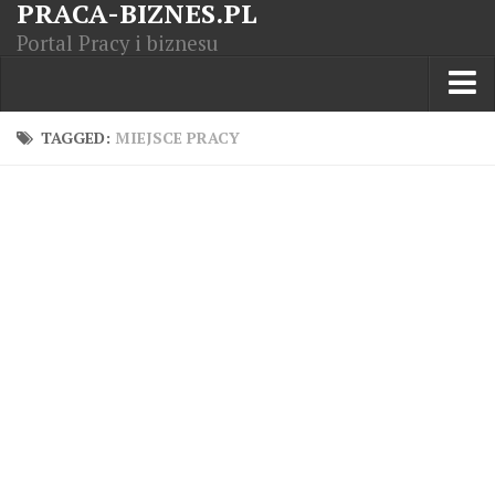
PRACA-BIZNES.PL
Portal Pracy i biznesu
Praca w kraju
TAGGED:
MIEJSCE PRACY
Moja Firma
Artykuły
Opisy zawodów
Polska Gospodarka
Giełda światowa
Praca zagranicą
Kursy zawodowe
Kodeks