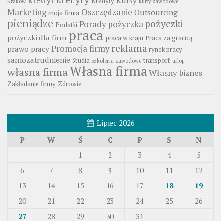
Kursy
Kredyty
Kraków
kursy zawodowe
Marketing
Oszczędzanie
Outsourcing
moja firma
pieniądze
pożyczki
Porady
pożyczka
Podatki
praca
pożyczki dla firm
praca w kraju
Praca za granicą
reklama
Promocja firmy
prawo pracy
rynek pracy
samozatrudnienie
Studia
transport
szkolenia zawodowe
urlop
Własna firma
własna firma
Własny biznes
Zakładanie firmy
Zdrowie
Lipiec 2026
P
W
Ś
C
P
S
N
1
2
3
4
5
6
7
8
9
10
11
12
13
14
15
16
17
18
19
20
21
22
23
24
25
26
27
28
29
30
31