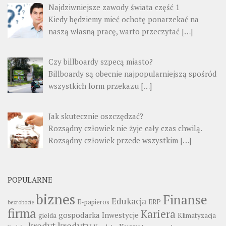
Najdziwniejsze zawody świata część 1
Kiedy będziemy mieć ochotę ponarzekać na
naszą własną pracę, warto przeczytać
[…]
Czy billboardy szpecą miasto?
Billboardy są obecnie najpopularniejszą spośród
wszystkich form przekazu
[…]
Jak skutecznie oszczędzać?
Rozsądny człowiek nie żyje cały czas chwilą.
Rozsądny człowiek przede wszystkim
[…]
POPULARNE
biznes
Finanse
Edukacja
E-papieros
ERP
bezrobocie
firma
Kariera
gospodarka
Inwestycje
giełda
Klimatyzacja
kredyty
kredyt