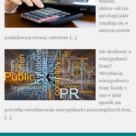
własnej
skórze odczuć
patologii jakie
znajdują się w
naszym prawie
podatkowym rozważ założenie
[…]
Jak zbudować o
wiarygodność
firmy?
Weryfikacja
wiarygodności
firmy Każdy z
nas w jakiś
sposób ma
potrzebę weryfikowania wiarygodności poszczególnych firm,
[…]