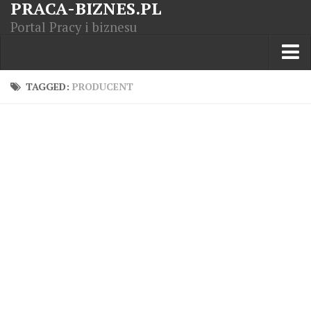
PRACA-BIZNES.PL
Portal Pracy i biznesu
Praca w kraju
TAGGED:
PRODUCENT
Moja Firma
Artykuły
Opisy zawodów
Polska Gospodarka
Giełda światowa
Praca zagranicą
Kursy zawodowe
Kodeks