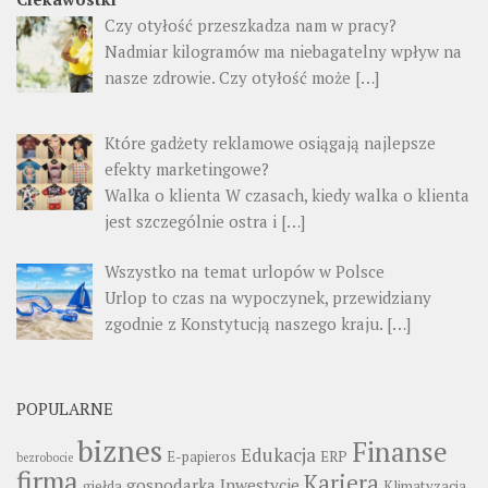
Czy otyłość przeszkadza nam w pracy?
Nadmiar kilogramów ma niebagatelny wpływ na
nasze zdrowie. Czy otyłość może
[…]
Które gadżety reklamowe osiągają najlepsze
efekty marketingowe?
Walka o klienta W czasach, kiedy walka o klienta
jest szczególnie ostra i
[…]
Wszystko na temat urlopów w Polsce
Urlop to czas na wypoczynek, przewidziany
zgodnie z Konstytucją naszego kraju.
[…]
POPULARNE
biznes
Finanse
Edukacja
E-papieros
ERP
bezrobocie
firma
Kariera
gospodarka
Inwestycje
giełda
Klimatyzacja