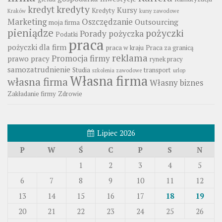
kredyty
kredyt
Kursy
Kredyty
Kraków
kursy zawodowe
Marketing
Oszczędzanie
Outsourcing
moja firma
pieniądze
pożyczki
Porady
pożyczka
Podatki
praca
pożyczki dla firm
praca w kraju
Praca za granicą
reklama
Promocja firmy
prawo pracy
rynek pracy
samozatrudnienie
Studia
transport
szkolenia zawodowe
urlop
Własna firma
własna firma
Własny biznes
Zakładanie firmy
Zdrowie
Lipiec 2026
P
W
Ś
C
P
S
N
1
2
3
4
5
6
7
8
9
10
11
12
13
14
15
16
17
18
19
20
21
22
23
24
25
26