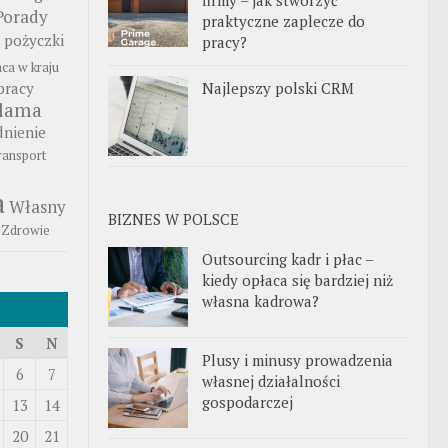
Porady
praktyczne zaplecze do
pożyczki
pracy?
aca w kraju
Najlepszy polski CRM
pracy
klama
nienie
ransport
a
Własny
BIZNES W POLSCE
Zdrowie
Outsourcing kadr i płac –
kiedy opłaca się bardziej niż
własna kadrowa?
S
N
Plusy i minusy prowadzenia
6
7
własnej działalności
gospodarczej
13
14
20
21