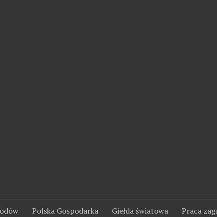
wodów
Polska Gospodarka
Giełda światowa
Praca zag