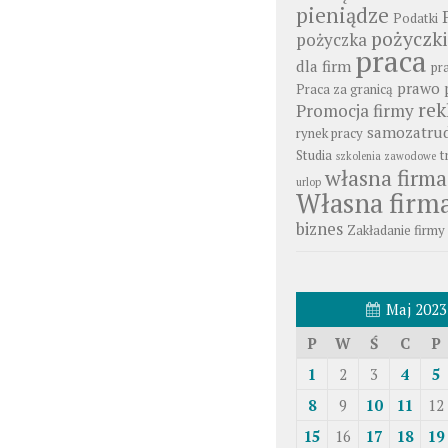
pieniądze
Podatki
pożyczki
pożyczka
praca
dla firm
pr
prawo 
Praca za granicą
re
Promocja firmy
samozatrud
rynek pracy
Studia
t
szkolenia zawodowe
własna firma
urlop
Własna firm
biznes
Zakładanie firmy
Maj 2023
P
W
Ś
C
P
1
2
3
4
5
8
9
10
11
12
15
16
17
18
19