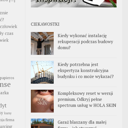
znie
ć?
CIEKAWOSTKI
człowiek
ały czas
Kiedy wykonać instalację
owiek
rekuperacji podczas budowy
domu?
Kiedy potrzebna jest
ekspertyza konstrukcyjna
budynku i co może wykazać?
papieros
anse
arka
Kompleksowy reset w wersji
premium. Odkryj pełne
dyt
spectrum usług w HOLA SKIN
sy
kursy
ja firma
Garaż blaszany dla małej
urcing
firmy – jak stworzyć