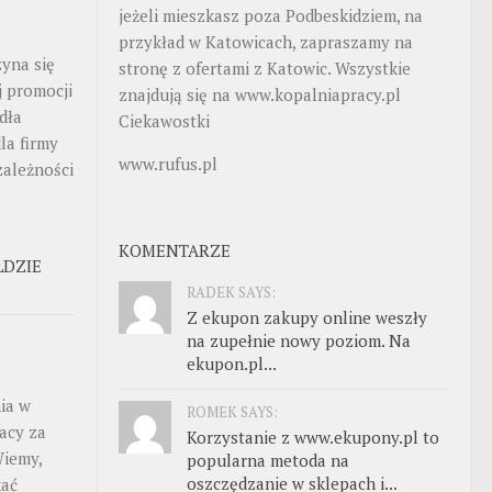
jeżeli mieszkasz poza Podbeskidziem, na
przykład w Katowicach, zapraszamy na
zyna się
stronę z ofertami z Katowic. Wszystkie
j promocji
znajdują się na
www.kopalniapracy.pl
dła
Ciekawostki
la firmy
www.rufus.pl
zależności
KOMENTARZE
ŁDZIE
RADEK SAYS:
Z ekupon zakupy online weszły
na zupełnie nowy poziom. Na
ekupon.pl...
ia w
ROMEK SAYS:
acy za
Korzystanie z www.ekupony.pl to
Wiemy,
popularna metoda na
oszczędzanie w sklepach i...
kać