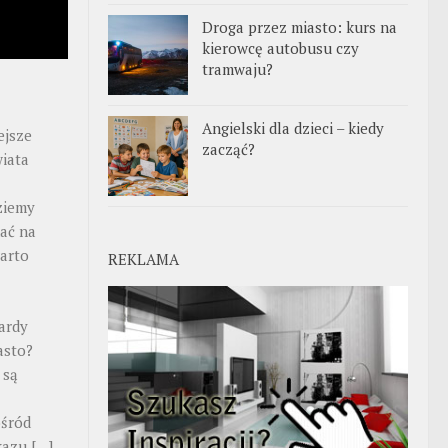
Droga przez miasto: kurs na
kierowcę autobusu czy
tramwaju?
Angielski dla dzieci – kiedy
ejsze
zacząć?
iata
ziemy
ać na
warto
REKLAMA
ardy
asto?
 są
ośród
ekazu
[…]