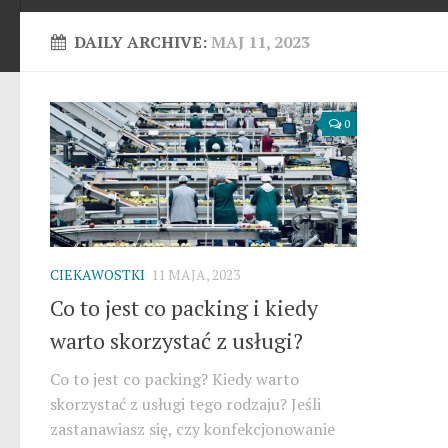
DAILY ARCHIVE:
MAJ 11, 2023
0
CIEKAWOSTKI
11 MAJA, 2023
Co to jest co packing i kiedy
warto skorzystać z usługi?
Co to jest co packing? Kiedy warto
skorzystać z usługi tego rodzaju? Jeśli
zastanawiasz się, czy konfekcjonowanie