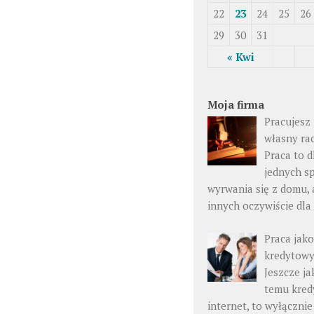
22
23
24
25
26
29
30
31
« Kwi
Moja firma
Pracujesz
własny ra
Praca to d
jednych s
wyrwania się z domu, 
innych oczywiście dla
Praca jak
kredytow
Jeszcze ja
temu kred
internet, to wyłącznie