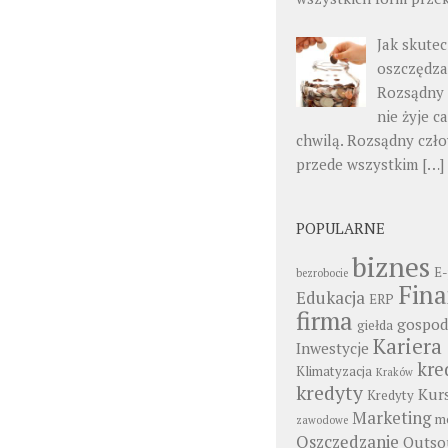
Jak skutec
oszczędza
Rozsądny 
nie żyje c
chwilą. Rozsądny czł
przede wszystkim
[…]
POPULARNE
biznes
E-
bezrobocie
Fin
Edukacja
ERP
firma
gospod
giełda
Kariera
Inwestycje
kre
Klimatyzacja
Kraków
kredyty
Kur
Kredyty
Marketing
mo
zawodowe
Oszczędzanie
Outso