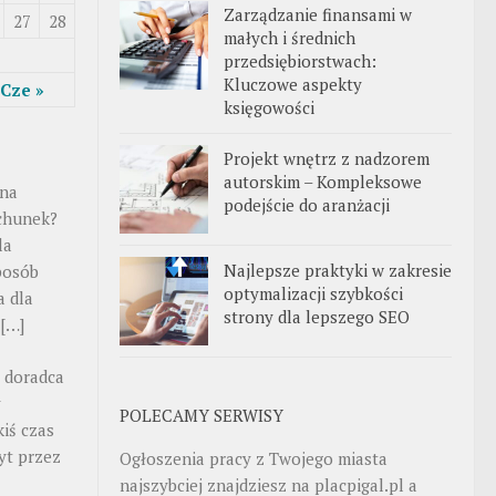
Zarządzanie finansami w
27
28
małych i średnich
przedsiębiorstwach:
Kluczowe aspekty
Cze »
księgowości
Projekt wnętrz z nadzorem
autorskim – Kompleksowe
 na
podejście do aranżacji
chunek?
la
Najlepsze praktyki w zakresie
posób
optymalizacji szybkości
a dla
strony dla lepszego SEO
 […]
o doradca
y
POLECAMY SERWISY
kiś czas
yt przez
Ogłoszenia pracy z Twojego miasta
najszybciej znajdziesz na
placpigal.pl
a