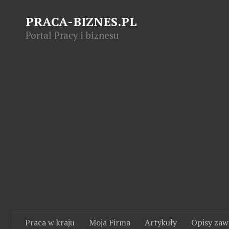
PRACA-BIZNES.PL
Portal Pracy i biznesu
Praca w kraju
Moja Firma
Artykuły
Opisy za