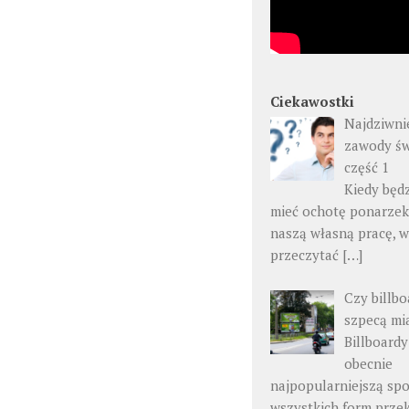
Ciekawostki
Najdziwni
zawody św
część 1
Kiedy będ
mieć ochotę ponarzek
naszą własną pracę, 
przeczytać
[…]
Czy billbo
szpecą mi
Billboardy
obecnie
najpopularniejszą sp
wszystkich form prz