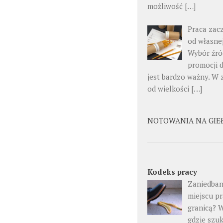
możliwość […]
Praca zac
od własne
Wybór źró
promocji d
jest bardzo ważny. W 
od wielkości […]
NOTOWANIA NA GIE
Kodeks pracy
Zaniedban
miejscu pr
granicą? 
gdzie szu