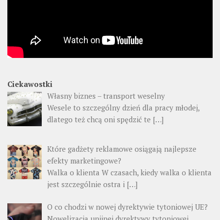
Ciekawostki
Własny biznes – transport weselny
Wesele to szczególny dzień dla pracy młodej,
dlatego też chcą oni spędzić te
[…]
Które gadżety reklamowe osiągają najlepsze
efekty marketingowe?
Walka o klienta W czasach, kiedy walka o klienta
jest szczególnie ostra i
[…]
O co chodzi w nowej dyrektywie tytoniowej UE?
Nowelizacja unijnej dyrektywy tytoniowej