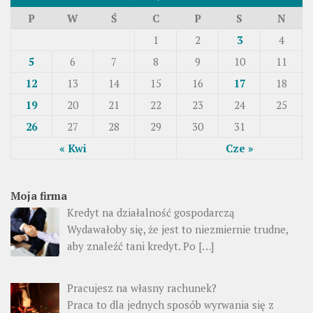
P
W
Ś
C
P
S
N
1
2
3
4
5
6
7
8
9
10
11
12
13
14
15
16
17
18
19
20
21
22
23
24
25
26
27
28
29
30
31
« Kwi
Cze »
Moja firma
Kredyt na działalność gospodarczą
Wydawałoby się, że jest to niezmiernie trudne,
aby znaleźć tani kredyt. Po […]
Pracujesz na własny rachunek?
Praca to dla jednych sposób wyrwania się z