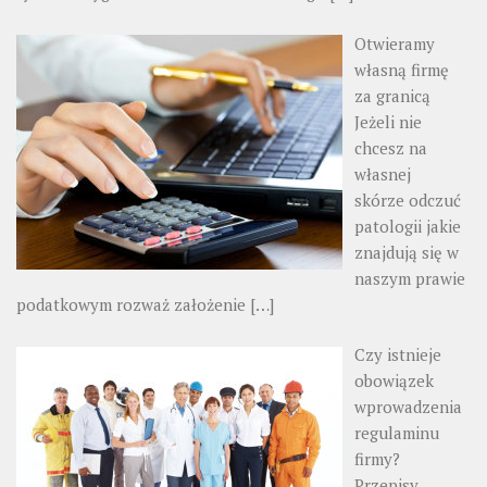
Otwieramy
własną firmę
za granicą
Jeżeli nie
chcesz na
własnej
skórze odczuć
patologii jakie
znajdują się w
naszym prawie
podatkowym rozważ założenie
[…]
Czy istnieje
obowiązek
wprowadzenia
regulaminu
firmy?
Przepisy