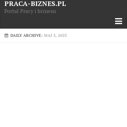
PRACA-BIZNES.PL
Portal Pracy i biznesu
Praca w kraju
DAILY ARCHIVE:
MAJ 5, 2025
Moja Firma
Artykuły
Opisy zawodów
Polska Gospodarka
Giełda światowa
Praca zagranicą
Kursy zawodowe
Kodeks