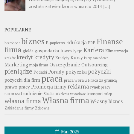
została zatwierdzona w marcu 2014
[…]
POPULARNE
biznes
Finanse
Edukacja
E-papieros
ERP
bezrobocie
firma
Kariera
gospodarka
Inwestycje
giełda
Klimatyzacja
kredyty
kredyt
Kursy
Kredyty
Kraków
kursy zawodowe
Marketing
Oszczędzanie
Outsourcing
moja firma
pieniądze
pożyczki
Porady
pożyczka
Podatki
praca
pożyczki dla firm
praca w kraju
Praca za granicą
reklama
Promocja firmy
prawo pracy
rynek pracy
samozatrudnienie
Studia
transport
szkolenia zawodowe
urlop
Własna firma
własna firma
Własny biznes
Zakładanie firmy
Zdrowie
Maj 2025