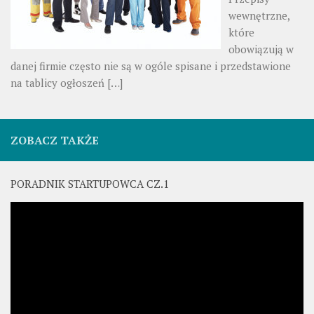
wewnętrzne,
które
obowiązują w
danej firmie często nie są w ogóle spisane i przedstawione
na tablicy ogłoszeń
[…]
ZOBACZ TAKŻE
PORADNIK STARTUPOWCA CZ.1