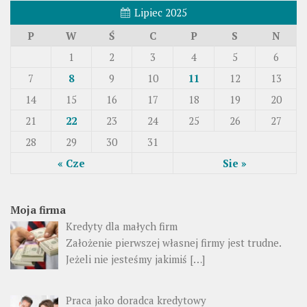
Lipiec 2025
P
W
Ś
C
P
S
N
1
2
3
4
5
6
7
8
9
10
11
12
13
14
15
16
17
18
19
20
21
22
23
24
25
26
27
28
29
30
31
« Cze
Sie »
Moja firma
Kredyty dla małych firm
Założenie pierwszej własnej firmy jest trudne.
Jeżeli nie jesteśmy jakimiś […]
Praca jako doradca kredytowy