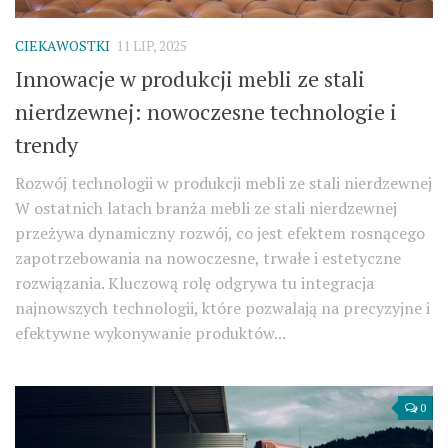
CIEKAWOSTKI
11 LIP, 2025
Innowacje w produkcji mebli ze stali
nierdzewnej: nowoczesne technologie i
trendy
Rozwój technologii w produkcji mebli ze stali nierdzewnej
W ostatnich latach branża mebli ze stali nierdzewnej
przeżywa dynamiczny rozwój, co jest efektem rosnącego
zapotrzebowania na nowoczesne, trwałe i estetyczne
rozwiązania. Kluczową rolę odgrywa tu integracja
najnowszych technologii, które pozwalają na precyzyjne i
efektywne wykonywanie produktów...
0