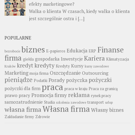
efekty marketingowe?
Walka o klienta W czasach, kiedy walka o klienta
jest szczególnie ostra i
[…]
POPULARNE
biznes
Finanse
Edukacja
E-papieros
ERP
bezrobocie
firma
Kariera
gospodarka
Inwestycje
giełda
Klimatyzacja
kredyty
kredyt
Kursy
Kredyty
Kraków
kursy zawodowe
Marketing
Oszczędzanie
Outsourcing
moja firma
pieniądze
pożyczki
Porady
pożyczka
Podatki
praca
pożyczki dla firm
praca w kraju
Praca za granicą
reklama
Promocja firmy
prawo pracy
rynek pracy
samozatrudnienie
Studia
transport
szkolenia zawodowe
urlop
Własna firma
własna firma
Własny biznes
Zakładanie firmy
Zdrowie