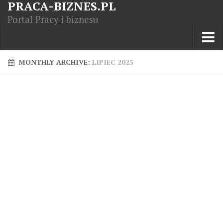
PRACA-BIZNES.PL
Portal Pracy i biznesu
Praca w kraju
MONTHLY ARCHIVE:
LIPIEC 2025
Moja Firma
Artykuły
Opisy zawodów
Polska Gospodarka
Giełda światowa
Praca zagranicą
Kursy zawodowe
Kodeks