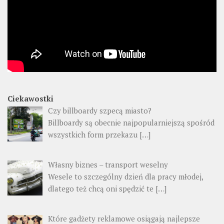
Ciekawostki
Czy billboardy szpecą miasto?
Billboardy są obecnie najpopularniejszą spośród
wszystkich form przekazu
[…]
Własny biznes – transport weselny
Wesele to szczególny dzień dla pracy młodej,
dlatego też chcą oni spędzić te
[…]
Które gadżety reklamowe osiągają najlepsze