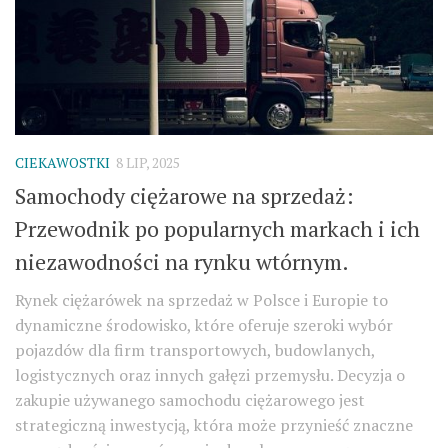
CIEKAWOSTKI
8 LIP, 2025
Samochody ciężarowe na sprzedaż:
Przewodnik po popularnych markach i ich
niezawodności na rynku wtórnym.
Rynek ciężarówek na sprzedaż w Polsce i Europie to
dynamiczne środowisko, które oferuje szeroki wybór
pojazdów dla firm transportowych, budowlanych,
logistycznych oraz innych gałęzi przemysłu. Decyzja o
zakupie używanego samochodu ciężarowego jest
strategiczną inwestycją, która może przynieść znaczne