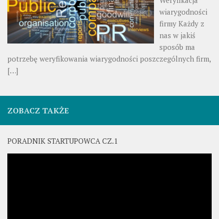
Weryfikacja
wiarygodności
firmy Każdy z
nas w jakiś
sposób ma
potrzebę weryfikowania wiarygodności poszczególnych firm,
[…]
ZOBACZ TAKŻE
PORADNIK STARTUPOWCA CZ.1