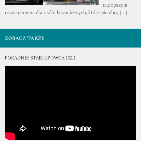
najlepszym
rozwiązaniem dla osób dynamicznych, które nie chcą
[…]
ZOBACZ TAKŻE
PORADNIK STARTUPOWCA CZ.1