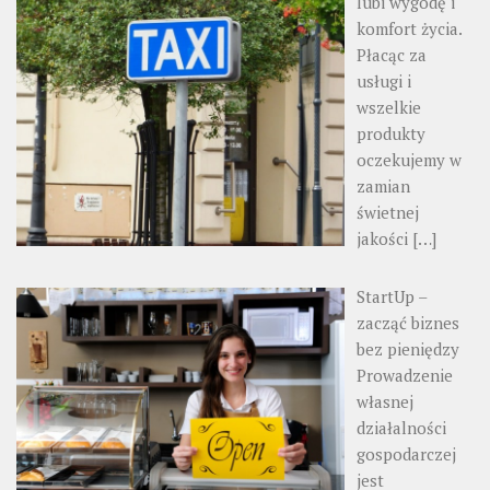
lubi wygodę i
komfort życia.
Płacąc za
usługi i
wszelkie
produkty
oczekujemy w
zamian
świetnej
jakości
[…]
StartUp –
zacząć biznes
bez pieniędzy
Prowadzenie
własnej
działalności
gospodarczej
jest