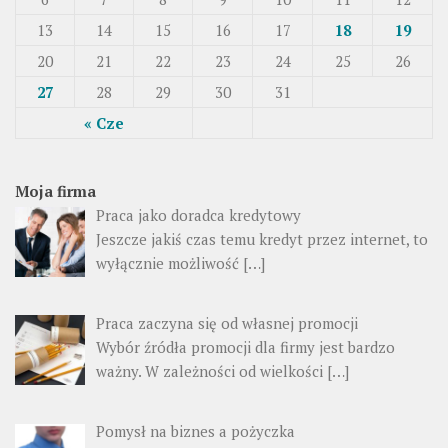
13
14
15
16
17
18
19
20
21
22
23
24
25
26
27
28
29
30
31
« Cze
Moja firma
Praca jako doradca kredytowy
Jeszcze jakiś czas temu kredyt przez internet, to
wyłącznie możliwość […]
Praca zaczyna się od własnej promocji
Wybór źródła promocji dla firmy jest bardzo
ważny. W zależności od wielkości […]
Pomysł na biznes a pożyczka