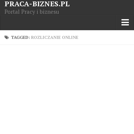
PRACA-BIZNES.PL
Portal Pracy i biznesu
Praca w kraju
TAGGED:
ROZLICZANIE ONLINE
Moja Firma
Artykuły
Opisy zawodów
Polska Gospodarka
Giełda światowa
Praca zagranicą
Kursy zawodowe
Kodeks