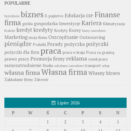
POPULARNE
biznes
Finanse
Edukacja
E-papieros
ERP
bezrobocie
firma
Kariera
gospodarka
Inwestycje
giełda
Klimatyzacja
kredyty
kredyt
Kursy
Kredyty
Kraków
kursy zawodowe
Marketing
Oszczędzanie
Outsourcing
moja firma
pieniądze
pożyczki
Porady
pożyczka
Podatki
praca
pożyczki dla firm
praca w kraju
Praca za granicą
reklama
Promocja firmy
prawo pracy
rynek pracy
samozatrudnienie
Studia
transport
szkolenia zawodowe
urlop
Własna firma
własna firma
Własny biznes
Zakładanie firmy
Zdrowie
Lipiec 2026
P
W
Ś
C
P
S
N
1
2
3
4
5
6
7
8
9
10
11
12