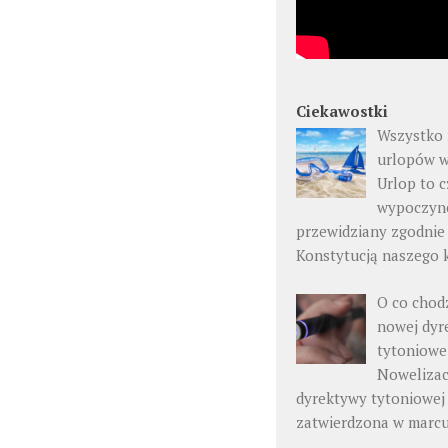
Ciekawostki
Wszystko 
urlopów w
Urlop to c
wypoczyn
przewidziany zgodnie
Konstytucją naszego 
O co chod
nowej dyr
tytoniowe
Nowelizac
dyrektywy tytoniowej
zatwierdzona w marc