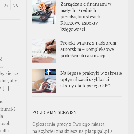
Zarządzanie finansami w
25
26
małych i średnich
przedsiębiorstwach:
Kluczowe aspekty
księgowości
Projekt wnętrz z nadzorem
autorskim – Kompleksowe
podejście do aranżacji
ść
czą
Najlepsze praktyki w zakresie
y się, że
optymalizacji szybkości
udne, aby
strony dla lepszego SEO
o […]
 na
chunek?
POLECAMY SERWISY
la
posób
Ogłoszenia pracy z Twojego miasta
a dla
najszybciej znajdziesz na
placpigal.pl
a