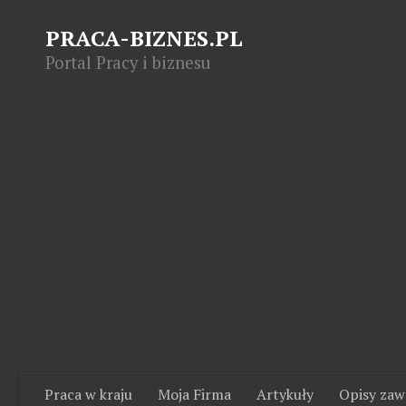
PRACA-BIZNES.PL
Portal Pracy i biznesu
Praca w kraju
Moja Firma
Artykuły
Opisy za