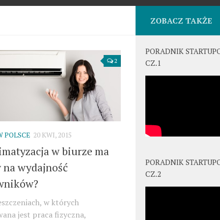
ZOBACZ TAKŻE
PORADNIK STARTUP
2
CZ.1
W POLSCE
20 KWI, 2015
imatyzacja w biurze ma
PORADNIK STARTUP
 na wydajność
CZ.2
wników?
szczeniach, w których
na jest praca fizyczna,