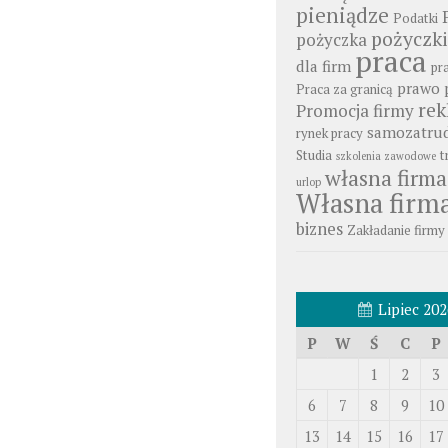
pieniądze
Podatki
pożyczki
pożyczka
praca
dla firm
pr
prawo 
Praca za granicą
re
Promocja firmy
samozatrud
rynek pracy
Studia
t
szkolenia zawodowe
własna firma
urlop
Własna firm
biznes
Zakładanie firmy
Lipiec 202
P
W
Ś
C
P
1
2
3
6
7
8
9
10
13
14
15
16
17