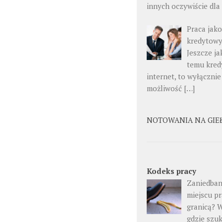
innych oczywiście dla
Praca jak
kredytow
Jeszcze ja
temu kred
internet, to wyłącznie
możliwość […]
NOTOWANIA NA GIE
Kodeks pracy
Zaniedban
miejscu pr
granicą? 
gdzie szu