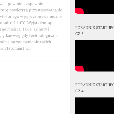
wca powinien zapewnić
turę powietrza przystosowaną do
włożonego w jej wykonywanie, nie
ednak niż 14°C. Wyjątkiem są
PORADNIK STARTUP
zne miejsca, takie jak huty i
CZ.3
, gdzie względy technologiczne
alają na zapewnienie takich
w. Natomiast w...
PORADNIK STARTUP
CZ.4