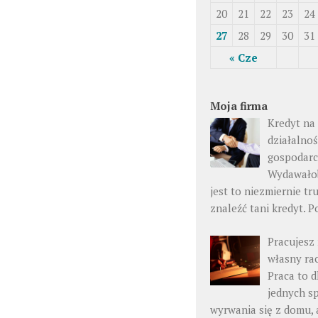
20
21
22
23
24
27
28
29
30
31
« Cze
Moja firma
Kredyt na
działalno
gospodar
Wydawałob
jest to niezmiernie tr
znaleźć tani kredyt. P
Pracujesz
własny ra
Praca to d
jednych s
wyrwania się z domu, 