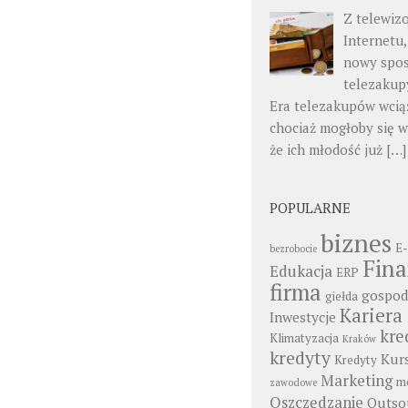
Z telewiz
Internetu,
nowy spo
telezakup
Era telezakupów wciąż
chociaż mogłoby się 
że ich młodość już
[…]
POPULARNE
biznes
E-
bezrobocie
Fin
Edukacja
ERP
firma
gospod
giełda
Kariera
Inwestycje
kre
Klimatyzacja
Kraków
kredyty
Kur
Kredyty
Marketing
mo
zawodowe
Oszczędzanie
Outso