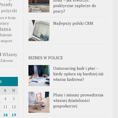
Porady
praktyczne zaplecze do
pożyczki
pracy?
aca w kraju
Najlepszy polski CRM
pracy
klama
nienie
ransport
a
Własny
BIZNES W POLSCE
Zdrowie
Outsourcing kadr i płac –
kiedy opłaca się bardziej niż
własna kadrowa?
6
S
N
Plusy i minusy prowadzenia
4
5
własnej działalności
gospodarczej
11
12
18
19