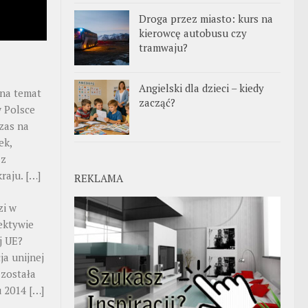
Droga przez miasto: kurs na
kierowcę autobusu czy
tramwaju?
Angielski dla dzieci – kiedy
na temat
zacząć?
 Polsce
zas na
ek,
 z
kraju.
[…]
REKLAMA
zi w
ektywie
j UE?
ja unijnej
 została
u 2014
[…]