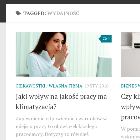
TAGGED:
WYDAJNOŚĆ
0
CIEKAWOSTKI
/
WŁASNA FIRMA
19 STY, 2016
BIZNES 
Jaki wpływ na jakość pracy ma
Czy kl
klimatyzacja?
wpływ
praco
Zapewnienie odpowiednich warunków w
miejscu pracy to obowiązek każdego
W pomie
pracodawcy. Dotyczy to również
wykonywa