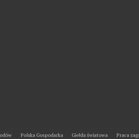
wodów
Polska Gospodarka
Giełda światowa
Praca zag