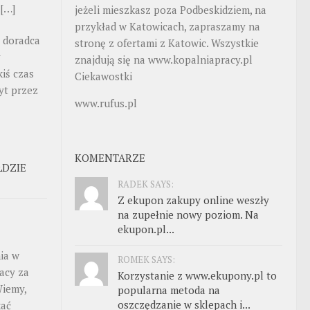
 […]
jeżeli mieszkasz poza Podbeskidziem, na
przykład w Katowicach, zapraszamy na
o doradca
stronę z ofertami z Katowic. Wszystkie
y
znajdują się na
www.kopalniapracy.pl
kiś czas
Ciekawostki
yt przez
www.rufus.pl
KOMENTARZE
ŁDZIE
RADEK SAYS:
Z ekupon zakupy online weszły
na zupełnie nowy poziom. Na
ekupon.pl...
ia w
ROMEK SAYS:
acy za
Korzystanie z www.ekupony.pl to
Wiemy,
popularna metoda na
oszczędzanie w sklepach i...
kać