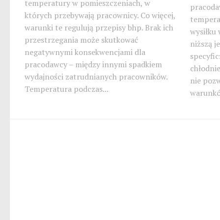
temperatury w pomieszczeniach, w
pracoda
których przebywają pracownicy. Co więcej,
tempera
warunki te regulują przepisy bhp. Brak ich
wysiłku 
przestrzegania może skutkować
niższą j
negatywnymi konsekwencjami dla
specyfic
pracodawcy – między innymi spadkiem
chłodnie
wydajności zatrudnianych pracowników.
nie pozw
Temperatura podczas...
warunkó