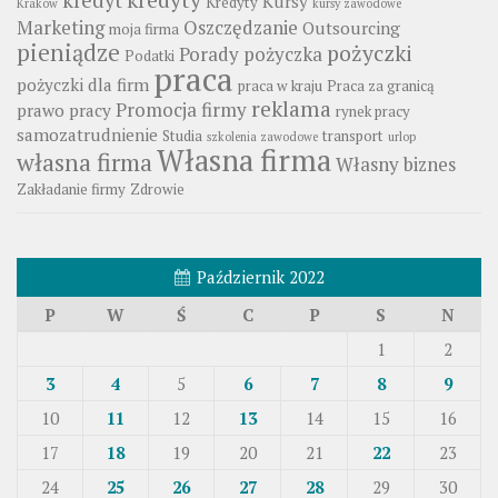
Kursy
Kredyty
Kraków
kursy zawodowe
Marketing
Oszczędzanie
Outsourcing
moja firma
pieniądze
pożyczki
Porady
pożyczka
Podatki
praca
pożyczki dla firm
praca w kraju
Praca za granicą
reklama
Promocja firmy
prawo pracy
rynek pracy
samozatrudnienie
Studia
transport
szkolenia zawodowe
urlop
Własna firma
własna firma
Własny biznes
Zakładanie firmy
Zdrowie
Październik 2022
P
W
Ś
C
P
S
N
1
2
3
4
5
6
7
8
9
10
11
12
13
14
15
16
17
18
19
20
21
22
23
24
25
26
27
28
29
30