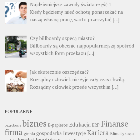
Najdziwniejsze zawody świata część 1
Kiedy będziemy mieć ochotę ponarzekać na
naszą własną pracę, warto przeczytać
[…]
Czy billboardy szpecą miasto?
Billboardy są obecnie najpopularniejszą spośród
wszystkich form przekazu
[…]
Jak skutecznie oszczędzać?
Rozsądny człowiek nie żyje cały czas chwilą.
Rozsądny człowiek przede wszystkim
[…]
POPULARNE
biznes
Finanse
Edukacja
E-papieros
ERP
bezrobocie
firma
Kariera
gospodarka
Inwestycje
giełda
Klimatyzacja
kredyty
kredyt