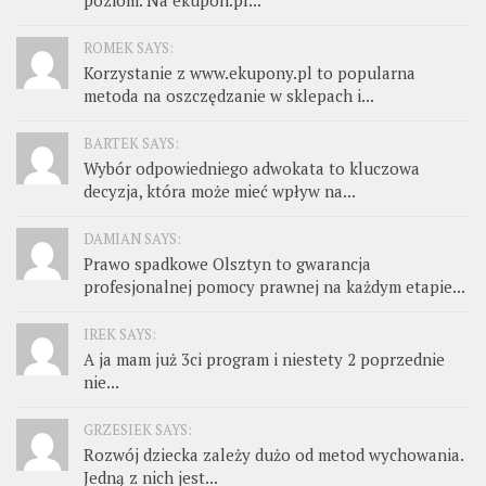
poziom. Na ekupon.pl...
ROMEK SAYS:
Korzystanie z www.ekupony.pl to popularna
metoda na oszczędzanie w sklepach i...
BARTEK SAYS:
Wybór odpowiedniego adwokata to kluczowa
decyzja, która może mieć wpływ na...
DAMIAN SAYS:
Prawo spadkowe Olsztyn to gwarancja
profesjonalnej pomocy prawnej na każdym etapie...
IREK SAYS:
A ja mam już 3ci program i niestety 2 poprzednie
nie...
GRZESIEK SAYS:
Rozwój dziecka zależy dużo od metod wychowania.
Jedną z nich jest...