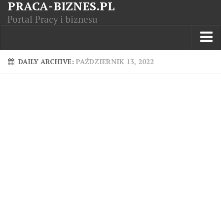
PRACA-BIZNES.PL
Portal Pracy i biznesu
Praca w kraju
DAILY ARCHIVE:
PAŹDZIERNIK 13, 2022
Moja Firma
Artykuły
Opisy zawodów
Polska Gospodarka
Giełda światowa
Praca zagranicą
Kursy zawodowe
Kodeks