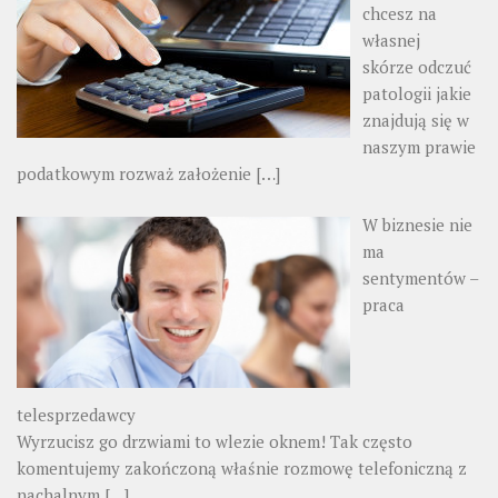
chcesz na
własnej
skórze odczuć
patologii jakie
znajdują się w
naszym prawie
podatkowym rozważ założenie
[…]
W biznesie nie
ma
sentymentów –
praca
telesprzedawcy
Wyrzucisz go drzwiami to wlezie oknem! Tak często
komentujemy zakończoną właśnie rozmowę telefoniczną z
nachalnym
[…]