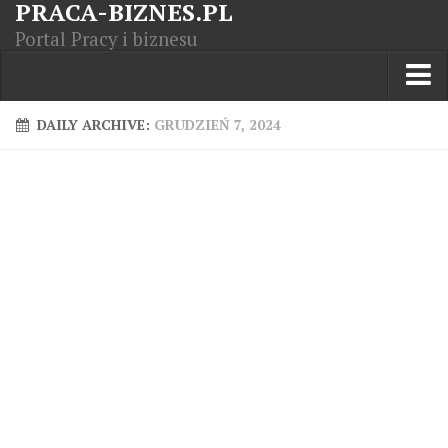
PRACA-BIZNES.PL
Portal Pracy i biznesu
Praca w kraju
DAILY ARCHIVE:
GRUDZIEŃ 7, 2024
Moja Firma
Artykuły
Opisy zawodów
Polska Gospodarka
Giełda światowa
Praca zagranicą
Kursy zawodowe
Kodeks