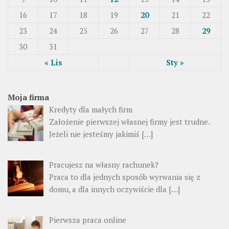
16
17
18
19
20
21
22
23
24
25
26
27
28
29
30
31
« Lis
Sty »
Moja firma
Kredyty dla małych firm
Założenie pierwszej własnej firmy jest trudne.
Jeżeli nie jesteśmy jakimiś […]
Pracujesz na własny rachunek?
Praca to dla jednych sposób wyrwania się z
domu, a dla innych oczywiście dla […]
Pierwsza praca online