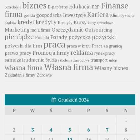
biznes
Finanse
Edukacja
E-papieros
ERP
bezrobocie
firma
Kariera
gospodarka
Inwestycje
giełda
Klimatyzacja
kredyty
kredyt
Kursy
Kredyty
Kraków
kursy zawodowe
Marketing
Oszczędzanie
Outsourcing
moja firma
pieniądze
pożyczki
Porady
pożyczka
Podatki
praca
pożyczki dla firm
praca w kraju
Praca za granicą
reklama
Promocja firmy
prawo pracy
rynek pracy
samozatrudnienie
Studia
transport
szkolenia zawodowe
urlop
Własna firma
własna firma
Własny biznes
Zakładanie firmy
Zdrowie
Grudzień 2024
P
W
Ś
C
P
S
N
1
2
3
4
5
6
7
8
9
10
11
12
13
14
15