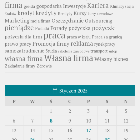
firma
Kariera
gospodarka
Inwestycje
giełda
Klimatyzacja
kredyty
kredyt
Kursy
Kredyty
Kraków
kursy zawodowe
Marketing
Oszczędzanie
Outsourcing
moja firma
pieniądze
pożyczki
Porady
pożyczka
Podatki
praca
pożyczki dla firm
praca w kraju
Praca za granicą
reklama
Promocja firmy
prawo pracy
rynek pracy
samozatrudnienie
Studia
transport
szkolenia zawodowe
urlop
Własna firma
własna firma
Własny biznes
Zakładanie firmy
Zdrowie
Styczeń 2025
P
W
Ś
C
P
S
N
1
2
3
4
5
6
7
8
9
10
11
12
13
14
15
16
17
18
19
20
21
22
23
24
25
26