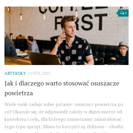
0
ARTYKUŁY
21 STY, 2025
Jak i dlaczego warto stosować osuszacze
powietrza
Wiele osób zadaje sobie pytanie: osuszacz powietrza po
co? Okazuje się, że odpowiedź zależy w dużej mierze od
kontekstu i celu, dla którego zamierzamy zainstalować
tego typu sprzęt. Mimo to korzyści są zbliżone – chodzi