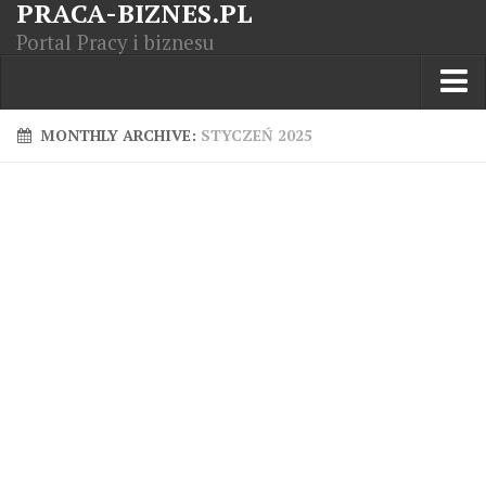
PRACA-BIZNES.PL
Portal Pracy i biznesu
Praca w kraju
MONTHLY ARCHIVE:
STYCZEŃ 2025
Moja Firma
Artykuły
Opisy zawodów
Polska Gospodarka
Giełda światowa
Praca zagranicą
Kursy zawodowe
Kodeks