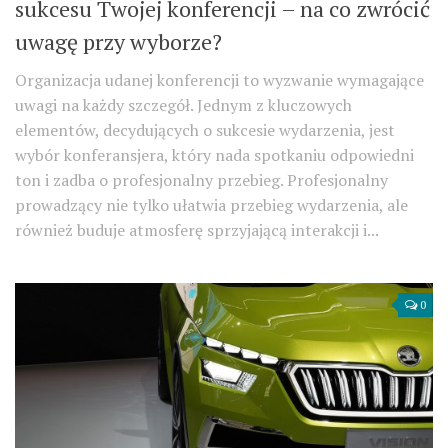
sukcesu Twojej konferencji – na co zwrócić
uwagę przy wyborze?
Organizacja udanej konferencji to wyzwanie wymagające
uwagi na każdy szczegół. Jednym z kluczowych
elementów, decydujących o sukcesie wydarzenia, jest
wybór konferansjera, który nada spotkaniu odpowiedni
ton i zadba o profesjonalny przebieg. Profesjonalny
prowadzący nie tylko ułatwia przebieg wydarzenia, ale
również buduje atmosferę sprzyjającą interakcji i...
0