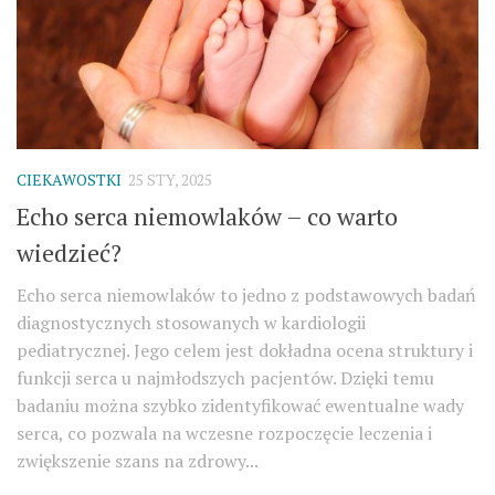
CIEKAWOSTKI
25 STY, 2025
Echo serca niemowlaków – co warto
wiedzieć?
Echo serca niemowlaków to jedno z podstawowych badań
diagnostycznych stosowanych w kardiologii
pediatrycznej. Jego celem jest dokładna ocena struktury i
funkcji serca u najmłodszych pacjentów. Dzięki temu
badaniu można szybko zidentyfikować ewentualne wady
serca, co pozwala na wczesne rozpoczęcie leczenia i
zwiększenie szans na zdrowy...