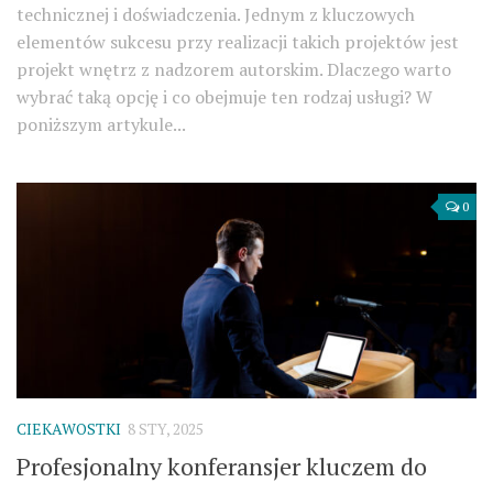
technicznej i doświadczenia. Jednym z kluczowych
elementów sukcesu przy realizacji takich projektów jest
projekt wnętrz z nadzorem autorskim. Dlaczego warto
wybrać taką opcję i co obejmuje ten rodzaj usługi? W
poniższym artykule...
0
CIEKAWOSTKI
8 STY, 2025
Profesjonalny konferansjer kluczem do