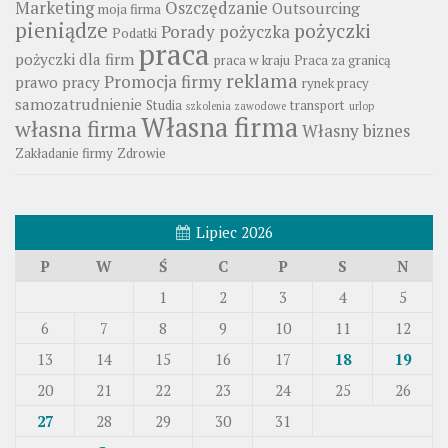
Marketing
Oszczędzanie
Outsourcing
moja firma
pieniądze
pożyczki
Porady
pożyczka
Podatki
praca
pożyczki dla firm
praca w kraju
Praca za granicą
reklama
Promocja firmy
prawo pracy
rynek pracy
samozatrudnienie
Studia
transport
szkolenia zawodowe
urlop
Własna firma
własna firma
Własny biznes
Zakładanie firmy
Zdrowie
Lipiec 2026
P
W
Ś
C
P
S
N
1
2
3
4
5
6
7
8
9
10
11
12
13
14
15
16
17
18
19
20
21
22
23
24
25
26
27
28
29
30
31