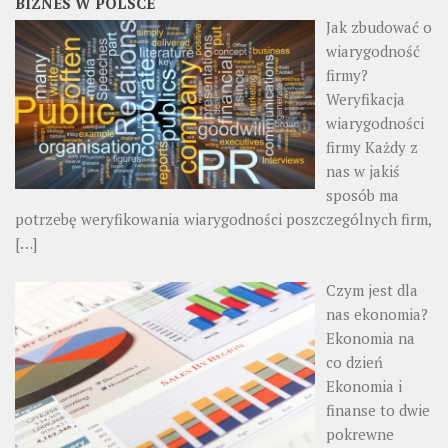
BIZNES W POLSCE
Jak zbudować o
wiarygodność
firmy?
Weryfikacja
wiarygodności
firmy Każdy z
nas w jakiś
sposób ma
potrzebę weryfikowania wiarygodności poszczególnych firm,
[…]
Czym jest dla
nas ekonomia?
Ekonomia na
co dzień
Ekonomia i
finanse to dwie
pokrewne