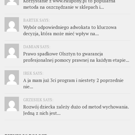
Korzystanie z www.ekupony.pl to popularna
metoda na oszczędzanie w sklepach i...
BARTEK SAYS:
Wybór odpowiedniego adwokata to kluczowa
decyzja, która może mieć wpływ na...
DAMIAN SAYS:
Prawo spadkowe Olsztyn to gwarancja
profesjonalnej pomocy prawnej na każdym etapie...
IREK SAYS:
A ja mam już 3ci program i niestety 2 poprzednie
nie...
GRZESIEK SAYS:
Rozwój dziecka zależy dużo od metod wychowania.
Jedną z nich jest...