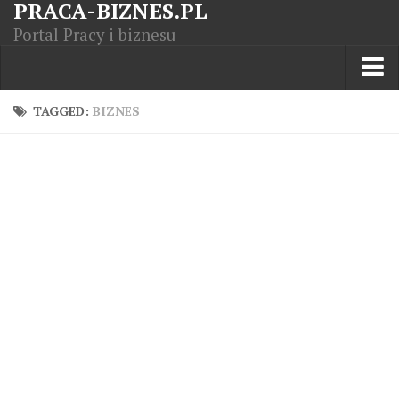
PRACA-BIZNES.PL
Portal Pracy i biznesu
Praca w kraju
TAGGED:
BIZNES
Moja Firma
Artykuły
Opisy zawodów
Polska Gospodarka
Giełda światowa
Praca zagranicą
Kursy zawodowe
Kodeks