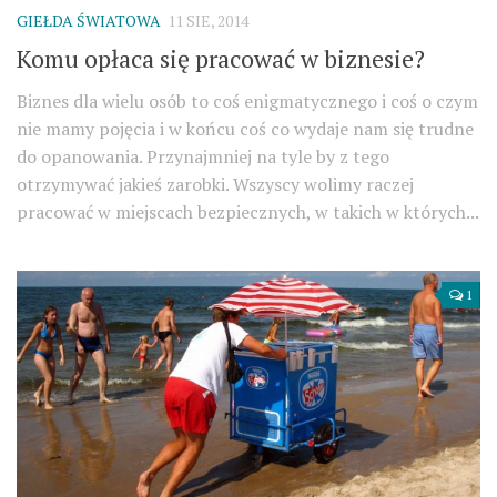
GIEŁDA ŚWIATOWA
11 SIE, 2014
Komu opłaca się pracować w biznesie?
Biznes dla wielu osób to coś enigmatycznego i coś o czym
nie mamy pojęcia i w końcu coś co wydaje nam się trudne
do opanowania. Przynajmniej na tyle by z tego
otrzymywać jakieś zarobki. Wszyscy wolimy raczej
pracować w miejscach bezpiecznych, w takich w których...
1