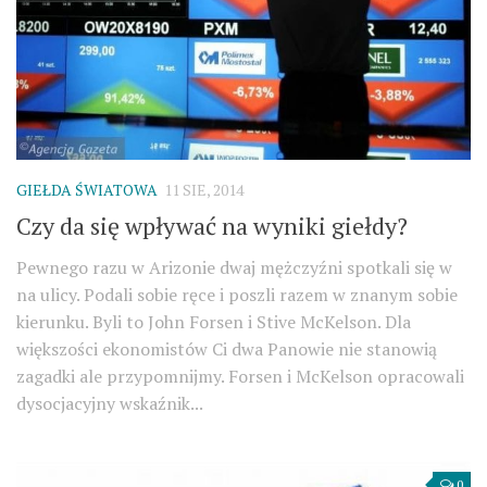
GIEŁDA ŚWIATOWA
11 SIE, 2014
Czy da się wpływać na wyniki giełdy?
Pewnego razu w Arizonie dwaj mężczyźni spotkali się w
na ulicy. Podali sobie ręce i poszli razem w znanym sobie
kierunku. Byli to John Forsen i Stive McKelson. Dla
większości ekonomistów Ci dwa Panowie nie stanowią
zagadki ale przypomnijmy. Forsen i McKelson opracowali
dysocjacyjny wskaźnik...
0