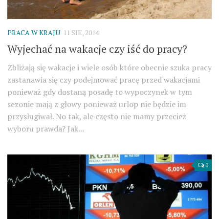
PRACA W KRAJU
11 SIE, 2014
Wyjechać na wakacje czy iść do pracy?
Zbliżają się wakacje i wiele osób które obecnie szuka pracy
zastanawia się czy podejmować pracę przed wakacjami
ponieważ gdy dostaną posadę to wypoczynek w tym
sezonie mają z głowy ponieważ urlop nie będzie im
przysługiwał. No tak, ale często nie mamy przecież
wyboru prawda? Jak...
0