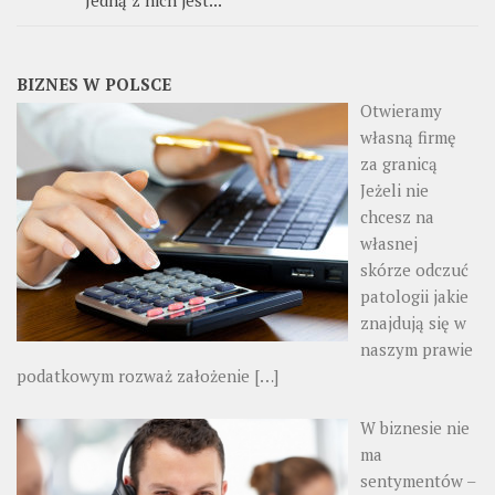
Jedną z nich jest...
BIZNES W POLSCE
Otwieramy
własną firmę
za granicą
Jeżeli nie
chcesz na
własnej
skórze odczuć
patologii jakie
znajdują się w
naszym prawie
podatkowym rozważ założenie
[…]
W biznesie nie
ma
sentymentów –