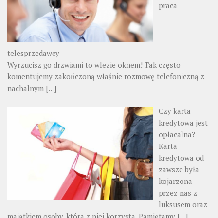
praca
telesprzedawcy
Wyrzucisz go drzwiami to wlezie oknem! Tak często
komentujemy zakończoną właśnie rozmowę telefoniczną z
nachalnym
[…]
Czy karta
kredytowa jest
opłacalna?
Karta
kredytowa od
zawsze była
kojarzona
przez nas z
luksusem oraz
majątkiem osoby, która z niej korzysta. Pamiętamy
[…]