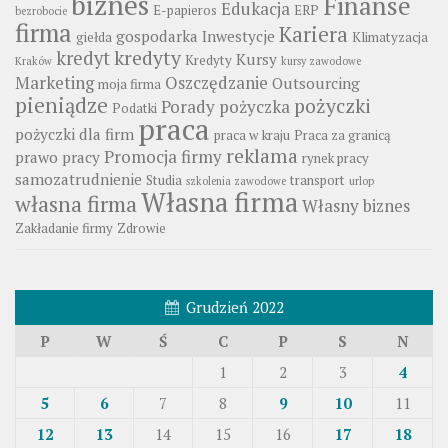
biznes
Finanse
Edukacja
E-papieros
ERP
bezrobocie
firma
Kariera
gospodarka
Inwestycje
giełda
Klimatyzacja
kredyty
kredyt
Kursy
Kredyty
Kraków
kursy zawodowe
Marketing
Oszczędzanie
Outsourcing
moja firma
pieniądze
pożyczki
Porady
pożyczka
Podatki
praca
pożyczki dla firm
praca w kraju
Praca za granicą
reklama
Promocja firmy
prawo pracy
rynek pracy
samozatrudnienie
Studia
transport
szkolenia zawodowe
urlop
Własna firma
własna firma
Własny biznes
Zakładanie firmy
Zdrowie
Grudzień 2022
P
W
Ś
C
P
S
N
1
2
3
4
5
6
7
8
9
10
11
12
13
14
15
16
17
18