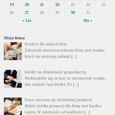
19
20
21
22
23
24
25
26
27
28
29
30
31
« Lis
Sty »
Moja firma
Kredyty dla małych firm
Założenie pierwszej własnej firmy jest trudne.
Jeżeli nie jesteśmy jakimiś […]
Kredyt na działalność gospodarczą
Wydawałoby się, że jest to niezmiernie trudne,
aby znaleźć tani kredyt. Po […]
Praca zaczyna się od własnej promocji
Wybór źródła promocji dla firmy jest bardzo
ważny. W zależności od wielkości […]