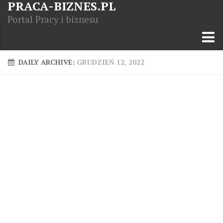
PRACA-BIZNES.PL
Portal Pracy i biznesu
Praca w kraju
DAILY ARCHIVE:
GRUDZIEŃ 12, 2022
Moja Firma
Artykuły
Opisy zawodów
Polska Gospodarka
Giełda światowa
Praca zagranicą
Kursy zawodowe
Kodeks