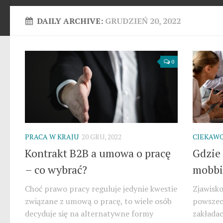
DAILY ARCHIVE:
GRUDZIEŃ 20, 2022
0
PRACA W KRAJU
20 GRU, 2022
CIEKAWO
Kontrakt B2B a umowa o pracę
Gdzie
– co wybrać?
mobbi
Choć prawo pracy reguluje jedynie kwestie
Zjawisko
związane z umową o pracę, to wiele osób
powszech
decyduje się na alternatywne formy
zakładac