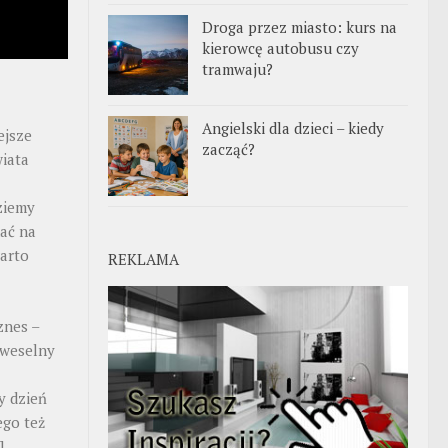
Droga przez miasto: kurs na
kierowcę autobusu czy
tramwaju?
Angielski dla dzieci – kiedy
ejsze
zacząć?
iata
ziemy
ać na
warto
REKLAMA
znes –
 weselny
y dzień
ego też
]