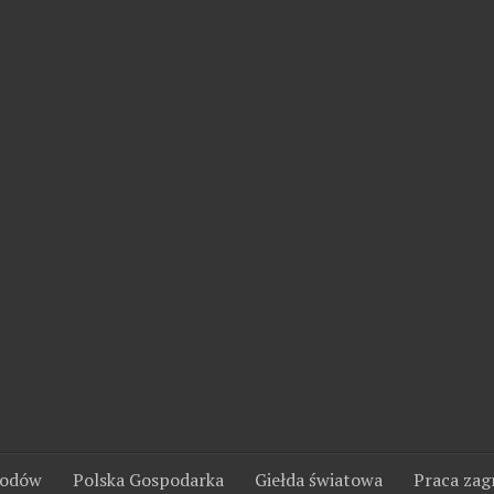
wodów
Polska Gospodarka
Giełda światowa
Praca zag