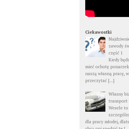
Ciekawostki
Najdziwni
zawody św
część 1
Kiedy będ
mieć ochotę ponarzek
naszą własną pracę, 
przeczytać
[…]
Własny bi
transport
Wesele to
szczególn
dla pracy młodej, dlat
chcą oni spędzić te
[…