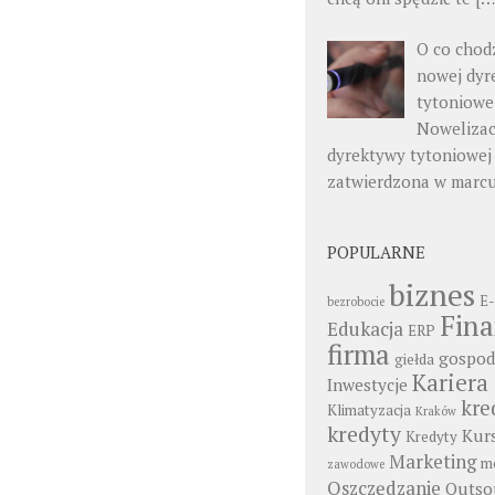
O co chod
nowej dyr
tytoniowe
Nowelizac
dyrektywy tytoniowej
zatwierdzona w marc
POPULARNE
biznes
E-
bezrobocie
Fin
Edukacja
ERP
firma
gospod
giełda
Kariera
Inwestycje
kre
Klimatyzacja
Kraków
kredyty
Kur
Kredyty
Marketing
mo
zawodowe
Oszczędzanie
Outso