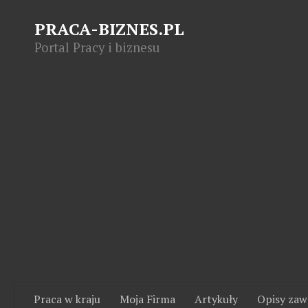
PRACA-BIZNES.PL
Portal Pracy i biznesu
Praca w kraju
Moja Firma
Artykuły
Opisy za