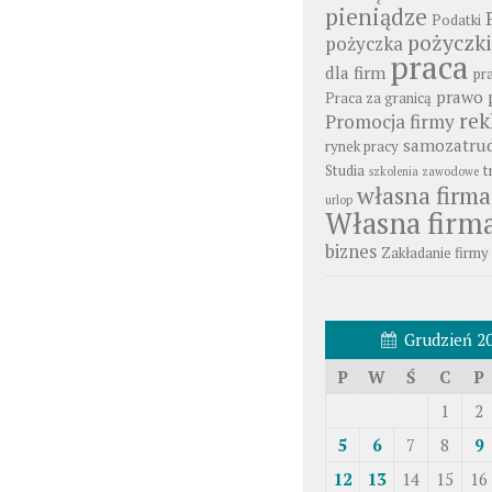
pieniądze
Podatki
pożyczki
pożyczka
praca
dla firm
pr
prawo 
Praca za granicą
re
Promocja firmy
samozatrud
rynek pracy
Studia
t
szkolenia zawodowe
własna firma
urlop
Własna firm
biznes
Zakładanie firmy
Grudzień 2
P
W
Ś
C
P
1
2
5
6
7
8
9
12
13
14
15
16