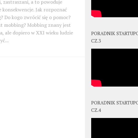
, zastraszani, a to powoduje
 konsekwencje. Jak rozpoznać
? Do kogo zwrócić się o pomoc?
st mobbing? Mobbing znany jest
, ale dopiero w XXI wieku ludzie
PORADNIK STARTUP
yć...
CZ.3
PORADNIK STARTUP
CZ.4