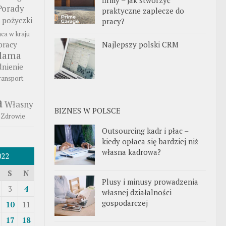
Porady
praktyczne zaplecze do
pożyczki
pracy?
aca w kraju
Najlepszy polski CRM
pracy
klama
nienie
ransport
a
Własny
BIZNES W POLSCE
Zdrowie
Outsourcing kadr i płac –
kiedy opłaca się bardziej niż
własna kadrowa?
022
S
N
Plusy i minusy prowadzenia
3
4
własnej działalności
gospodarczej
10
11
17
18