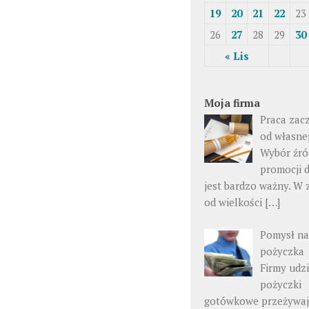
19
20
21
22
23
26
27
28
29
30
« Lis
Moja firma
Praca zac
od własne
Wybór źró
promocji d
jest bardzo ważny. W 
od wielkości […]
Pomysł na
pożyczka
Firmy udzi
pożyczki
gotówkowe przeżywaj