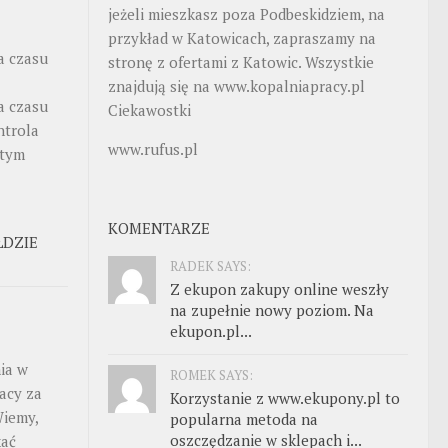
jeżeli mieszkasz poza Podbeskidziem, na
przykład w Katowicach, zapraszamy na
a czasu
stronę z ofertami z Katowic. Wszystkie
znajdują się na
www.kopalniapracy.pl
a czasu
Ciekawostki
ntrola
www.rufus.pl
stym
KOMENTARZE
ŁDZIE
RADEK SAYS:
Z ekupon zakupy online weszły
na zupełnie nowy poziom. Na
ekupon.pl...
ia w
ROMEK SAYS:
acy za
Korzystanie z www.ekupony.pl to
Wiemy,
popularna metoda na
oszczędzanie w sklepach i...
kać