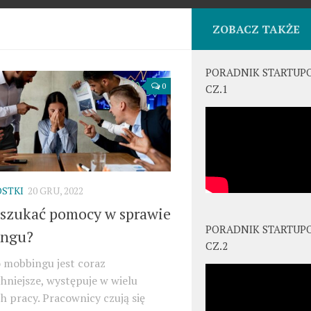
ZOBACZ TAKŻE
PORADNIK STARTUP
0
CZ.1
STKI
20 GRU, 2022
 szukać pomocy w sprawie
PORADNIK STARTUP
ngu?
CZ.2
 mobbingu jest coraz
niejsze, występuje w wielu
h pracy. Pracownicy czują się