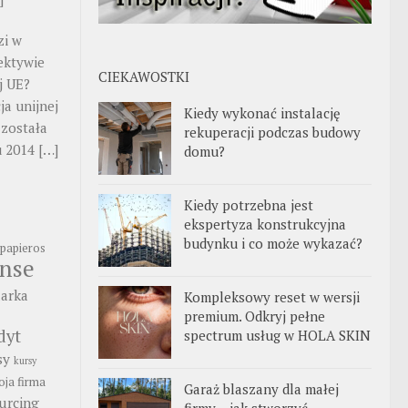
zi w
ektywie
CIEKAWOSTKI
j UE?
ja unijnej
Kiedy wykonać instalację
 została
rekuperacji podczas budowy
u 2014
[…]
domu?
Kiedy potrzebna jest
ekspertyza konstrukcyjna
budynku i co może wykazać?
papieros
anse
arka
Kompleksowy reset w wersji
premium. Odkryj pełne
dyt
spectrum usług w HOLA SKIN
sy
kursy
ja firma
Garaż blaszany dla małej
urcing
firmy – jak stworzyć