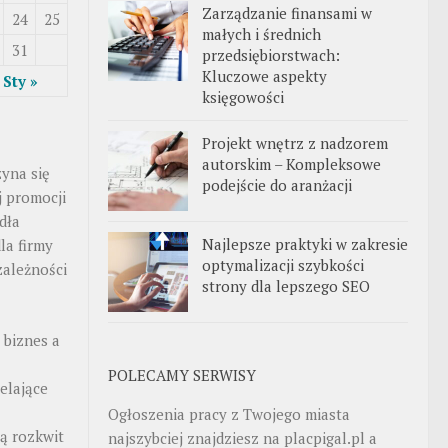
Zarządzanie finansami w
24
25
małych i średnich
31
przedsiębiorstwach:
Kluczowe aspekty
Sty »
księgowości
Projekt wnętrz z nadzorem
autorskim – Kompleksowe
zyna się
podejście do aranżacji
j promocji
dła
Najlepsze praktyki w zakresie
la firmy
optymalizacji szybkości
zależności
strony dla lepszego SEO
 biznes a
POLECAMY SERWISY
elające
Ogłoszenia pracy z Twojego miasta
ą rozkwit
najszybciej znajdziesz na
placpigal.pl
a