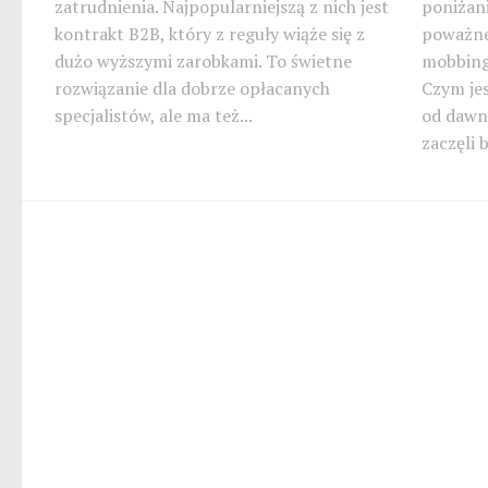
zatrudnienia. Najpopularniejszą z nich jest
poniżani
kontrakt B2B, który z reguły wiąże się z
poważne
dużo wyższymi zarobkami. To świetne
mobbing
rozwiązanie dla dobrze opłacanych
Czym je
specjalistów, ale ma też...
od dawna
zaczęli b