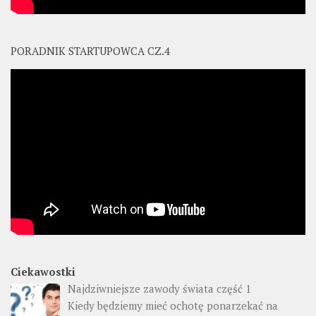
PORADNIK STARTUPOWCA CZ.4
Ciekawostki
Najdziwniejsze zawody świata część 1
Kiedy będziemy mieć ochotę ponarzekać na