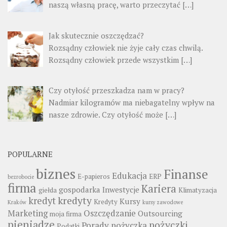
naszą własną pracę, warto przeczytać
[…]
Jak skutecznie oszczędzać?
Rozsądny człowiek nie żyje cały czas chwilą.
Rozsądny człowiek przede wszystkim
[…]
Czy otyłość przeszkadza nam w pracy?
Nadmiar kilogramów ma niebagatelny wpływ na
nasze zdrowie. Czy otyłość może
[…]
POPULARNE
biznes
Finanse
Edukacja
E-papieros
ERP
bezrobocie
firma
Kariera
gospodarka
Inwestycje
giełda
Klimatyzacja
kredyty
kredyt
Kursy
Kredyty
Kraków
kursy zawodowe
Marketing
Oszczędzanie
Outsourcing
moja firma
pieniądze
pożyczki
Porady
pożyczka
Podatki