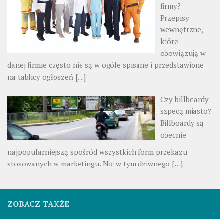
firmy?
Przepisy
wewnętrzne,
które
obowiązują w
danej firmie często nie są w ogóle spisane i przedstawione
na tablicy ogłoszeń
[…]
Czy billboardy
szpecą miasto?
Billboardy są
obecnie
najpopularniejszą spośród wszystkich form przekazu
stosowanych w marketingu. Nic w tym dziwnego
[…]
ZOBACZ TAKŻE