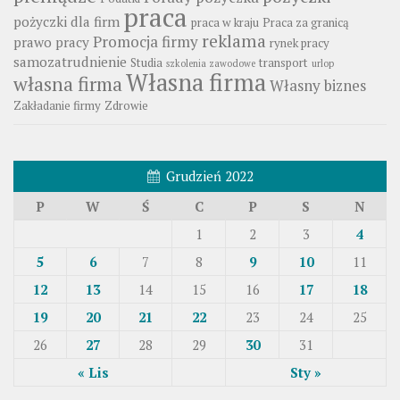
praca
pożyczki dla firm
praca w kraju
Praca za granicą
reklama
Promocja firmy
prawo pracy
rynek pracy
samozatrudnienie
Studia
transport
szkolenia zawodowe
urlop
Własna firma
własna firma
Własny biznes
Zakładanie firmy
Zdrowie
Grudzień 2022
P
W
Ś
C
P
S
N
1
2
3
4
5
6
7
8
9
10
11
12
13
14
15
16
17
18
19
20
21
22
23
24
25
26
27
28
29
30
31
« Lis
Sty »