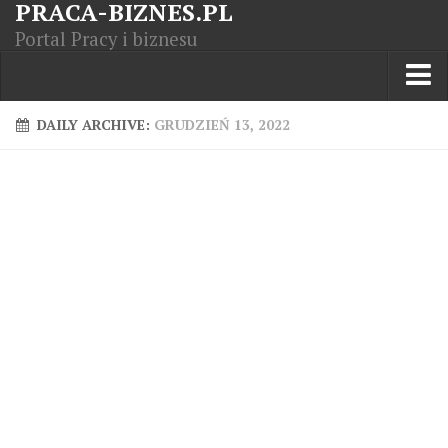
PRACA-BIZNES.PL
Portal Pracy i biznesu
Praca w kraju
DAILY ARCHIVE:
GRUDZIEŃ 13, 2022
Moja Firma
Artykuły
Opisy zawodów
Polska Gospodarka
Giełda światowa
Praca zagranicą
Kursy zawodowe
Kodeks