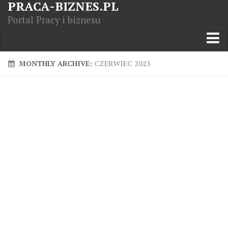
PRACA-BIZNES.PL
Portal Pracy i biznesu
Praca w kraju
MONTHLY ARCHIVE:
CZERWIEC 2023
Moja Firma
Artykuły
Opisy zawodów
Polska Gospodarka
Giełda światowa
Praca zagranicą
Kursy zawodowe
Kodeks