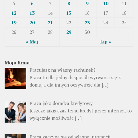
5
6
7
8
9
10
11
12
13
14
15
16
17
18
19
20
21
22
23
24
25
26
27
28
29
30
« Maj
Lip »
Moja firma
Pracujesz na własny rachunek?
Praca to dla jednych sposób wyrwania się z
domu, a dla innych oczywiście dla […]
Praca jako doradca kredytowy
Jeszcze jakiś czas temu kredyt przez internet, to
wyłącznie możliwość […]
Praca zaczyna się od własnej promocji