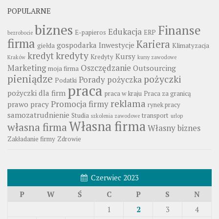
POPULARNE
biznes
Finanse
Edukacja
E-papieros
ERP
bezrobocie
firma
Kariera
gospodarka
Inwestycje
giełda
Klimatyzacja
kredyty
kredyt
Kursy
Kredyty
Kraków
kursy zawodowe
Marketing
Oszczędzanie
Outsourcing
moja firma
pieniądze
pożyczki
Porady
pożyczka
Podatki
praca
pożyczki dla firm
praca w kraju
Praca za granicą
reklama
Promocja firmy
prawo pracy
rynek pracy
samozatrudnienie
Studia
transport
szkolenia zawodowe
urlop
Własna firma
własna firma
Własny biznes
Zakładanie firmy
Zdrowie
Czerwiec 2023
P
W
Ś
C
P
S
N
1
2
3
4