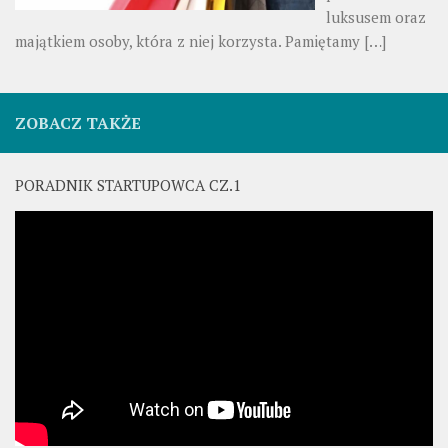
luksusem oraz
majątkiem osoby, która z niej korzysta. Pamiętamy
[…]
ZOBACZ TAKŻE
PORADNIK STARTUPOWCA CZ.1