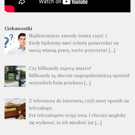
Ciekawostki
Najdziwniejsze zawody świata część 1
Kiedy będziemy mieć ochotę ponarzekać na
naszą własną pracę, warto przeczytać
[…]
Czy billboardy szpecą miasto?
Billboardy są obecnie najpopularniejszą spośród
wszystkich form przekazu
[…]
Z telewizora do Internetu, czyli nowy sposób na
telezakupy
Era telezakupów wciąż trwa. I chociaż mogłoby
się wydawać, że ich młodość już
[…]