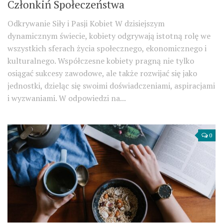
Członkiń Społeczeństwa
Odkrywanie Siły i Pasji Kobiet W dzisiejszym
dynamicznym świecie, kobiety odgrywają istotną rolę we
wszystkich sferach życia społecznego, ekonomicznego i
kulturalnego. Współczesne kobiety pragną nie tylko
osiągać sukcesy zawodowe, ale także rozwijać się jako
jednostki, dzieląc się swoimi doświadczeniami, aspiracjami
i wyzwaniami. W odpowiedzi na...
0