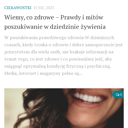
CIEKAWOSTKI
15 SIE, 2023
Wiemy, co zdrowe – Prawdy i mitów
poszukiwanie w dziedzinie żywienia
W poszukiwaniu prawdziwego zdrowia W dzisiejszych
czasach, kiedy troska o zdrowie i dobre samopoczucie jest
priorytetem dla wielu osób, nie brakuje informacji na
temat tego, co jest zdrowe i co powinniśmy jeść, aby
osiągnąć optymalną kondycję fizyczną i psychiczną.
Media, internet i magazyny pełne są...
0