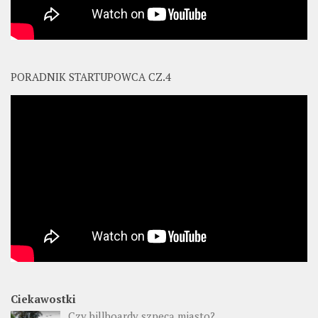
PORADNIK STARTUPOWCA CZ.4
Ciekawostki
Czy billboardy szpecą miasto?