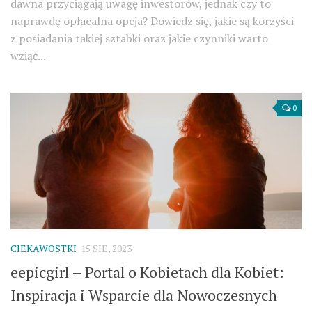
dawna przyciągają uwagę inwestorów, jednak czy to
naprawdę opłacalna opcja? Dowiedz się, jakie są korzyści
z posiadania takiej sztabki oraz jakie czynniki warto
wziąć...
0
CIEKAWOSTKI
15 SIE, 2023
eepicgirl – Portal o Kobietach dla Kobiet:
Inspiracja i Wsparcie dla Nowoczesnych