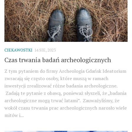
CIEKAWOSTKI
14 SIE, 2023
Czas trwania badań archeologicznych
Z tym pytaniem do firmy Archeologia Gdańsk Ideatorium
zwracają się często osoby, które muszą w ramach
inwestycji zrealizować różne badania archeologiczne.
Zadają te pytanie z obawą, ponieważ słyszeli, że „badania
archeologiczne mogą trwać latami”. Zauważyliśmy, że
wokół czasu trwania prac archeologicznych narosło wiele
mitów i...