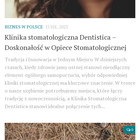
BIZNES W POLSCE
15 SIE, 2023
Klinika stomatologiczna Dentistica –
Doskonałość w Opiece Stomatologicznej
Tradycja i Innowacja w Jednym Miejscu W dzisiejszych
czasach, kiedy zdrowie jamy ustnej stanowi nieodłączny
element ogólnego samopoczucia, wybór odpowiedniej
kliniki stomatologicznej ma kluczowe znaczenie. W trosce
o nasze uzębienie potrzebujemy miejsca, które łączy
tradycję z nowoczesnością, a Klinika Stomatologiczna
Dentistica stanowi idealne połączenie tych...
0