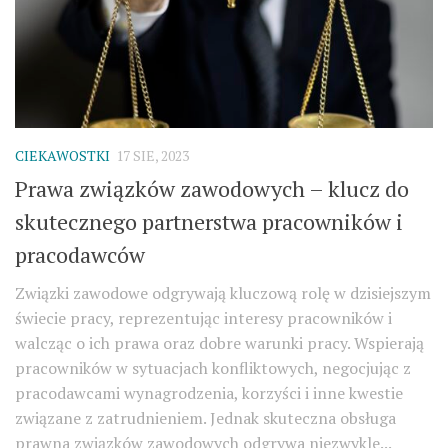
CIEKAWOSTKI
17 SIE, 2023
Prawa związków zawodowych – klucz do
skutecznego partnerstwa pracowników i
pracodawców
Związki zawodowe odgrywają kluczową rolę w dzisiejszym
świecie pracy, reprezentując interesy pracowników i
walcząc o ich prawa oraz dobre warunki pracy. Wspierają
pracowników w sytuacjach konfliktowych, negocjując z
pracodawcami wynagrodzenia, korzyści i inne kwestie
związane z zatrudnieniem. Jednak skuteczna obsługa
prawna związków zawodowych odgrywa niezwykle...