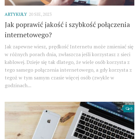
ARTYKUŁY
20 SIE, 2023
Jak poprawić jakość i szybkość połączenia
internetowego?
Jak zapewne wiesz, prędkość Internetu może zmieniać się
w różnych porach dnia, zwłaszcza jeśli korzystasz z sieci
kablowej. Dzieje się tak dlatego, że wiele osób korzysta z
tego samego połączenia internetowego, a gdy korzysta z
tegoż w tym samym czasie więcej osób (zwykle w
godzinach...
0