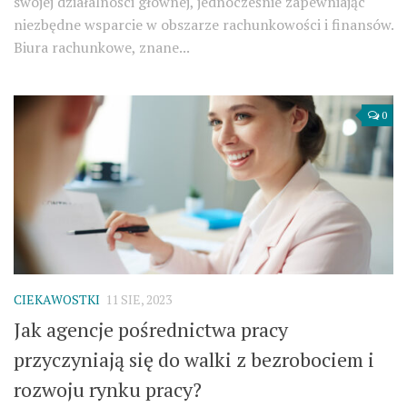
swojej działalności głównej, jednocześnie zapewniając
niezbędne wsparcie w obszarze rachunkowości i finansów.
Biura rachunkowe, znane...
0
CIEKAWOSTKI
11 SIE, 2023
Jak agencje pośrednictwa pracy
przyczyniają się do walki z bezrobociem i
rozwoju rynku pracy?