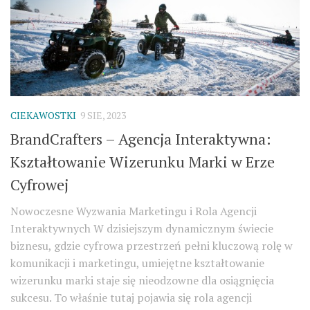
CIEKAWOSTKI
9 SIE, 2023
BrandCrafters – Agencja Interaktywna:
Kształtowanie Wizerunku Marki w Erze
Cyfrowej
Nowoczesne Wyzwania Marketingu i Rola Agencji
Interaktywnych W dzisiejszym dynamicznym świecie
biznesu, gdzie cyfrowa przestrzeń pełni kluczową rolę w
komunikacji i marketingu, umiejętne kształtowanie
wizerunku marki staje się nieodzowne dla osiągnięcia
sukcesu. To właśnie tutaj pojawia się rola agencji