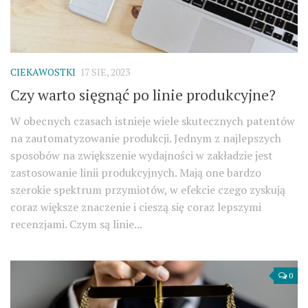
CIEKAWOSTKI
17 SIE, 2023
Czy warto sięgnąć po linie produkcyjne?
W obecnych czasach istnieje wiele skutecznych patentów
na zautomatyzowanie produkcji. Jednym z najlepszych
sposobów na zwiększenie wydajności w zakładzie jest
zastosowanie linii produkcyjnych. Mają one bardzo
szerokie spektrum przymiotów, w efekcie czego zyskują
coraz większe znaczenie i cieszą się coraz lepszymi
recenzjami. Czym są linie...
0