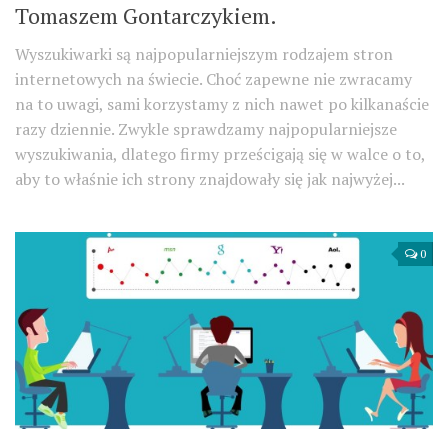
Tomaszem Gontarczykiem.
Wyszukiwarki są najpopularniejszym rodzajem stron
internetowych na świecie. Choć zapewne nie zwracamy
na to uwagi, sami korzystamy z nich nawet po kilkanaście
razy dziennie. Zwykle sprawdzamy najpopularniejsze
wyszukiwania, dlatego firmy prześcigają się w walce o to,
aby to właśnie ich strony znajdowały się jak najwyżej...
0