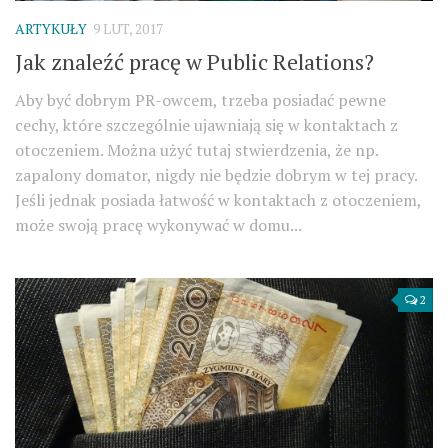
ARTYKUŁY
9 LUT, 2017
Jak znaleźć pracę w Public Relations?
Aby być dobrym PR-owcem, trzeba posiadać pewne
cechy, które szczególnie ujawniają się w kontaktach z
otoczeniem. Można użyć tutaj stwierdzenia, że np.
zapalony domator, nigdy nie będzie dobrym w tej pracy.
Jeśli jednak posiada łatwość w kontaktach z otoczeniem,
może swoją pracę wykonywać w domu...
2