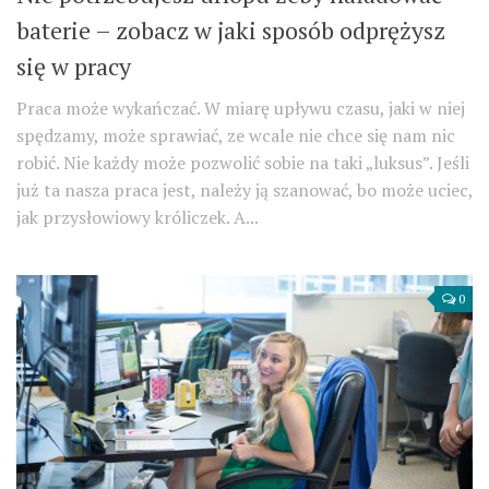
baterie – zobacz w jaki sposób odprężysz
się w pracy
Praca może wykańczać. W miarę upływu czasu, jaki w niej
spędzamy, może sprawiać, ze wcale nie chce się nam nic
robić. Nie każdy może pozwolić sobie na taki „luksus”. Jeśli
już ta nasza praca jest, należy ją szanować, bo może uciec,
jak przysłowiowy króliczek. A...
0