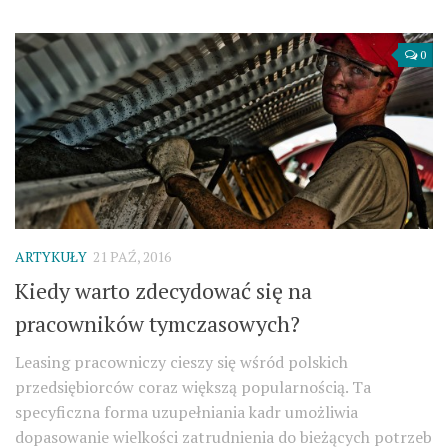
0
ARTYKUŁY
21 PAŹ, 2016
Kiedy warto zdecydować się na
pracowników tymczasowych?
Leasing pracowniczy cieszy się wśród polskich
przedsiębiorców coraz większą popularnością. Ta
specyficzna forma uzupełniania kadr umożliwia
dopasowanie wielkości zatrudnienia do bieżących potrzeb