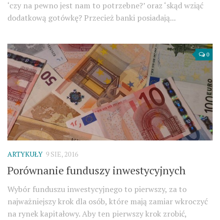
‘czy na pewno jest nam to potrzebne?’ oraz ‘skąd wziąć
dodatkową gotówkę? Przecież banki posiadają...
0
ARTYKUŁY
9 SIE, 2016
Porównanie funduszy inwestycyjnych
Wybór funduszu inwestycyjnego to pierwszy, za to
najważniejszy krok dla osób, które mają zamiar wkroczyć
na rynek kapitałowy. Aby ten pierwszy krok zrobić,