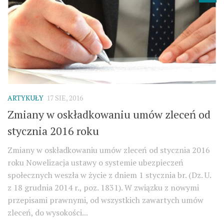
ARTYKUŁY
17 SIE, 2016
Zmiany w oskładkowaniu umów zleceń od
stycznia 2016 roku
Zmiany w oskładkowaniu umów zleceń od stycznia 2016
roku Nowelizacja ustawy o systemie ubezpieczeń
społecznych weszła w życie z dniem 1 stycznia br. (Dz. U.
z 18 grudnia 2014 r., poz. 1831). W związku z nowymi
przepisami prawnymi, od wszystkich zawartych umów
zleceń, do wysokości...