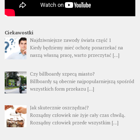
Ciekawostki
Najdziwniejsze zawody świata część 1
Kiedy będziemy mieć ochotę ponarzekać na
naszą własną pracę, warto przeczytać
[…]
Czy billboardy szpecą miasto?
Billboardy są obecnie najpopularniejszą spośród
wszystkich form przekazu
[…]
Jak skutecznie oszczędzać?
Rozsądny człowiek nie żyje cały czas chwilą.
Rozsądny człowiek przede wszystkim
[…]