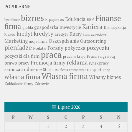
POPULARNE
biznes
Finanse
Edukacja
E-papieros
ERP
bezrobocie
firma
Kariera
gospodarka
Inwestycje
giełda
Klimatyzacja
kredyty
kredyt
Kursy
Kredyty
Kraków
kursy zawodowe
Marketing
Oszczędzanie
Outsourcing
moja firma
pieniądze
pożyczki
Porady
pożyczka
Podatki
praca
pożyczki dla firm
praca w kraju
Praca za granicą
reklama
Promocja firmy
prawo pracy
rynek pracy
samozatrudnienie
Studia
transport
szkolenia zawodowe
urlop
Własna firma
własna firma
Własny biznes
Zakładanie firmy
Zdrowie
Lipiec 2026
P
W
Ś
C
P
S
N
1
2
3
4
5