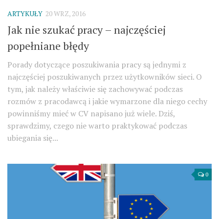
ARTYKUŁY
20 WRZ, 2016
Jak nie szukać pracy – najczęściej
popełniane błędy
Porady dotyczące poszukiwania pracy są jednymi z
najczęściej poszukiwanych przez użytkowników sieci. O
tym, jak należy właściwie się zachowywać podczas
rozmów z pracodawcą i jakie wymarzone dla niego cechy
powinniśmy mieć w CV napisano już wiele. Dziś,
sprawdzimy, czego nie warto praktykować podczas
ubiegania się...
0