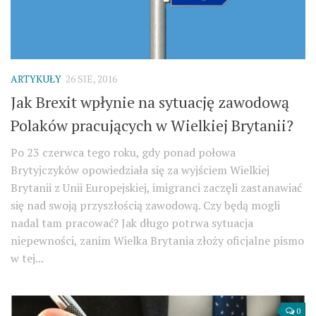
ARTYKUŁY
26 SIE, 2016
Jak Brexit wpłynie na sytuację zawodową
Polaków pracujących w Wielkiej Brytanii?
Po 23 czerwca tego roku, gdy ponad połowa
Brytyjczyków opowiedziała się za wyjściem Wielkiej
Brytanii z Unii Europejskiej, imigranci zaczęli zastanawiać
się nad swoją przyszłością zawodową. Czy będą mogli
nadal tam pracować? Jak długo potrwa sytuacja
niepewności, zanim Wielka Brytania złoży oficjalne pismo
w tej...
0