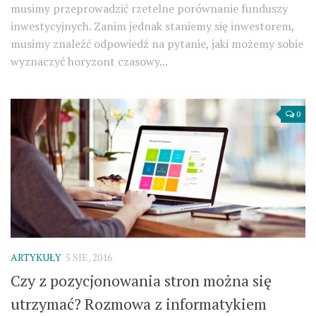
musimy przeprowadzić rzetelne porównanie funduszy
inwestycyjnych. Zanim jednak staniemy się inwestorem,
musimy znaleźć odpowiedź na pytanie, jaki możemy sobie
wyznaczyć horyzont czasowy...
0
ARTYKUŁY
5 SIE, 2016
Czy z pozycjonowania stron można się
utrzymać? Rozmowa z informatykiem