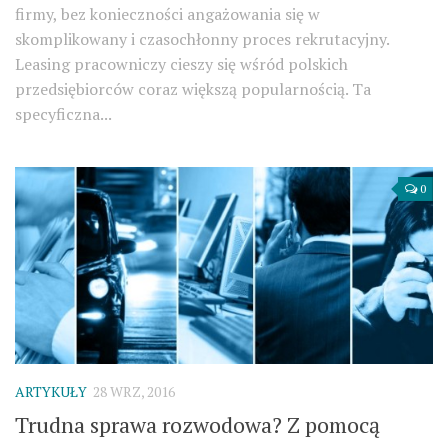
firmy, bez konieczności angażowania się w
skomplikowany i czasochłonny proces rekrutacyjny.
Leasing pracowniczy cieszy się wśród polskich
przedsiębiorców coraz większą popularnością. Ta
specyficzna...
0
ARTYKUŁY
28 WRZ, 2016
Trudna sprawa rozwodowa? Z pomocą