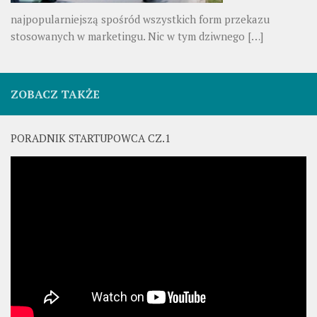
najpopularniejszą spośród wszystkich form przekazu
stosowanych w marketingu. Nic w tym dziwnego
[…]
ZOBACZ TAKŻE
PORADNIK STARTUPOWCA CZ.1