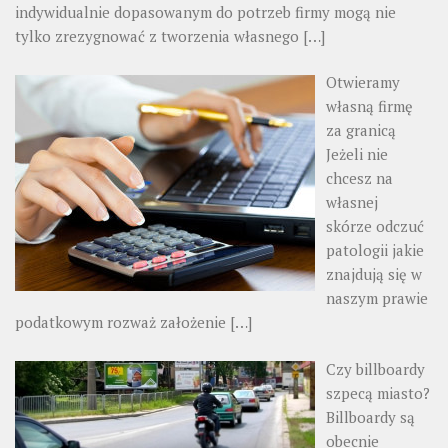
indywidualnie dopasowanym do potrzeb firmy mogą nie
tylko zrezygnować z tworzenia własnego
[…]
Otwieramy
własną firmę
za granicą
Jeżeli nie
chcesz na
własnej
skórze odczuć
patologii jakie
znajdują się w
naszym prawie
podatkowym rozważ założenie
[…]
Czy billboardy
szpecą miasto?
Billboardy są
obecnie