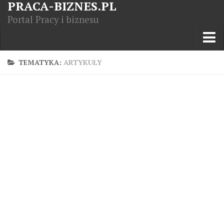
PRACA-BIZNES.PL
Portal Pracy i biznesu
Praca w kraju
TEMATYKA:
ARTYKUŁY
Moja Firma
Artykuły
Opisy zawodów
Polska Gospodarka
Giełda światowa
Praca zagranicą
Kursy zawodowe
Kodeks