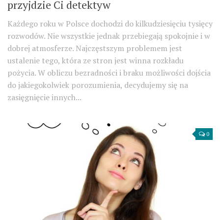
przyjdzie Ci detektyw
Każdego roku w Polsce dochodzi do kilkudziesięciu tysięcy
rozwodów. Nie wszystkie jednak przebiegają spokojnie i w
dobrej atmosferze. Najczęstszym problemem jest
ustalenie tego, która ze stron jest winna rozkładu
pożycia. W obliczu bezradności i braku możliwości dojścia
do jakiegokolwiek porozumienia, decydujemy się na
zasięgnięcie innych...
0