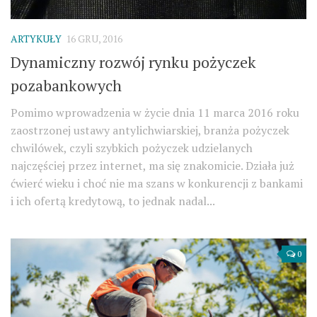
ARTYKUŁY
16 GRU, 2016
Dynamiczny rozwój rynku pożyczek
pozabankowych
Pomimo wprowadzenia w życie dnia 11 marca 2016 roku
zaostrzonej ustawy antylichwiarskiej, branża pożyczek
chwilówek, czyli szybkich pożyczek udzielanych
najczęściej przez internet, ma się znakomicie. Działa już
ćwierć wieku i choć nie ma szans w konkurencji z bankami
i ich ofertą kredytową, to jednak nadal...
0