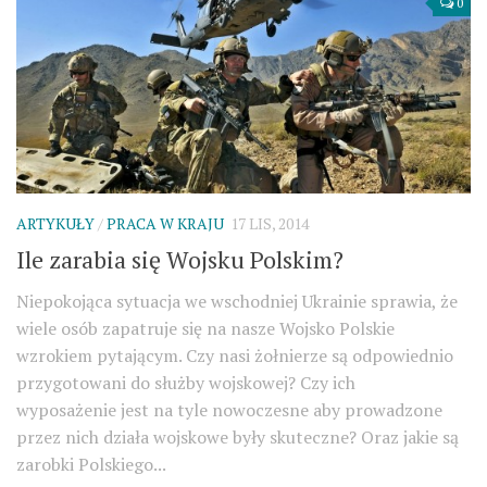
0
ARTYKUŁY
/
PRACA W KRAJU
17 LIS, 2014
Ile zarabia się Wojsku Polskim?
Niepokojąca sytuacja we wschodniej Ukrainie sprawia, że
wiele osób zapatruje się na nasze Wojsko Polskie
wzrokiem pytającym. Czy nasi żołnierze są odpowiednio
przygotowani do służby wojskowej? Czy ich
wyposażenie jest na tyle nowoczesne aby prowadzone
przez nich działa wojskowe były skuteczne? Oraz jakie są
zarobki Polskiego...