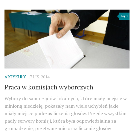
0
ARTYKUŁY
17 LIS, 2014
Praca w komisjach wyborczych
Wybory do samorządów lokalnych, które miały miejsce w
minioną niedzielę, pokazały nam wiele uchybień jakie
miały miejsce podczas liczenia głosów. Przede wszystkim
padły serwery komisji, która była odpowiedzialna za
gromadzenie, przetwarzanie oraz liczenie głosów