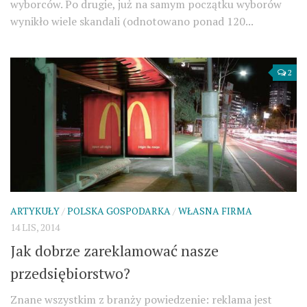
wyborców. Po drugie, już na samym początku wyborów
wynikło wiele skandali (odnotowano ponad 120...
2
ARTYKUŁY
/
POLSKA GOSPODARKA
/
WŁASNA FIRMA
14 LIS, 2014
Jak dobrze zareklamować nasze
przedsiębiorstwo?
Znane wszystkim z branży powiedzenie: reklama jest