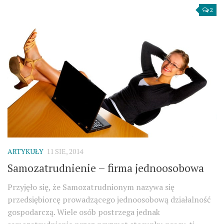
2
ARTYKUŁY
11 SIE, 2014
Samozatrudnienie – firma jednoosobowa
Przyjęło się, że Samozatrudnionym nazywa się
przedsiębiorcę prowadzącego jednoosobową działalność
gospodarczą. Wiele osób postrzega jednak