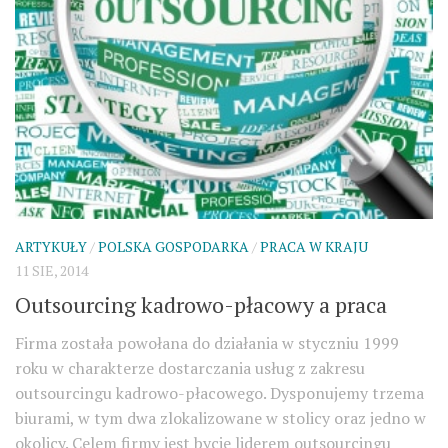
ARTYKUŁY
/
POLSKA GOSPODARKA
/
PRACA W KRAJU
11 SIE, 2014
Outsourcing kadrowo-płacowy a praca
Firma została powołana do działania w styczniu 1999
roku w charakterze dostarczania usług z zakresu
outsourcingu kadrowo-płacowego. Dysponujemy trzema
biurami, w tym dwa zlokalizowane w stolicy oraz jedno w
okolicy. Celem firmy jest bycie liderem outsourcingu