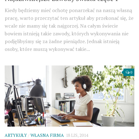
Kiedy będziemy mieć ochotę ponarzekać na naszą własną
pracę, warto przeczytać ten artykuł aby przekonać się, że
wcale nie mamy się tak najgorzej. Na całym świecie
bowiem istnieją takie zawody, których wykonywania nie
podjęlibyśmy się za żadne pieniądze. Jednak istnieją
osoby, które muszą wykonywać takie...
0
ARTYKUŁY
/
WŁASNA FIRMA
18 LIS, 2014