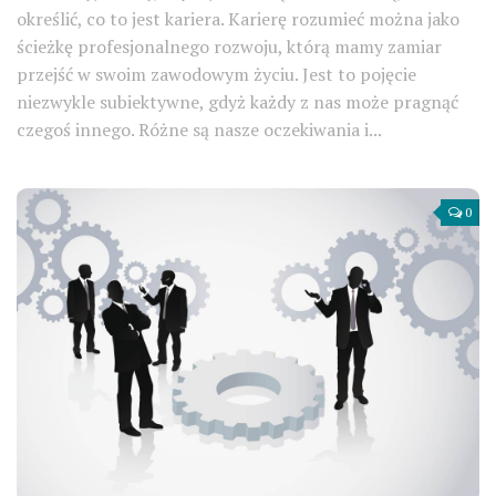
określić, co to jest kariera. Karierę rozumieć można jako
ścieżkę profesjonalnego rozwoju, którą mamy zamiar
przejść w swoim zawodowym życiu. Jest to pojęcie
niezwykle subiektywne, gdyż każdy z nas może pragnąć
czegoś innego. Różne są nasze oczekiwania i...
0