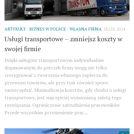
ARTYKUŁY
/
BIZNES W POLSCE
/
WŁASNA FIRMA
18 LIS, 2014
Usługi transportowe – zmniejsz koszty w
swojej firmie
Dzięki usługom transportowym indywidualnie
dopasowanym do potrzeb firmy mogą nie tylko
zrezygnować z tworzenia własnego zaplecza do
przewozu towarów, ale przy tym również sporo
zaoszczędzić. Minimalizacja kosztów, gdy chodzi o usługi
transportowe, jest najczęściej wymienianą zaletą tego
rozwiązania. Ograniczenie zatrudnienia pracowników
Przede wszystkim przeniesienie prac...