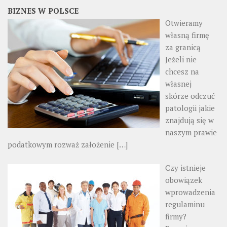
BIZNES W POLSCE
Otwieramy
własną firmę
za granicą
Jeżeli nie
chcesz na
własnej
skórze odczuć
patologii jakie
znajdują się w
naszym prawie
podatkowym rozważ założenie
[…]
Czy istnieje
obowiązek
wprowadzenia
regulaminu
firmy?