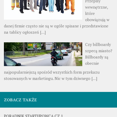
Przepisy
wewnętrzne,
które
obowiązują w
danej firmie często nie są w ogóle spisane i przedstawione
na tablicy ogłoszeń
[…]
Czy billboardy
szpecą miasto?
Billboardy są
obecnie
najpopularniejszą spośród wszystkich form przekazu
stosowanych w marketingu. Nic w tym dziwnego
[…]
ZOBACZ TAKŻE
PORADNIK STARTUPOWCA CZ.1