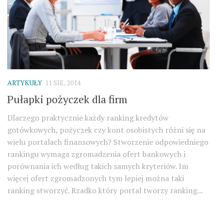
ARTYKUŁY
11 SIE, 2014
Pułapki pożyczek dla firm
Dlaczego praktycznie każdy ranking kredytów
gotówkowych, pożyczek czy kont osobistych różni się na
wielu portalach finansowych? Stworzenie odpowiedniego
rankingu wymaga zgromadzenia ofert bankowych i
porównania ich według takich samych kryteriów. Im
więcej ofert zgromadzonych tym lepiej można taki
ranking stworzyć. Rzadko który portal tworzy ranking...