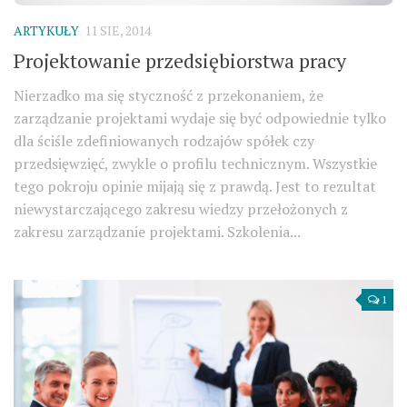
ARTYKUŁY
11 SIE, 2014
Projektowanie przedsiębiorstwa pracy
Nierzadko ma się styczność z przekonaniem, że
zarządzanie projektami wydaje się być odpowiednie tylko
dla ściśle zdefiniowanych rodzajów spółek czy
przedsięwzięć, zwykle o profilu technicznym. Wszystkie
tego pokroju opinie mijają się z prawdą. Jest to rezultat
niewystarczającego zakresu wiedzy przełożonych z
zakresu zarządzanie projektami. Szkolenia...
1