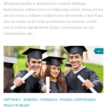
dźwignią handlu w dzisiejszych czasach dzikiego
kapitalizmu nabiera jeszcze większego sensu. Firma, która
nie korzysta z reklamy praktycznie nie istnieje, a jeżeli już
jest na rynku to jej zyski przeważnie są mizerne. Jeżeli
jesteś szefem jakiejkolwiek firmy z pewnością nie raz
zastanawiasz się...
0
ARTYKUŁY
/
KARIERA - EDUKACJA
/
POLSKA GOSPODARKA
/
PRACA W KRAJU