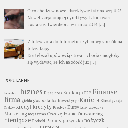
O co chodzi w nowej dyrektywie tytoniowej UE?
Nowelizacja unijnej dyrektywy tytoniowej
została zatwierdzona w marcu 2014
[…]
Z telewizora do Internetu, czyli nowy sposób na
telezakupy
Era telezakupów wciąż trwa. I chociaż mogłoby
się wydawać, że ich młodość już
[…]
POPULARNE
biznes
Finanse
Edukacja
E-papieros
ERP
bezrobocie
firma
Kariera
gospodarka
Inwestycje
giełda
Klimatyzacja
kredyty
kredyt
Kursy
Kredyty
Kraków
kursy zawodowe
Marketing
Oszczędzanie
Outsourcing
moja firma
pieniądze
pożyczki
Porady
pożyczka
Podatki
praca