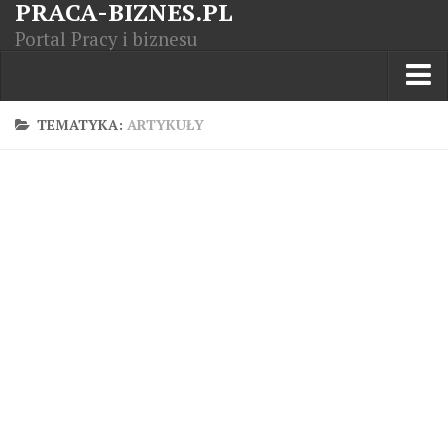
PRACA-BIZNES.PL
Portal Pracy i biznesu
Praca w kraju
TEMATYKA:
ARTYKUŁY
Moja Firma
Artykuły
Opisy zawodów
Polska Gospodarka
Giełda światowa
Praca zagranicą
Kursy zawodowe
Kodeks