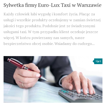
Sylwetka firmy Euro-Lux Taxi w Warszawie
Każdy człowiek lubi wygodę i komfort życia. Płacąc za
usługi i wszelkie produkty oczekujemy w zamian świetnej
jakości tego produktu. Podobnie jest ze świadczonymi
usługami taxi. W tym przypadku klient oczekuje jeszcze
więcej. W końcu powierzamy nas samych, nasze
bezpieczeństwo obcej osobie. Wsiadamy do cudzego...
0