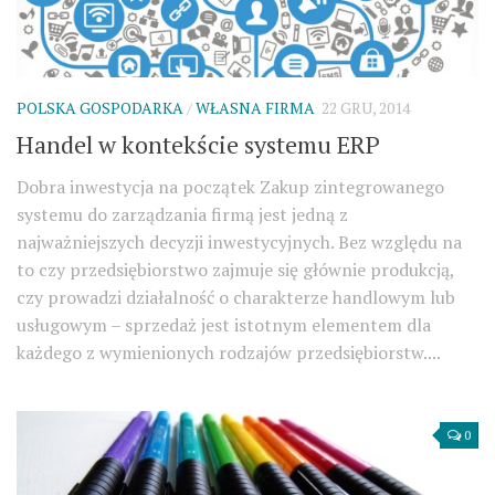
POLSKA GOSPODARKA
/
WŁASNA FIRMA
22 GRU, 2014
Handel w kontekście systemu ERP
Dobra inwestycja na początek Zakup zintegrowanego
systemu do zarządzania firmą jest jedną z
najważniejszych decyzji inwestycyjnych. Bez względu na
to czy przedsiębiorstwo zajmuje się głównie produkcją,
czy prowadzi działalność o charakterze handlowym lub
usługowym – sprzedaż jest istotnym elementem dla
każdego z wymienionych rodzajów przedsiębiorstw....
0