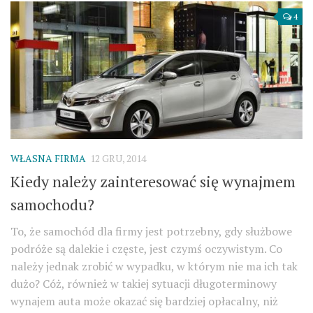
4
WŁASNA FIRMA
12 GRU, 2014
Kiedy należy zainteresować się wynajmem
samochodu?
To, że samochód dla firmy jest potrzebny, gdy służbowe
podróże są dalekie i częste, jest czymś oczywistym. Co
należy jednak zrobić w wypadku, w którym nie ma ich tak
dużo? Cóż, również w takiej sytuacji długoterminowy
wynajem auta może okazać się bardziej opłacalny, niż