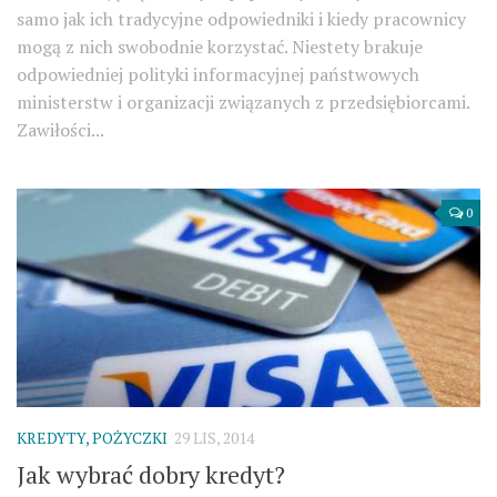
samo jak ich tradycyjne odpowiedniki i kiedy pracownicy
mogą z nich swobodnie korzystać. Niestety brakuje
odpowiedniej polityki informacyjnej państwowych
ministerstw i organizacji związanych z przedsiębiorcami.
Zawiłości...
0
KREDYTY, POŻYCZKI
29 LIS, 2014
Jak wybrać dobry kredyt?