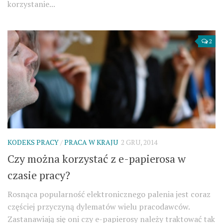
korzystanie...
2
KODEKS PRACY
/
PRACA W KRAJU
2 GRU, 2014
Czy można korzystać z e-papierosa w
czasie pracy?
Rosnąca popularność elektronicznego palenia jest coraz
częściej przyczyną dylematów wielu pracodawców.
Zastanawiają się oni czy e-papierosy należy traktować tak