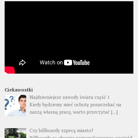
Ciekawostki
Najdziwniejsze zawody świata część 1
Kiedy będziemy mieć ochotę ponarzekać na
naszą własną pracę, warto przeczytać
[…]
Czy billboardy szpecą miasto?
Billboardy są obecnie najpopularniejszą spośród