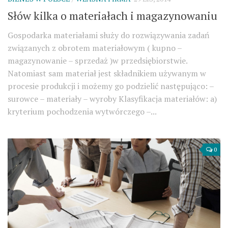
Słów kilka o materiałach i magazynowaniu
Gospodarka materiałami służy do rozwiązywania zadań
związanych z obrotem materiałowym ( kupno –
magazynowanie – sprzedaż )w przedsiębiorstwie.
Natomiast sam materiał jest składnikiem używanym w
procesie produkcji i możemy go podzielić następująco: –
surowce – materiały – wyroby Klasyfikacja materiałów: a)
kryterium pochodzenia wytwórczego –...
0