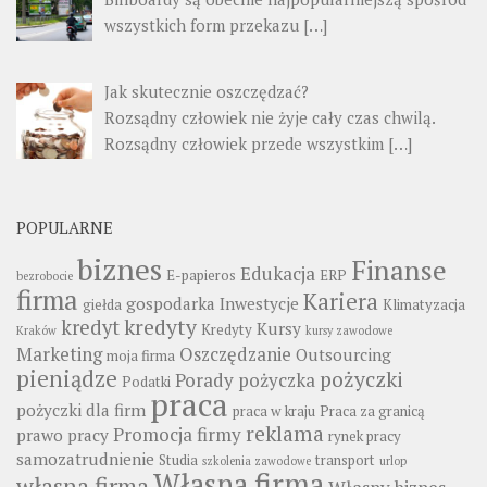
wszystkich form przekazu
[…]
Jak skutecznie oszczędzać?
Rozsądny człowiek nie żyje cały czas chwilą.
Rozsądny człowiek przede wszystkim
[…]
POPULARNE
biznes
Finanse
Edukacja
E-papieros
ERP
bezrobocie
firma
Kariera
gospodarka
Inwestycje
giełda
Klimatyzacja
kredyty
kredyt
Kursy
Kredyty
Kraków
kursy zawodowe
Marketing
Oszczędzanie
Outsourcing
moja firma
pieniądze
pożyczki
Porady
pożyczka
Podatki
praca
pożyczki dla firm
praca w kraju
Praca za granicą
reklama
Promocja firmy
prawo pracy
rynek pracy
samozatrudnienie
Studia
transport
szkolenia zawodowe
urlop
Własna firma
własna firma