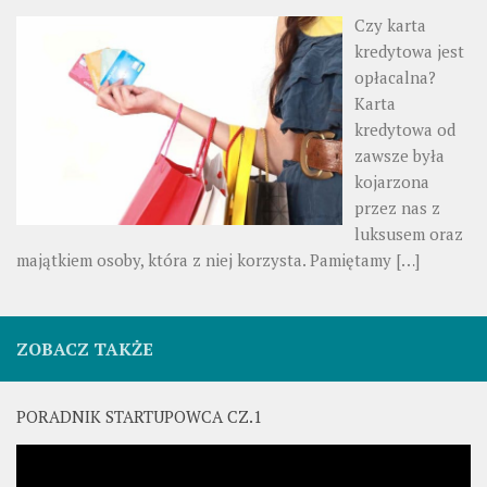
Czy karta
kredytowa jest
opłacalna?
Karta
kredytowa od
zawsze była
kojarzona
przez nas z
luksusem oraz
majątkiem osoby, która z niej korzysta. Pamiętamy
[…]
ZOBACZ TAKŻE
PORADNIK STARTUPOWCA CZ.1