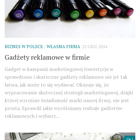
BIZNES W POLSCE
/
WŁASNA FIRMA
22 GRU, 2014
Gadżety reklamowe w firmie
Gadget w kampanii marketingowej Inwestycja w
sprawdzone i skuteczne gadżety reklamowe nie jet tak
łatwa, jak może to się wydawać. Okazuje się, że
wypracowanie skutecznej strategii marketingowej, dzięki
której wzrośnie świadomość marki naszej firmy, nie jest
prosta. Sprawdź jakie wyróżniamy rodzaje gadżetów
reklamowych i wybierz...
1