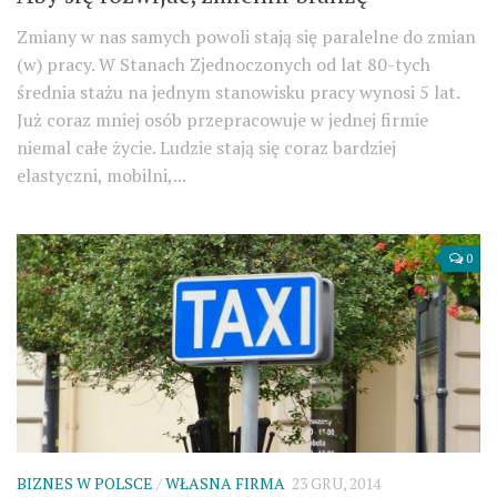
Zmiany w nas samych powoli stają się paralelne do zmian
(w) pracy. W Stanach Zjednoczonych od lat 80-tych
średnia stażu na jednym stanowisku pracy wynosi 5 lat.
Już coraz mniej osób przepracowuje w jednej firmie
niemal całe życie. Ludzie stają się coraz bardziej
elastyczni, mobilni,...
0
BIZNES W POLSCE
/
WŁASNA FIRMA
23 GRU, 2014