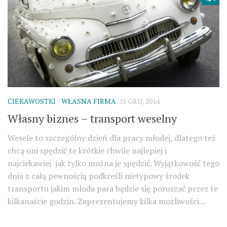
CIEKAWOSTKI
/
WŁASNA FIRMA
15 GRU, 2014
Własny biznes – transport weselny
Wesele to szczególny dzień dla pracy młodej, dlatego też
chcą oni spędzić te krótkie chwile najlepiej i
najciekawiej jak tylko można je spędzić. Wyjątkowość tego
dnia z całą pewnością podkreśli nietypowy środek
transportu jakim młoda para będzie się poruszać przez te
kilkanaście godzin. Zaprezentujemy kilka możliwości...