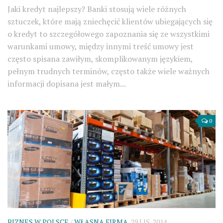
Jaki kredyt najlepszy? Banki stosują wiele różnych
sztuczek, które mają zniechęcić klientów ubiegających się
o kredyt to szczegółowego zapoznania się ze wszystkimi
warunkami umowy, między innymi treść umowy jest
często spisana zawiłym, skomplikowanym językiem,
pełnym trudnych terminów, często także wiele ważnych
informacji dopisana jest małym...
0
BIZNES W POLSCE
/
WŁASNA FIRMA
29 LIS, 2014