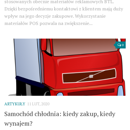
stosowanych obecnie materiałów reklamowych BTL.
Dzięki bezpośredniemu kontaktowi z klientem mają duży
wpływ na jego decyzje zakupowe. Wykorzystanie
materiałów POS pozwala na zwiększenie...
0
ARTYKUŁY
11 LUT, 2020
Samochód chłodnia: kiedy zakup, kiedy
wynajem?