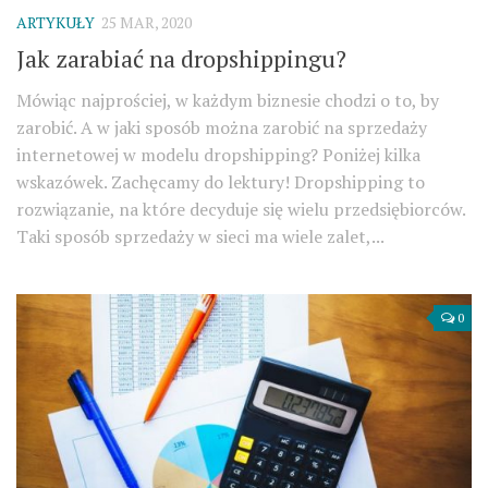
ARTYKUŁY
25 MAR, 2020
Jak zarabiać na dropshippingu?
Mówiąc najprościej, w każdym biznesie chodzi o to, by
zarobić. A w jaki sposób można zarobić na sprzedaży
internetowej w modelu dropshipping? Poniżej kilka
wskazówek. Zachęcamy do lektury! Dropshipping to
rozwiązanie, na które decyduje się wielu przedsiębiorców.
Taki sposób sprzedaży w sieci ma wiele zalet,...
0