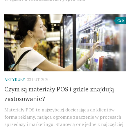
0
ARTYKUŁY
22 LUT, 2020
Czym są materiały POS i gdzie znajdują
zastosowanie?
Materiały POS to najszybciej docierająca do klientów
forma reklamy, mająca ogromne znaczenie w procesach
sprzedaży i marketingu. Stanowią one jedne z najczęściej