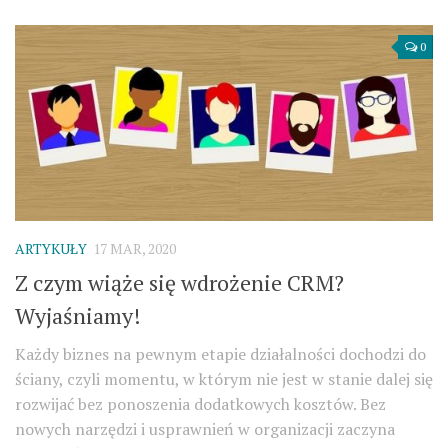
0
ARTYKUŁY
17 MAR, 2020
Z czym wiąże się wdrożenie CRM?
Wyjaśniamy!
Każdy biznes na pewnym etapie działalności dochodzi do
ściany, czyli momentu, w którym nie jest w stanie dalej się
rozwijać bez ponoszenia dodatkowych kosztów. Bez
nowych narzędzi i usprawnień w organizacji zaczyna