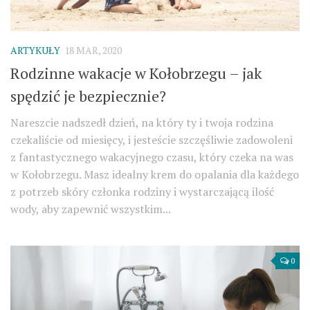
ARTYKUŁY
18 MAR, 2020
Rodzinne wakacje w Kołobrzegu – jak
spędzić je bezpiecznie?
Nareszcie nadszedł dzień, na który ty i twoja rodzina
czekaliście od miesięcy, i jesteście szczęśliwie zadowoleni
z fantastycznego wakacyjnego czasu, który czeka na was
w Kołobrzegu. Masz idealny krem do opalania dla każdego
z potrzeb skóry członka rodziny i wystarczającą ilość
wody, aby zapewnić wszystkim...
0