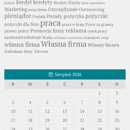
kredyty
kredyt
Kursy
Kredyty
Kraków
kursy zawodowe
Marketing
Oszczędzanie
Outsourcing
moja firma
pieniądze
pożyczki
Porady
pożyczka
Podatki
praca
pożyczki dla firm
praca w kraju
Praca za granicą
reklama
Promocja firmy
prawo pracy
rynek pracy
samozatrudnienie
Studia
transport
szkolenia zawodowe
urlop
Własna firma
własna firma
Własny biznes
Zakładanie firmy
Zdrowie
Sierpień 2026
P
W
Ś
C
P
S
N
1
2
3
4
5
6
7
8
9
10
11
12
13
14
15
16
17
18
19
20
21
22
23
24
25
26
27
28
29
30