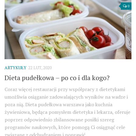
0
ARTYKUŁY
22 LUT, 2020
Dieta pudełkowa – po co i dla kogo?
Coraz więcej restauracji przy współpracy z dietetykami
umożliwia osiąganie zadowalających wyników na wadze i
poza nią. Dieta pudełkowa warszawa jako kuchnia
żywieniowa, będąca pomysłem dietetyka i lekarza, oferuje
poprzez odpowiednio zbilansowane posiłki szereg
programów naukowych, które pomogą Ci osiągnąć cele
związane z odchudzaniem i poprawić...