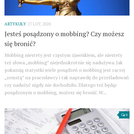
ARTYKUŁY
27 LUT, 2020
Jesteś posądzony o mobbing? Czy możesz
się bronić?
Mobbing niestety jest częstym zjawiskiem, ale niestety
też słowa „mobbing” niejednokrotnie się nadużywa. Jak
pokazują statystki wiele posądzeń o mobbing jest raczej
„zemstą” na pracodawcy i tak naprawdę do prześladowań
czy nadużyć nigdy nie dochodziło. Dlatego też będąc
posądzonym o mobbing, możesz się bronić. W...
0