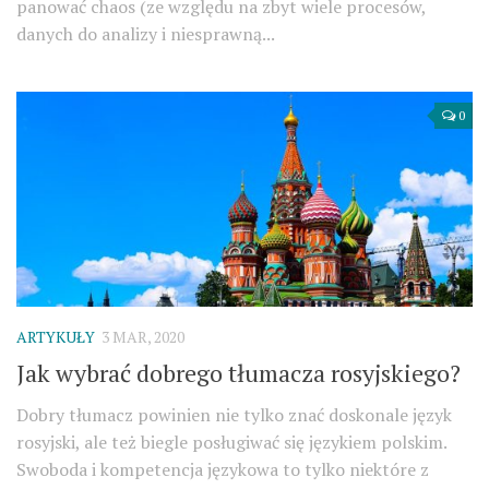
panować chaos (ze względu na zbyt wiele procesów,
danych do analizy i niesprawną...
0
ARTYKUŁY
3 MAR, 2020
Jak wybrać dobrego tłumacza rosyjskiego?
Dobry tłumacz powinien nie tylko znać doskonale język
rosyjski, ale też biegle posługiwać się językiem polskim.
Swoboda i kompetencja językowa to tylko niektóre z