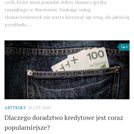
cech, które musi posiadać dobry tłumacz języka
rosyjskiego w Warszawie. Szukając usług
tłumaczeniowych nie warto kierować się ceną, ale jakością
przekładu....
0
ARTYKUŁY
28 LUT, 2020
Dlaczego doradztwo kredytowe jest coraz
popularniejsze?