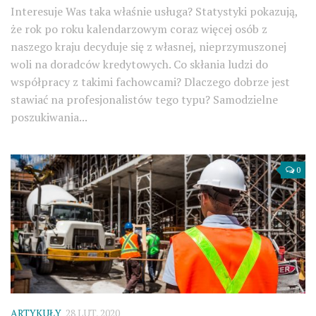
Interesuje Was taka właśnie usługa? Statystyki pokazują,
że rok po roku kalendarzowym coraz więcej osób z
naszego kraju decyduje się z własnej, nieprzymuszonej
woli na doradców kredytowych. Co skłania ludzi do
współpracy z takimi fachowcami? Dlaczego dobrze jest
stawiać na profesjonalistów tego typu? Samodzielne
poszukiwania...
0
ARTYKUŁY
28 LUT, 2020