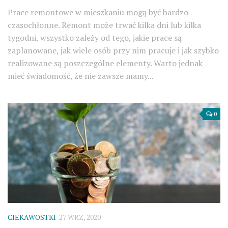
Prace remontowe w mieszkaniu mogą być bardzo
czasochłonne. Remont może trwać kilka dni lub kilka
tygodni, wszystko zależy od tego, jakie prace są
zaplanowane, jak wiele osób przy nim pracuje i jak szybko
realizowane są poszczególne elementy. Warto jednak
mieć świadomość, że nie zawsze mamy...
0
CIEKAWOSTKI
27 WRZ, 2020