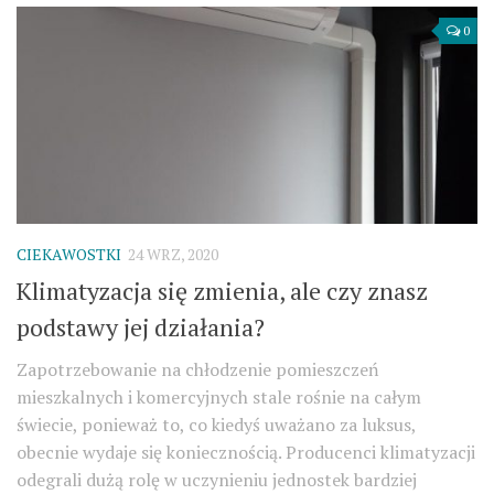
0
CIEKAWOSTKI
24 WRZ, 2020
Klimatyzacja się zmienia, ale czy znasz
podstawy jej działania?
Zapotrzebowanie na chłodzenie pomieszczeń
mieszkalnych i komercyjnych stale rośnie na całym
świecie, ponieważ to, co kiedyś uważano za luksus,
obecnie wydaje się koniecznością. Producenci klimatyzacji
odegrali dużą rolę w uczynieniu jednostek bardziej