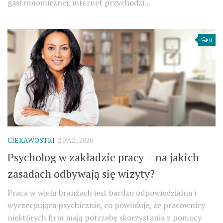
gastronomicznej, internet przychodzi...
0
CIEKAWOSTKI
2 PAŹ, 2020
Psycholog w zakładzie pracy – na jakich
zasadach odbywają się wizyty?
Praca w wielu branżach jest bardzo odpowiedzialna i
wyczerpująca psychicznie, co powoduje, że pracownicy
niektórych firm mają potrzebę skorzystania z pomocy