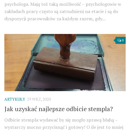
psychologa. Mają też taką możliwość – psychologowie w
zakładach pracy często są zatrudnieni na etacie i są do
dyspozycji pracowników za każdym razem, gdy...
0
ARTYKUŁY
29 WRZ, 2020
Jak uzyskać najlepsze odbicie stempla?
Odbicie stempla wydawać by się mogło sprawą błahą –
wystarczy mocno przycisnąć i gotowy! O ile jest to mniej