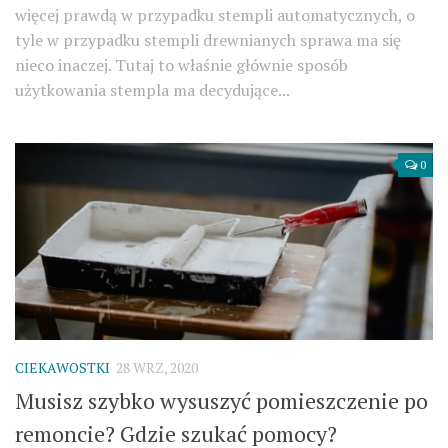
więcej prawdą w przypadku stempli automatycznych, o
tyle w przypadku stempli drewnianych sprawa ma się
nieco inaczej. Tutaj to właśnie głównie sposób
użytkowania stempla ma decydujące...
0
CIEKAWOSTKI
28 WRZ, 2020
Musisz szybko wysuszyć pomieszczenie po
remoncie? Gdzie szukać pomocy?