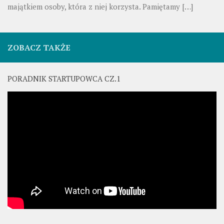
majątkiem osoby, która z niej korzysta. Pamiętamy
[…]
ZOBACZ TAKŻE
PORADNIK STARTUPOWCA CZ.1