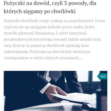
Pożyczki na dowód, czyli 3 powody, dla
których sięgamy po chwilówki
Pożyczki chwilówki wciąż zyskują na popularności. Coraz
częściej nie są zaciągane jedynie przez osoby, które
straciły płynność finansową. Z ofert instytucji
pozabankowych korzystają również ludzie młodzi oraz
tacy, którzy za pomocą chwilówek spłacają inne
zobowiązania. Pożyczka na dowód jest świetnym
rozwiązaniem w wielu różnych sytuacjach,...
0