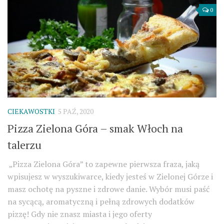
0
CIEKAWOSTKI
5 PAŹ, 2020
Pizza Zielona Góra – smak Włoch na
talerzu
„Pizza Zielona Góra” to zapewne pierwsza fraza, jaką
wpisujesz w wyszukiwarce, kiedy jesteś w Zielonej Górze i
masz ochotę na pyszne i zdrowe danie. Wybór musi paść
na sycącą, aromatyczną i pełną zdrowych dodatków
pizzę! Gdy nie znasz miasta i jego oferty