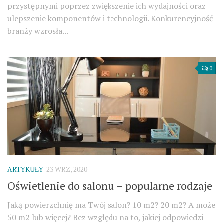
przystępnymi poprzez zwiększenie ich wydajności oraz
ulepszenie komponentów i technologii. Konkurencyjność
branży wzrosła...
0
ARTYKUŁY
23 WRZ, 2020
Oświetlenie do salonu – popularne rodzaje
Jaką powierzchnię ma Twój salon? 10 m2? 20 m2? A może
50 m2 lub więcej? Bez względu na to, jakiej odpowiedzi