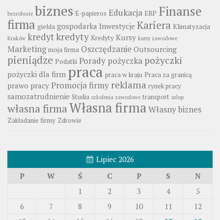
biznes
Finanse
Edukacja
E-papieros
ERP
bezrobocie
firma
Kariera
gospodarka
Inwestycje
giełda
Klimatyzacja
kredyty
kredyt
Kursy
Kredyty
Kraków
kursy zawodowe
Marketing
Oszczędzanie
Outsourcing
moja firma
pieniądze
pożyczki
Porady
pożyczka
Podatki
praca
pożyczki dla firm
praca w kraju
Praca za granicą
reklama
Promocja firmy
prawo pracy
rynek pracy
samozatrudnienie
Studia
transport
szkolenia zawodowe
urlop
Własna firma
własna firma
Własny biznes
Zakładanie firmy
Zdrowie
Lipiec 2026
P
W
Ś
C
P
S
N
1
2
3
4
5
6
7
8
9
10
11
12