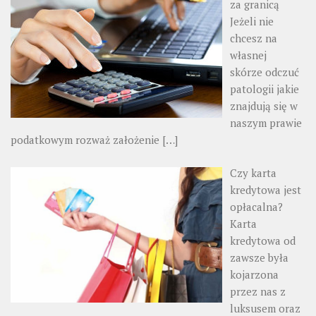
za granicą
Jeżeli nie
chcesz na
własnej
skórze odczuć
patologii jakie
znajdują się w
naszym prawie
podatkowym rozważ założenie
[…]
Czy karta
kredytowa jest
opłacalna?
Karta
kredytowa od
zawsze była
kojarzona
przez nas z
luksusem oraz