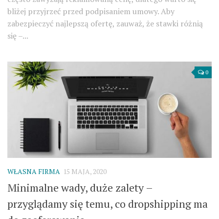
bliżej przyjrzeć przed podpisaniem umowy. Aby
zabezpieczyć najlepszą ofertę, zauważ, że stawki różnią
się –...
0
WŁASNA FIRMA
15 MAJA, 2020
Minimalne wady, duże zalety –
przyglądamy się temu, co dropshipping ma