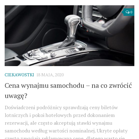
0
CIEKAWOSTKI
18 MAJA, 2020
Cena wynajmu samochodu – na co zwrócić
uwagę?
Doświadczeni podróżnicy sprawdzają ceny biletów
lotniczych i pokoi hotelowych przed dokonaniem
rezerwacji, ale często akceptują stawki wynajmu
samochodu według wartości nominalnej. Ukryte opłaty
często zawyżają reklamowaną cenę, dlatego warto się