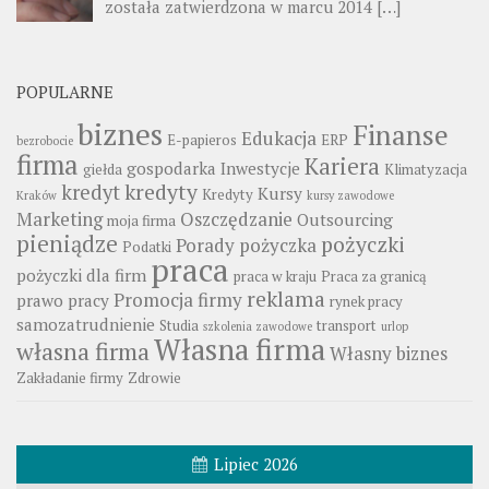
została zatwierdzona w marcu 2014
[…]
POPULARNE
biznes
Finanse
Edukacja
E-papieros
ERP
bezrobocie
firma
Kariera
gospodarka
Inwestycje
giełda
Klimatyzacja
kredyty
kredyt
Kursy
Kredyty
Kraków
kursy zawodowe
Marketing
Oszczędzanie
Outsourcing
moja firma
pieniądze
pożyczki
Porady
pożyczka
Podatki
praca
pożyczki dla firm
praca w kraju
Praca za granicą
reklama
Promocja firmy
prawo pracy
rynek pracy
samozatrudnienie
Studia
transport
szkolenia zawodowe
urlop
Własna firma
własna firma
Własny biznes
Zakładanie firmy
Zdrowie
Lipiec 2026