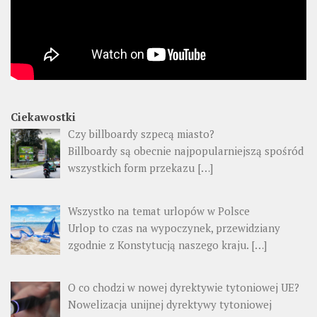
Ciekawostki
Czy billboardy szpecą miasto?
Billboardy są obecnie najpopularniejszą spośród
wszystkich form przekazu
[…]
Wszystko na temat urlopów w Polsce
Urlop to czas na wypoczynek, przewidziany
zgodnie z Konstytucją naszego kraju.
[…]
O co chodzi w nowej dyrektywie tytoniowej UE?
Nowelizacja unijnej dyrektywy tytoniowej