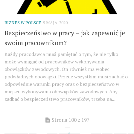
BIZNES W POLSCE
5 MAJA, 2020
Bezpieczeństwo w pracy – jak zapewnić je
swoim pracownikom?
Każdy pracodawca musi pamiętać o tym, że nie tylko
może wymagać od pracowników wykonywania
obowiązków zawodowych. On również ma wobec
podwładnych obowiązki. Przede wszystkim musi zadbać o
odpowiednie warunki pracy oraz o bezpieczeństwo w
miejscu wykonywania obowiązków zawodowych. Aby
zadbać o bezpieczeństwo pracowników, trzeba na...
Strona 100 z 197
«