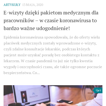
ARTYKUŁY
13 MAJA, 2020
E-wizyty dzięki pakietom medycznym dla
pracowników – w czasie koronawirusa to
bardzo ważne udogodnienie!
Epidemia koronawirusa spowodowała, że do oferty wielu
placówek medycznych zostały wprowadzone e-wizyty,
czyli zdalne konsultacje lekarskie, podczas których
pacjent może uzyskać poradę bez osobistego kontaktu z
lekarzem. W czasie pandemii to już nie tylko kwestia
wygody i oszczędności czasu, ale także ogromne poczucie
bezpieczeństwa. Co...
0