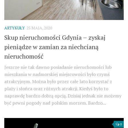
ARTYKUŁY
25 MAJA, 2020
Skup nieruchomości Gdynia – zyskaj
pieniądze w zamian za niechcianą
nieruchomość
Jeszcze nie tak dawno posiadanie nieruchomości lub
mieszkania w nadmorskiej miejscowości było czymś
atrakcyjnym. Można było przez całe lato korzystać z
plaży i słońca oraz różnych atrakcji. Kiedyś było to
naprawdę bardzo dobrą opcją. Dzisiaj jednak nie możemy
być pewni pogody nad polskim morzem. Bardzo...
0