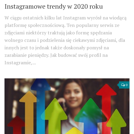
Instagramowe trendy w 2020 roku
W ciągu ostatnich kilku lat Instagram wyrósł na wiodącą
platformę społecznościową. Ten popularny serwis ze
zdjęciami niektórzy traktują jako formę spędzania
wolnego czasu i podzielenia się ciekawymi zdjęciami, dla
innych jest to jednak także doskonały pomysł na
zarabianie pieniędzy. Jak budować swój profil na
Instagramie,...
0