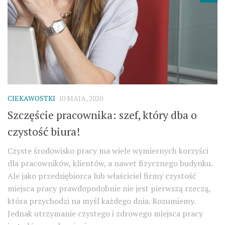
CIEKAWOSTKI
10 MAJA, 2020
Szczęście pracownika: szef, który dba o
czystość biura!
Czyste środowisko pracy ma wiele wymiernych korzyści
dla pracowników, klientów, a nawet fizycznego budynku.
Ale jako przedsiębiorca lub właściciel firmy czystość
miejsca pracy prawdopodobnie nie jest pierwszą rzeczą,
która przychodzi na myśl każdego dnia. Rozumiemy.
Jednak utrzymanie czystego i zdrowego miejsca pracy