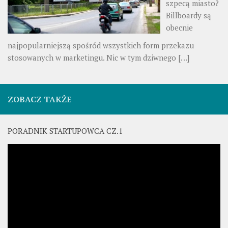
szpecą miasto?
Billboardy są
obecnie
najpopularniejszą spośród wszystkich form przekazu
stosowanych w marketingu. Nic w tym dziwnego
[…]
ZOBACZ TAKŻE
PORADNIK STARTUPOWCA CZ.1