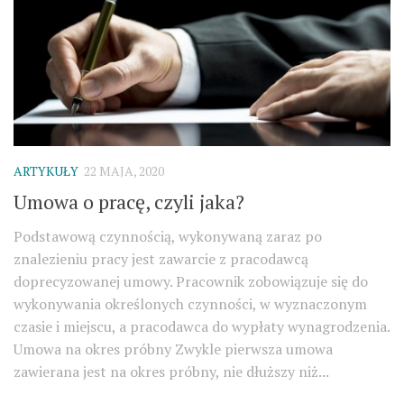
ARTYKUŁY
22 MAJA, 2020
Umowa o pracę, czyli jaka?
Podstawową czynnością, wykonywaną zaraz po
znalezieniu pracy jest zawarcie z pracodawcą
doprecyzowanej umowy. Pracownik zobowiązuje się do
wykonywania określonych czynności, w wyznaczonym
czasie i miejscu, a pracodawca do wypłaty wynagrodzenia.
Umowa na okres próbny Zwykle pierwsza umowa
zawierana jest na okres próbny, nie dłuższy niż...