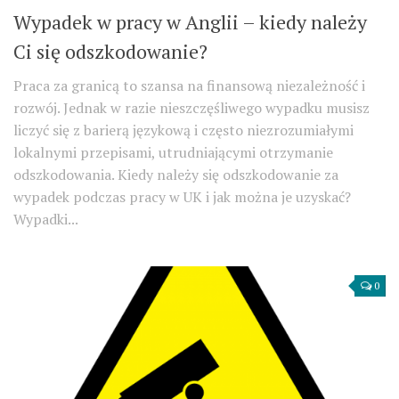
Wypadek w pracy w Anglii – kiedy należy
Ci się odszkodowanie?
Praca za granicą to szansa na finansową niezależność i
rozwój. Jednak w razie nieszczęśliwego wypadku musisz
liczyć się z barierą językową i często niezrozumiałymi
lokalnymi przepisami, utrudniającymi otrzymanie
odszkodowania. Kiedy należy się odszkodowanie za
wypadek podczas pracy w UK i jak można je uzyskać?
Wypadki...
0