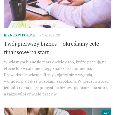
BIZNES W POLSCE
13 MAJA, 2020
Twój pierwszy biznes – określamy cele
finansowe na start
W własnym biznesie marzy wiele osób, które pracują na
etacie lub wcale nie mogą znaleźć zatrudnienia.
Prowadzenie własnej firmy kojarzy się z wygodą,
wolnością, a także wysokimi zarobkami. W rzeczywistości
jednak trzeba mieć pomysł na biznes, pieniądze na start,
a także włożyć wiele pracy w...
0