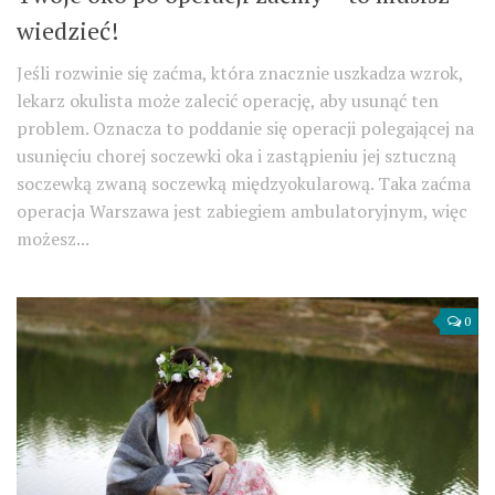
wiedzieć!
Jeśli rozwinie się zaćma, która znacznie uszkadza wzrok,
lekarz okulista może zalecić operację, aby usunąć ten
problem. Oznacza to poddanie się operacji polegającej na
usunięciu chorej soczewki oka i zastąpieniu jej sztuczną
soczewką zwaną soczewką międzyokularową. Taka zaćma
operacja Warszawa jest zabiegiem ambulatoryjnym, więc
możesz...
0