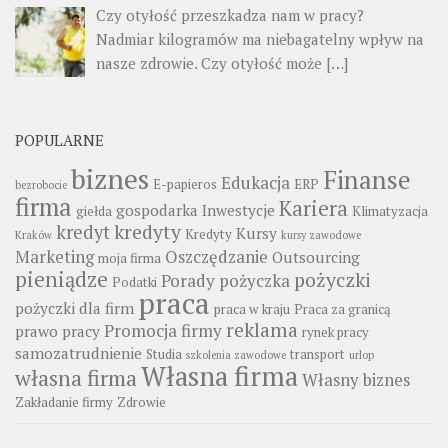
Czy otyłość przeszkadza nam w pracy?
Nadmiar kilogramów ma niebagatelny wpływ na
nasze zdrowie. Czy otyłość może
[…]
POPULARNE
biznes
Finanse
Edukacja
E-papieros
ERP
bezrobocie
firma
Kariera
gospodarka
Inwestycje
giełda
Klimatyzacja
kredyty
kredyt
Kursy
Kredyty
Kraków
kursy zawodowe
Marketing
Oszczędzanie
Outsourcing
moja firma
pieniądze
pożyczki
Porady
pożyczka
Podatki
praca
pożyczki dla firm
praca w kraju
Praca za granicą
reklama
Promocja firmy
prawo pracy
rynek pracy
samozatrudnienie
Studia
transport
szkolenia zawodowe
urlop
Własna firma
własna firma
Własny biznes
Zakładanie firmy
Zdrowie