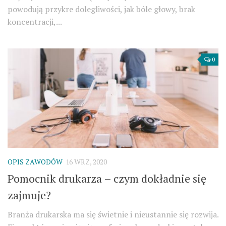
powodują przykre dolegliwości, jak bóle głowy, brak
koncentracji,...
0
OPIS ZAWODÓW
16 WRZ, 2020
Pomocnik drukarza – czym dokładnie się
zajmuje?
Branża drukarska ma się świetnie i nieustannie się rozwija.