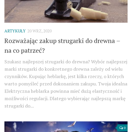
ARTYKUŁY
20 WRZ, 2020
Rozważając zakup strugarki do drewna –
na co patrzeć?
Szukasz najlepszej strugarki do drewna? Wybór najlepszej
marki strugarki do konkretnego drewna zależy od wielu
czynników. Kupując heblarkę, jest kilka rzeczy, o których
warto pomyśleć przed dokonaniem zakupu. Twoja idealna
Elektryczna heblarka powinna mieć dużą elastyczność i
możliwości regulacji. Dlatego wybierając najlepszą markę
strugarki do...
0