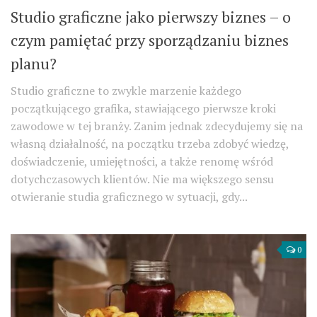
Studio graficzne jako pierwszy biznes – o
czym pamiętać przy sporządzaniu biznes
planu?
Studio graficzne to zwykle marzenie każdego
początkującego grafika, stawiającego pierwsze kroki
zawodowe w tej branży. Zanim jednak zdecydujemy się na
własną działalność, na początku trzeba zdobyć wiedzę,
doświadczenie, umiejętności, a także renomę wśród
dotychczasowych klientów. Nie ma większego sensu
otwieranie studia graficznego w sytuacji, gdy...
0