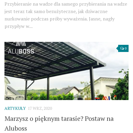
Przybieranie na wadze dla samego przybierania na wadze
jest teraz tak samo bezużyteczne, jak dziwaczne
nurkowanie podczas próby wyważenia. Jasne, nagły
przypływ w...
0
ARTYKUŁY
17 WRZ, 2020
Marzysz o pięknym tarasie? Postaw na
Aluboss