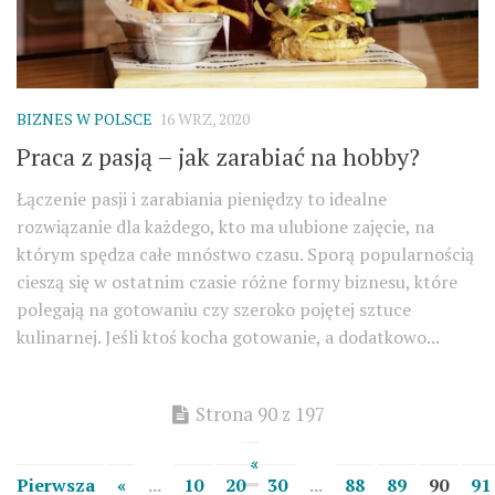
BIZNES W POLSCE
16 WRZ, 2020
Praca z pasją – jak zarabiać na hobby?
Łączenie pasji i zarabiania pieniędzy to idealne
rozwiązanie dla każdego, kto ma ulubione zajęcie, na
którym spędza całe mnóstwo czasu. Sporą popularnością
cieszą się w ostatnim czasie różne formy biznesu, które
polegają na gotowaniu czy szeroko pojętej sztuce
kulinarnej. Jeśli ktoś kocha gotowanie, a dodatkowo...
Strona 90 z 197
«
Pierwsza
«
...
10
20
30
...
88
89
90
91