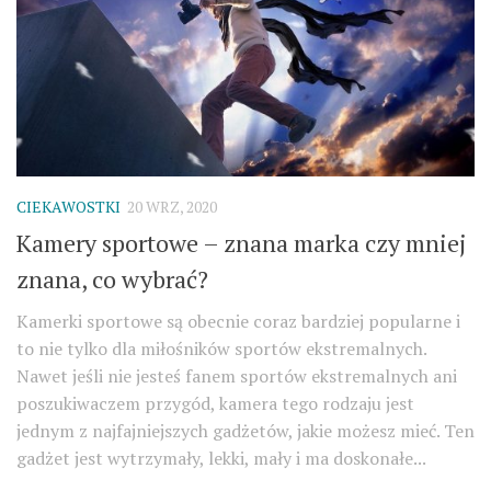
CIEKAWOSTKI
20 WRZ, 2020
Kamery sportowe – znana marka czy mniej
znana, co wybrać?
Kamerki sportowe są obecnie coraz bardziej popularne i
to nie tylko dla miłośników sportów ekstremalnych.
Nawet jeśli nie jesteś fanem sportów ekstremalnych ani
poszukiwaczem przygód, kamera tego rodzaju jest
jednym z najfajniejszych gadżetów, jakie możesz mieć. Ten
gadżet jest wytrzymały, lekki, mały i ma doskonałe...