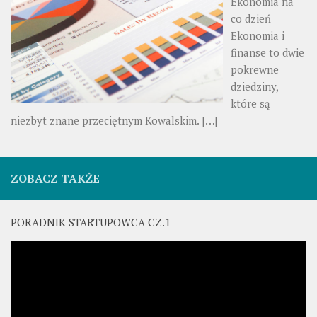
Ekonomia na
co dzień
Ekonomia i
finanse to dwie
pokrewne
dziedziny,
które są
niezbyt znane przeciętnym Kowalskim.
[…]
ZOBACZ TAKŻE
PORADNIK STARTUPOWCA CZ.1