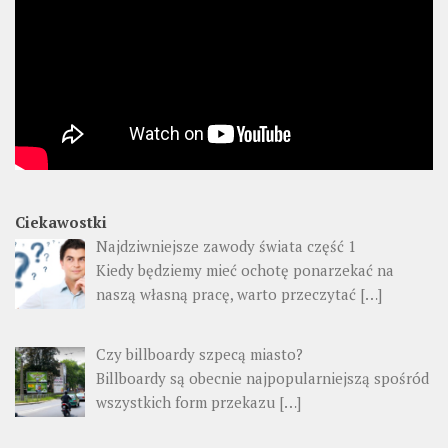
Ciekawostki
Najdziwniejsze zawody świata część 1
Kiedy będziemy mieć ochotę ponarzekać na
naszą własną pracę, warto przeczytać
[…]
Czy billboardy szpecą miasto?
Billboardy są obecnie najpopularniejszą spośród
wszystkich form przekazu
[…]