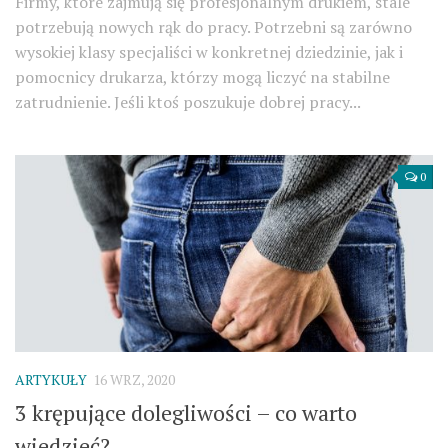
Firmy, które zajmują się profesjonalnym drukiem, stale
potrzebują nowych rąk do pracy. Potrzebni są zarówno
wysokiej klasy specjaliści w konkretnej dziedzinie, jak i
pomocnicy drukarza, którzy mogą liczyć na stabilne
zatrudnienie. Jeśli ktoś poszukuje dobrej pracy...
0
ARTYKUŁY
16 WRZ, 2020
3 krępujące dolegliwości – co warto
wiedzieć?