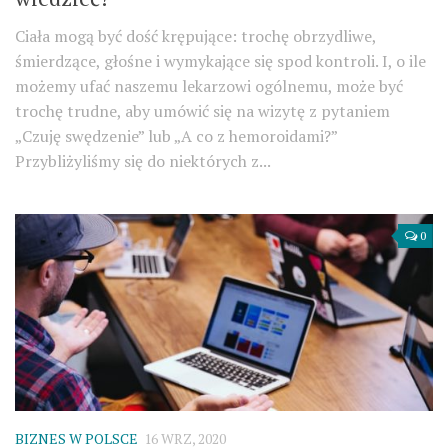
Ciała mogą być dość krępujące: trochę obrzydliwe,
śmierdzące, głośne i wymykające się spod kontroli. I, o ile
możemy ufać naszemu lekarzowi ogólnemu, może być
trochę trudne, aby umówić się na wizytę z pytaniem
„Czuję swędzenie” lub „A co z hemoroidami?”
Przybliżyliśmy się do niektórych z...
0
BIZNES W POLSCE
16 WRZ, 2020