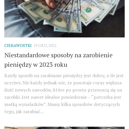
CIEKAWOSTKI
19 GRU, 2022
Niestandardowe sposoby na zarobienie
pieniędzy w 2023 roku
Każdy sposób na zarabianie pieniędzy jest dobry, o ile jest
uczciwy. Nie każdy jednak wie, że powstaje coraz większa
ilość nowych zawodów, które po prostu przenoszą się na
zarobki. Jest nawet idealne powiedzenie – “potrzeba jest
matką wynalazków”. Mamy kilka sposobów dotyczących
tego, jak zarabiać...