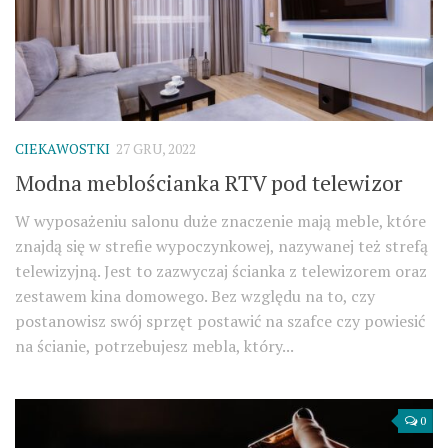
CIEKAWOSTKI
27 GRU, 2022
Modna meblościanka RTV pod telewizor
W wyposażeniu salonu duże znaczenie mają meble, które
znajdą się w strefie wypoczynkowej, nazywanej też strefą
telewizyjną. Jest to zazwyczaj ścianka z telewizorem oraz
zestawem kina domowego. Bez względu na to, czy
postanowisz swój sprzęt postawić na szafce czy powiesić
na ścianie, potrzebujesz mebla, który...
0