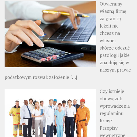
Otwieramy
własną firmę
za granicą
Jeżeli nie
chcesz na
własnej
skórze odczuć
patologii jakie
znajdują się w
naszym prawie
podatkowym rozważ założenie
[…]
Czy istnieje
obowiązek
wprowadzenia
regulaminu
firmy?
Przepisy
wewnętrzne,