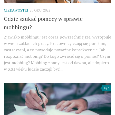
CIEKAWOSTKI
20 GRU, 2022
Gdzie szukać pomocy w sprawie
mobbingu?
Zjawisko mobbingu jest coraz powszechniejsze, występuje
w wielu zakładach pracy. Pracownicy czują się poniżani,
zastraszani, a to powoduje poważne konsekwencje. Jak
rozpoznać mobbing? Do kogo zwrócić się o pomoc? Czym
jest mobbing? Mobbing znany jest od dawna, ale dopiero
w XXI wieku ludzie zaczęli być...
0