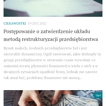
CIEKAWOSTKI
19 GRU, 2022
Postępowanie o zatwierdzenie układu
metodą restrukturyzacji przedsiębiorstwa
Rynek małych, średnich przedsiębiorstw był i jest
niezwykle dynamiczny. Ogół zawirowań, jakie dotknęły tę
grupę przedsiębiorstw w ostatnim czasie wywołuje co
najmniej utratę płynności finansowej u wielu z nich a w
skrajnych sytuacjach upadłość firmy. Jednak nie zawsze
tak musi być, problemy finansowe nie muszą...
0