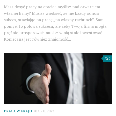
Masz dosyć pracy na etacie i myślisz nad otwarciem
własnej firmy? Musisz wiedzieć, że nie każdy odnosi
sukces, stawiając na pracę „na własny rachunek”. Sam
pomysł to połowa sukcesu, ale żeby Twoja firma mogła
prężnie prosperować, musisz w nią stale inwestować.
Konieczna jest również znajomość...
0
PRACA W KRAJU
20 GRU, 2022