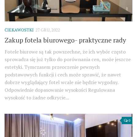
CIEKAWOSTKI
27 GRU, 2022
Zakup fotela biurowego- praktyczne rady
Fotele biurowe są tak powszechne, że ich wybór często
sprowadza się już tylko do porównania cen, może jeszcze
estetyki. Tymczasem przeoczenie pewnych
podstawowych funkcji i cech może sprawić, że nawet
dobrze wyglądający fotel wcale nie będzie wygodny.
Odpowiednie dopasowanie wysokości Regulowana
wysokość to żadne odkrycie...
0