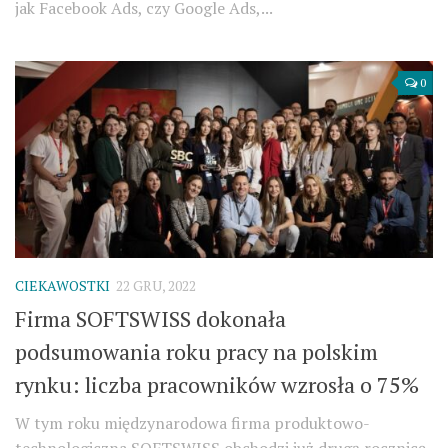
jak Facebook Ads, czy Google Ads,...
0
CIEKAWOSTKI
22 GRU, 2022
Firma SOFTSWISS dokonała
podsumowania roku pracy na polskim
rynku: liczba pracowników wzrosła o 75%
W tym roku międzynarodowa firma produktowo-
technologiczna SOFTSWISS obchodzi już drugą rocznicę