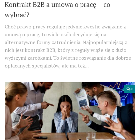
Kontrakt B2B a umowa o pracę – co
wybrać?
Choć prawo pracy reguluje jedynie kwestie związane z
umową o pracę, to wiele osób decyduje się na
alternatywne formy zatrudnienia. Najpopularniejszą z
nich jest kontrakt B2B, który z reguły wiąże się z dużo
wyższymi zarobkami. To świetne rozwiązanie dla dobrze
opłacanych specjalistów, ale ma też...
0