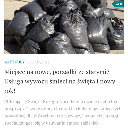
0
ARTYKUŁY
18 GRU, 2022
Miejsce na nowe, porządki ze starymi?
Usługa wywozu śmieci na święta i nowy
rok!
Zbliżają się Święta Bożego Narodzenia i wiele osób chce
posprzątać swoje domy i firmy. Oto kilka najważniejszych
powodów, dla których warto rozważyć wynajęcie usługi
specjalizującej się w usuwaniu śmieci takiej jak