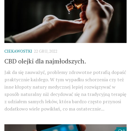
CIEKAWOSTKI
22 GRU, 2022
CBD olejki dla najmłodszych.
Jak da się zauważyć, problemy zdrowotne potrafią dopaść
praktycznie każdego. W tym wypadku schorzenia czy też
inne kłopoty natury medycznej lepiej rozwiązywać w
sposób naturalny niż decydować się na tradycyjną terapię
z udziałem samych leków, która bardzo często przynosi
dodatkowo wiele powikłań, co ma ostatecznie...
0