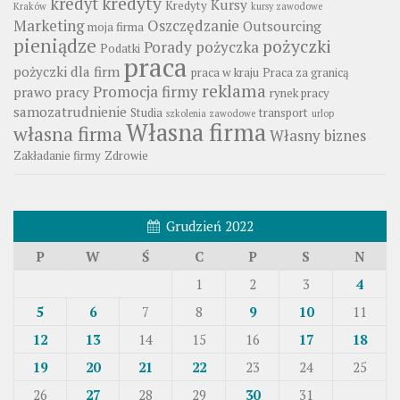
kredyty
kredyt
Kursy
Kredyty
Kraków
kursy zawodowe
Marketing
Oszczędzanie
Outsourcing
moja firma
pieniądze
pożyczki
Porady
pożyczka
Podatki
praca
pożyczki dla firm
praca w kraju
Praca za granicą
reklama
Promocja firmy
prawo pracy
rynek pracy
samozatrudnienie
Studia
transport
szkolenia zawodowe
urlop
Własna firma
własna firma
Własny biznes
Zakładanie firmy
Zdrowie
Grudzień 2022
P
W
Ś
C
P
S
N
1
2
3
4
5
6
7
8
9
10
11
12
13
14
15
16
17
18
19
20
21
22
23
24
25
26
27
28
29
30
31