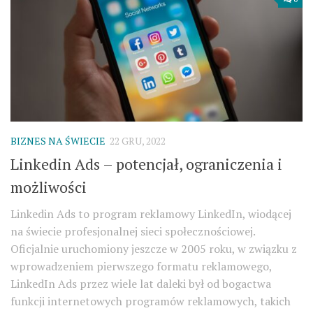
BIZNES NA ŚWIECIE
22 GRU, 2022
Linkedin Ads – potencjał, ograniczenia i
możliwości
Linkedin Ads to program reklamowy LinkedIn, wiodącej
na świecie profesjonalnej sieci społecznościowej.
Oficjalnie uruchomiony jeszcze w 2005 roku, w związku z
wprowadzeniem pierwszego formatu reklamowego,
LinkedIn Ads przez wiele lat daleki był od bogactwa
funkcji internetowych programów reklamowych, takich