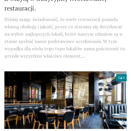
restauracji.
Dzisiaj mając świadomość, że wiele restauracji posiada
własną obsługę i jakość, przez co staramy się decydować
na wybór najlepszych lokali, które naszym zdaniem są w
stanie spełnić nasze podstawowe oczekiwania. W tym
wypadku dla wielu tego typu lokalów sama gościnność to
przede wszystkim właściwy element,...
0