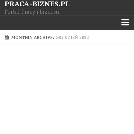
PRACA-BIZNES.PL
Portal Pracy i biznesu
Praca w kraju
MONTHLY ARCHIVE:
GRUDZIEŃ 2022
Moja Firma
Artykuły
Opisy zawodów
Polska Gospodarka
Giełda światowa
Praca zagranicą
Kursy zawodowe
Kodeks