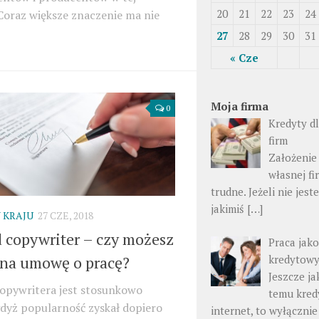
20
21
22
23
24
Coraz większe znaczenie ma nie
27
28
29
30
31
« Cze
Moja firma
0
Kredyty d
firm
Założenie
własnej fi
trudne. Jeżeli nie jes
jakimiś […]
 KRAJU
27 CZE, 2018
 copywriter – czy możesz
Praca jak
kredytow
 na umowę o pracę?
Jeszcze ja
opywritera jest stosunkowo
temu kred
dyż popularność zyskał dopiero
internet, to wyłącznie