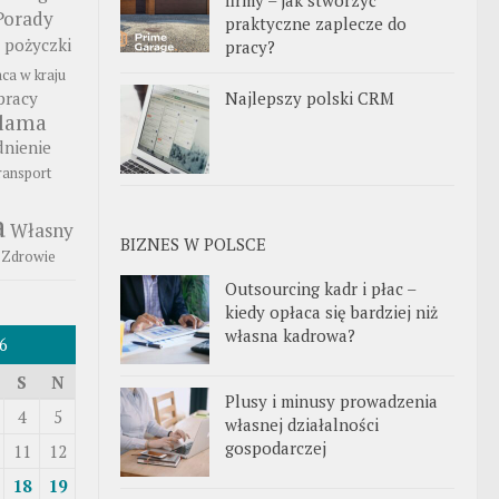
Porady
praktyczne zaplecze do
pożyczki
pracy?
aca w kraju
Najlepszy polski CRM
pracy
klama
nienie
ransport
a
Własny
BIZNES W POLSCE
Zdrowie
Outsourcing kadr i płac –
kiedy opłaca się bardziej niż
własna kadrowa?
6
S
N
Plusy i minusy prowadzenia
4
5
własnej działalności
gospodarczej
11
12
18
19