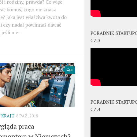
ół i rodziny, prawda? Co więc
ać komuś, kogo nie znasz
e? Jaka jest właściwa kwota do
 i czy nadal powinnaś dawać
jeśli nie...
PORADNIK STARTUP
CZ.3
0
PORADNIK STARTUP
CZ.4
 KRAJU
8 PAŹ, 2018
ygląda praca
romontera w Niemczech?