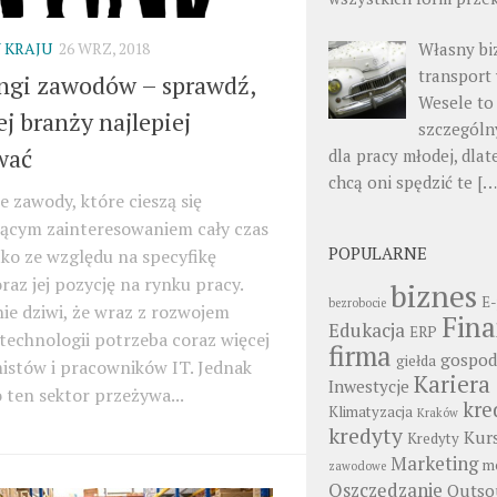
Własny bi
 KRAJU
26 WRZ, 2018
transport
ngi zawodów – sprawdź,
Wesele to
ej branży najlepiej
szczególn
wać
dla pracy młodej, dlat
chcą oni spędzić te
[…
 zawody, które cieszą się
nącym zainteresowaniem cały czas
POPULARNE
ko ze względu na specyfikę
raz jej pozycję na rynku pracy.
biznes
E-
bezrobocie
ie dziwi, że wraz z rozwojem
Fin
Edukacja
ERP
echnologii potrzeba coraz więcej
firma
gospod
giełda
istów i pracowników IT. Jednak
Kariera
Inwestycje
o ten sektor przeżywa...
kre
Klimatyzacja
Kraków
kredyty
Kur
Kredyty
Marketing
mo
zawodowe
Oszczędzanie
Outso