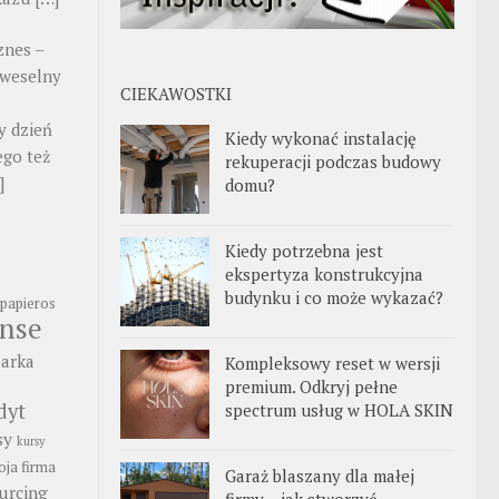
znes –
 weselny
CIEKAWOSTKI
y dzień
Kiedy wykonać instalację
ego też
rekuperacji podczas budowy
]
domu?
Kiedy potrzebna jest
ekspertyza konstrukcyjna
budynku i co może wykazać?
papieros
anse
arka
Kompleksowy reset w wersji
premium. Odkryj pełne
dyt
spectrum usług w HOLA SKIN
sy
kursy
ja firma
Garaż blaszany dla małej
urcing
firmy – jak stworzyć