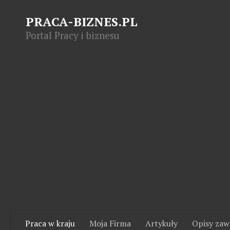
PRACA-BIZNES.PL
Portal Pracy i biznesu
Praca w kraju
Moja Firma
Artykuły
Opisy za