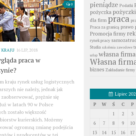
pieniądze
0
Podatki
pożyczki
pożyczka
praca
dla firm
pr
prawo 
Praca za granicą
re
Promocja firmy
samozatrud
rynek pracy
Studia
t
szkolenia zawodowe
 KRAJU
16 LIP, 2018
własna firma
urlop
ygląda praca w
Własna firm
ynie?
biznes
Zakładanie firmy
m kraju rynek usług logistycznych
arszych nie należy, jednak jak
Lipiec 202
zaobserwować, prężnie się
P
W
Ś
C
P
 Już w latach 90 w Polsce
ch zostało większość
1
2
3
ębiorstw kurierskich. Możemy
6
7
8
9
10
wować ogromną zmianę podejścia
13
14
15
16
17
ntów i producentów w tej