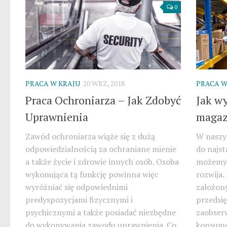
0
PRACA W KRAJU
20 WRZ, 2018
PRACA W
Praca Ochroniarza – Jak Zdobyć
Jak w
Uprawnienia
magaz
Zawód ochroniarza wiąże się z dużą
W naszy
odpowiedzialnością za ochraniane mienie
do najst
a także życie i zdrowie innych osób. Osoba
możemy 
wykonująca tą funkcję powinna więc
rozwija.
wyróżniać się odpowiednimi
założony
predyspozycjami fizycznymi i
przedsi
psychicznymi a także posiadać niezbędne
zaobser
do wykonywania zawodu uprawnienia. Co
konsume