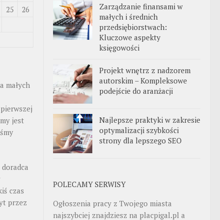
Zarządzanie finansami w
25
26
małych i średnich
przedsiębiorstwach:
Kluczowe aspekty
księgowości
Projekt wnętrz z nadzorem
autorskim – Kompleksowe
la małych
podejście do aranżacji
 pierwszej
Najlepsze praktyki w zakresie
rmy jest
optymalizacji szybkości
teśmy
strony dla lepszego SEO
o doradca
y
POLECAMY SERWISY
kiś czas
yt przez
Ogłoszenia pracy z Twojego miasta
najszybciej znajdziesz na
placpigal.pl
a