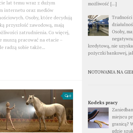
cie lat temu wraz z dużym
możliwość […]
m internetu oraz mediów
Trudności
ościowych. Osoby, które decydują
działalnoś
aką przyszłość zawodową, mają
Osoby, ma
żliwości zatrudnienia. Co więcej,
negatywną
e muszą pracować na etacie –
kredytową, nie uzyska
e radzą sobie także...
pożyczki bankowej, ja
NOTOWANIA NA GIE
0
Kodeks pracy
Zaniedban
miejscu pr
granicą? 
gdzie szu