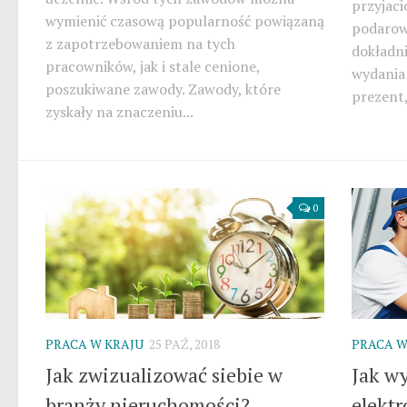
przyjaci
wymienić czasową popularność powiązaną
podarow
z zapotrzebowaniem na tych
dokładni
pracowników, jak i stale cenione,
wydania
poszukiwane zawody. Zawody, które
prezent, 
zyskały na znaczeniu...
0
PRACA W KRAJU
25 PAŹ, 2018
PRACA W
Jak zwizualizować siebie w
Jak w
branży nieruchomości?
elekt