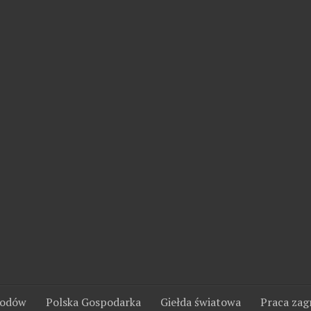
wodów
Polska Gospodarka
Giełda światowa
Praca zag