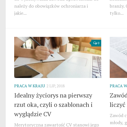
należy do obowiązków ochroniarza i
branży. 
jakie...
tylko...
0
PRACA W KRAJU
2 LIP, 2018
PRACA W
Idealny życiorys na pierwszy
Zawód
rzut oka, czyli o szablonach i
liczyć
wyglądzie CV
Zawód c
młody, g
Merytoryczna zawartość CV stanowi jego