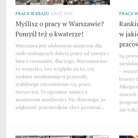
PRACA W KRAJU
4 PAŹ, 2018
PRACA W
Myślisz o pracy w Warszawie?
Ranki
Pomyśl też o kwaterze!
w jaki
praco
Warszawa jest ulubionym miejscem dla
osób szukających dobrej pracy od zawsze i
Są pewne
łatwo zrozumieć, dlaczego. Warszawa ma
niesłab
to wszystko, bez względu na to, czy
– wszyst
szukasz oszałamiającej przyrody,
branży o
stabilnego zatrudnienia czy pracy
Nikogo n
dorywczej. To ogromne miasto z
nowych t
mnóstwem możliwości. Nic dziwnego, że
program
większość pracowników chce pozostać...
nie tylk