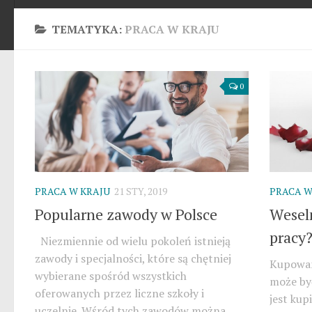
TEMATYKA:
PRACA W KRAJU
0
PRACA W KRAJU
21 STY, 2019
PRACA W
Popularne zawody w Polsce
Weseln
pracy
Niezmiennie od wielu pokoleń istnieją
zawody i specjalności, które są chętniej
Kupowani
wybierane spośród wszystkich
może by
oferowanych przez liczne szkoły i
jest kup
uczelnie. Wśród tych zawodów można