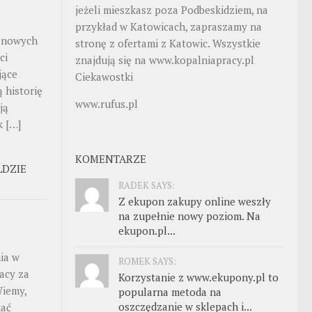
jeżeli mieszkasz poza Podbeskidziem, na
przykład w Katowicach, zapraszamy na
 nowych
stronę z ofertami z Katowic. Wszystkie
ci
znajdują się na
www.kopalniapracy.pl
jące
Ciekawostki
 historię
www.rufus.pl
ją
k […]
KOMENTARZE
ŁDZIE
RADEK SAYS:
Z ekupon zakupy online weszły
na zupełnie nowy poziom. Na
ekupon.pl...
ia w
ROMEK SAYS:
acy za
Korzystanie z www.ekupony.pl to
Wiemy,
popularna metoda na
oszczędzanie w sklepach i...
kać