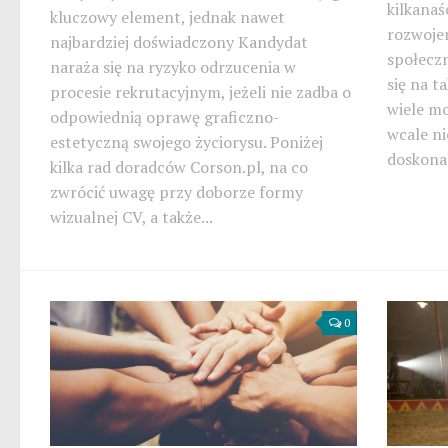
kilkanaś
kluczowy element, jednak nawet
rozwoje
najbardziej doświadczony Kandydat
społeczn
naraża się na ryzyko odrzucenia w
się na t
procesie rekrutacyjnym, jeżeli nie zadba o
wiele mo
odpowiednią oprawę graficzno-
wcale ni
estetyczną swojego życiorysu. Poniżej
doskonal
kilka rad doradców Corson.pl, na co
zwrócić uwagę przy doborze formy
wizualnej CV, a także...
0