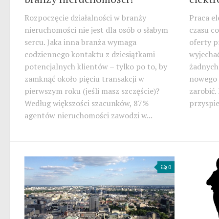
Rozpoczęcie działalności w branży
Praca el
nieruchomości nie jest dla osób o słabym
czasu co
sercu. Jaka inna branża wymaga
oferty p
codziennego kontaktu z dziesiątkami
wyjechać
potencjalnych klientów – tylko po to, by
żadnych
zamknąć około pięciu transakcji w
nowego 
pierwszym roku (jeśli masz szczęście)?
zarobić
Według większości szacunków, 87%
przyspie
agentów nieruchomości zawodzi w...
0