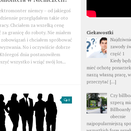
ektromonter niemcy – od jakiegoś
dziennie przeglądałem takie oto
racy. Chciałem za wszelką cenę
 za granicę do roboty. Nie miałem
Ciekawostki
 zobowiązań i chciałem spróbować
Najdziwni
zawody św
wyzwania. No i oczywiście dobrze
część 1
. Któregoś dnia postanowiłem
Kiedy będ
szyć wszystko i wziąć swój los...
mieć ochotę ponarzek
naszą własną pracę, 
przeczytać
[…]
Czy billbo
0
szpecą mi
Billboardy
obecnie
najpopularniejszą sp
wszystkich form prz