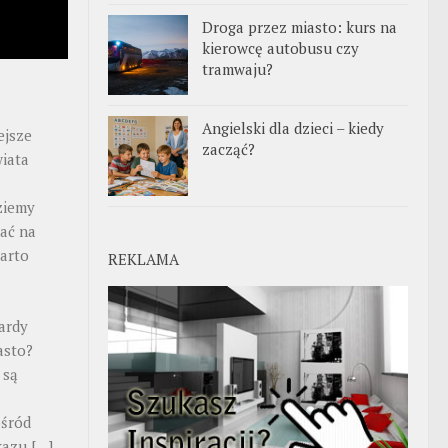
Droga przez miasto: kurs na
kierowcę autobusu czy
tramwaju?
Angielski dla dzieci – kiedy
ejsze
zacząć?
iata
ziemy
ać na
warto
REKLAMA
ardy
asto?
 są
ośród
ekazu
[…]