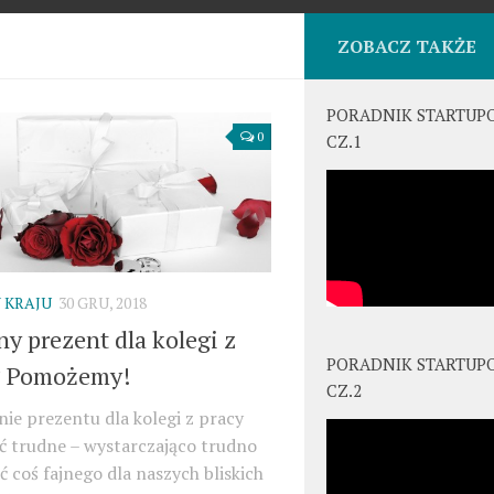
ZOBACZ TAKŻE
PORADNIK STARTUP
0
CZ.1
 KRAJU
30 GRU, 2018
y prezent dla kolegi z
PORADNIK STARTUP
? Pomożemy!
CZ.2
e prezentu dla kolegi z pracy
ć trudne – wystarczająco trudno
ić coś fajnego dla naszych bliskich